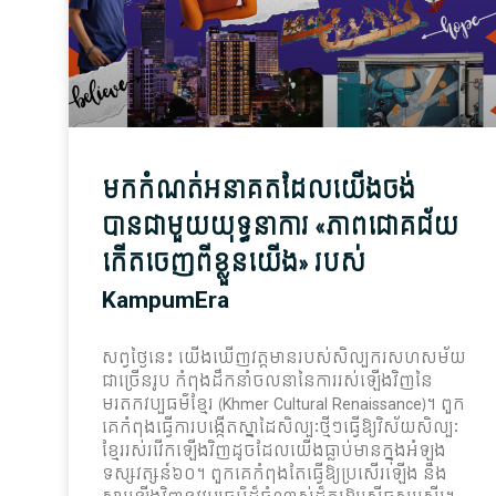
មកកំណត់អនាគតដែលយើងចង់
បានជាមួយយុទ្ធនាការ «ភាពជោគជ័យ
កើតចេញពីខ្លួនយើង» របស់
KampumEra
សព្វថ្ងៃ​នេះ យើង​ឃើញ​វត្តមាន​របស់​សិល្បករ​សហសម័យ​
ជាច្រើន​រូប កំពុង​ដឹកនាំ​ចលនា​នៃ​ការ​រស់​ឡើងវិញ​នៃ​
មរតក​វប្បធម៌​ខ្មែរ (Khmer Cultural Renaissance)។ ពួក​
គេ​កំពុងធ្វើការ​បង្កើត​ស្នាដៃ​សិល្បៈ​ថ្មីៗធ្វើ​ឱ្យ​វិស័យ​សិល្បៈ​
ខ្មែរ​រស់រវើក​ឡើងវិញ​ដូចដែល​យើង​ធ្លាប់​មាន​ក្នុង​អំ​ឡុង​
ទស្ស​វត្ស​ន៍៦០។ ពួក​គេ​កំពុងតែ​ធ្វើ​ឱ្យ​ប្រសើរ​ឡើង និង​