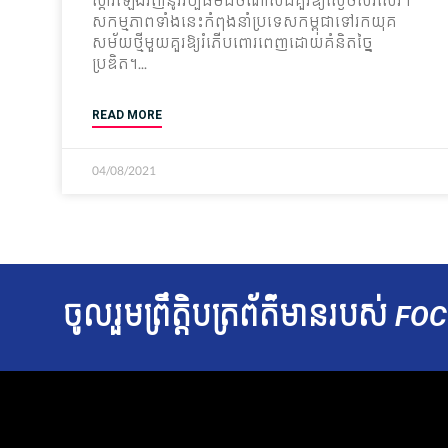
ស្តារ​ឡើងវិញ​នូវ​វប្បធម៌​ដ៏​ចំណាស់​ដ៏​គួរ​ឱ្យ​ស្ងើចសរសើរ។
សកម្មភាព​ទាំងនេះ​កំពុង​នាំ​ប្រទេស​កម្ពុជា​ទៅ​រក​យុគ
សម័យ​ថ្មី​មួយ​គួរ​ឱ្យ​រំភើប​ពោរពេញ​ដោយ​គំនិត​ច្នៃ
ប្រឌិត។
READ MORE
04/08/2021
ចូលរួម​ព្រឹត្តិបត្រ​ព័ត៌មាន​របស់​
FOC