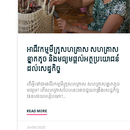
អាជីវកម្ម​មីក្រូ​សហគ្រាស សហគ្រាស​
ខ្នាត​តូច និង​មធ្យម​ផ្តល់​អត្ថប្រយោជន៍​
ដល់​សេដ្ឋកិច្ច
តើ​អ្វី​ទៅ​ជា​អាជីវកម្ម​មីក្រូ​សហគ្រាស សហគ្រាស​ខ្នាត​តូច
មធ្យម? តើ​សហគ្រាស​បែបនេះ​អាច​ជួយ​ពង្រឹង​សេដ្ឋកិច្ច​
បាន​ដោយ​របៀប​ណា?
READ MORE
26/06/2020