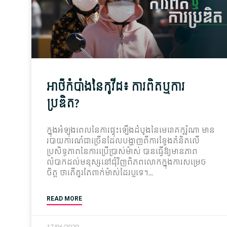
អាថ៌កំបាំង​នៃ​កូវីដ៖ ការពិត​ឬ​ការ
ប្រឌិត?
ក្នុង​អំឡុងពេល​នៃ​ការ​ផ្ទុះឡើង​ដំបូង​នៃ​មេរោគ​កូរ៉ូណា មាន​
របាយការណ៍​ជាច្រើន​ដែល​បង្ហាញ​ពី​ការ​ខ្វែងគំនិត​លើ​
ប្រសិទ្ធភាព​នៃ​ការប្រើប្រាស់​ម៉ាស់ បាន​ធ្វើ​ឱ្យ​មាន​ភាព​
លំបាក​ដល់​មនុស្ស​នៅ​ជុំវិញ​ពិភពលោក​ក្នុង​ការសម្រេច​
ចិត្ត ថា​តើ​គួរតែ​ពាក់​ម៉ាស់​ដែរ​ឬ​ទេ។
READ MORE
17/06/2020