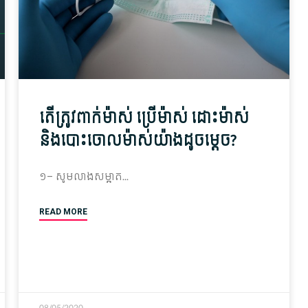
តើ​ត្រូវ​ពាក់​ម៉ាស់ ប្រើ​ម៉ាស់ ដោះ​ម៉ាស់​
និង​បោះចោល​ម៉ាស់​យ៉ាង​ដូចម្តេច?
១– សូម​​លាង​​សម្អាត
READ MORE
08/05/2020