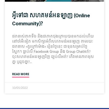
អ្វីទៅជា សហគមន៍អនឡាញ (Online
Community)?
ផតខាស់ភាគទី៦ និងជាភាគចុងក្រោយបានមកដល់ហើយ
នៅចាំអីទៀត មកសិក្សាអំពីសហគមន៍អនឡាញ តាមរយៈ
ផតខាស «គួរក្រៅម៉ោង» រៀនថ្ងៃនេះ ជាទុនសម្រាប់ថ្ងៃ
ស្អែក។ ធ្លាប់លឺ Facebook Group និង Group Chatអត់? ​
ចុះសហគមន៍អនឡាញវិញ ធា្លប់លឺអត់? តើវាមានភាពខុស
គ្នា ឬដូចគ្នា?
READ MORE
10/05/2022