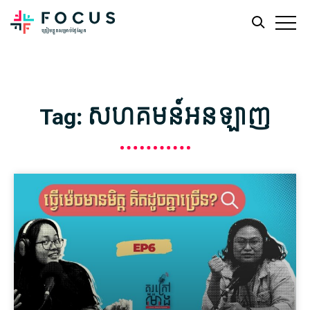
Skip
Skip
to
to
main
footer
Tag: សហគមន៍អនឡាញ
content