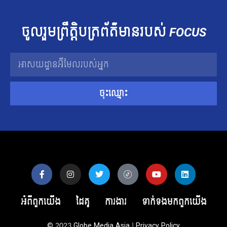
ចូលរួម​ព្រឹត្តិបត្រ​ព័ត៌មាន​របស់​
FOCUS
ចុះឈ្មោះ
អំពីពួកយើង
ដៃគូ
ការងារ
ទាក់ទង​មក​ពួក​យើង
© 2023
Globe Media Asia
|
Privacy Policy