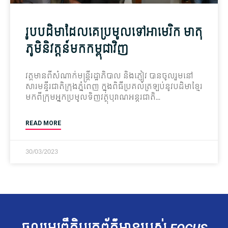
រូបបដិមាដែលគេប្រមូលទៅអាមេរិក មាតុ
ភូមិនិវត្តន៍មកកម្ពុជាវិញ
វត្តមានពីសំណាក់មន្ត្រីរដ្ឋាភិបាល និងភ្ញៀវ បានចូលរួមនៅ
សារមន្ទីរជាតិក្រុងភ្នំពេញ ក្នុងពិធីប្រគល់ត្រឡប់នូវបដិមាខ្មែរ
មកពីក្រុមអ្នកប្រមូលទិញវត្ថុបុរាណអន្តរជាតិ
READ MORE
30/03/2023