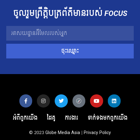
ចូលរួម​ព្រឹត្តិបត្រ​ព័ត៌មាន​របស់​
FOCUS
ចុះឈ្មោះ
អំពីពួកយើង
ដៃគូ
ការងារ
ទាក់ទង​មក​ពួក​យើង
© 2023
Globe Media Asia
|
Privacy Policy