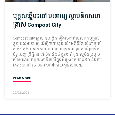
បុគ្គលឆ្នើម​៖ចៅ មនោរម្យ ស្ថាបនិក​សហ
គ្រាស Compost City​
Compost City ត្រូវ​បាន​បង្កើត​ឡើង​ចេញពី​បេសកកម្ម​ផ្ទាល់
ខ្លួន​របស់​មនោរម្យ ដើម្បី​កាត់បន្ថយ​សំរាម​ពី​ជីវិត​រស់នៅ​របស់​
គាត់។ ក្នុង​បេសកកម្ម​នេះ មនោរម្យ​ទទួល​បានការ​ជំរុញ​ទឹក
ចិត្ត​ចេញ ព្រឹត្តិ​ការណ៍​សំ​ខាន់​ៗចំនួន២ គឺ​កូដកម្ម​មិន​ប្រមូល​
សំរាម​ដោយ​កម្មករ​នៅ​អ៊ីតាលី​ក្នុង​អំឡុង​ទសវត្សរ៍៩០ និង​ការ​
រីក​ដុះដាល​នៃ​ចលនារស់នៅ​ដោយ​គ្មាន​សំរាម។
READ MORE
22/02/2021