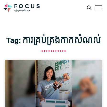
Skip
Skip
to
to
main
footer
Tag: ការគ្រប់គ្រងកាកសំណល់
content