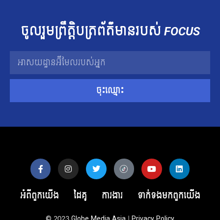
ចូលរួម​ព្រឹត្តិបត្រ​ព័ត៌មាន​របស់​
FOCUS
ចុះឈ្មោះ
អំពីពួកយើង
ដៃគូ
ការងារ
ទាក់ទង​មក​ពួក​យើង
© 2023
Globe Media Asia
|
Privacy Policy