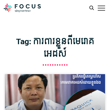
Skip
Skip
to
to
main
footer
Tag: ការពារខ្លួនពីមេរោគ
content
អេដស៍