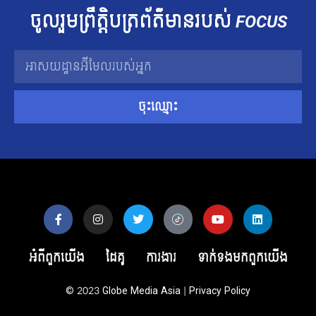
ចូលរួម​ព្រឹត្តិបត្រ​ព័ត៌មាន​របស់​
FOCUS
ចុះឈ្មោះ
អំពីពួកយើង
ដៃគូ
ការងារ
ទាក់ទង​មក​ពួក​យើង
© 2023
Globe Media Asia
|
Privacy Policy