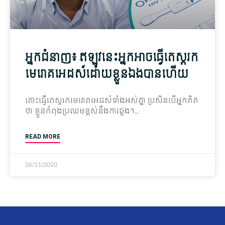
អ្នក​ជំនាញ៖ ឥឡូវនេះ​អ្នក​អាច​ធ្វើតេស្ត​រក​
មេរោគ​អេដស៍​ដោយខ្លួនឯង​បាន​ហើយ
តោះ​ធ្វើ​តេស្ត​រក​មេរោគ​អេដស៍​ទាំង​អស់​គ្នា ប្រសិនបើ​អ្នក​គិត​
ថា ខ្លួន​កំពុង​ប្រឈម​ខ្ពស់​នឹង​ការ​ឆ្លង។
READ MORE
26/11/2020