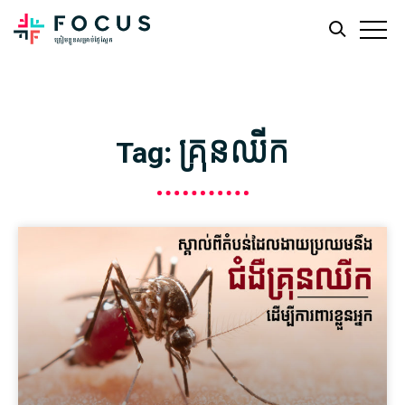
Skip
Skip
to
to
main
footer
Tag: គ្រុនឈីក
content