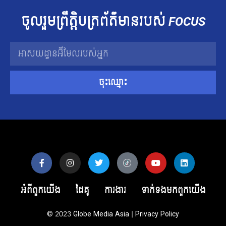
ចូលរួម​ព្រឹត្តិបត្រ​ព័ត៌មាន​របស់​
FOCUS
ចុះឈ្មោះ
អំពីពួកយើង
ដៃគូ
ការងារ
ទាក់ទង​មក​ពួក​យើង
© 2023
Globe Media Asia
|
Privacy Policy