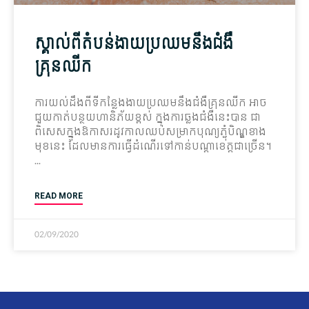
ស្គាល់ពីតំបន់​ងាយ​ប្រឈមនឹងជំងឺ
គ្រុនឈីក
ការ​យល់​ដឹង​ពី​ទី​កន្លែង​ងាយ​ប្រឈម​នឹង​ជំងឺ​គ្រុន​ឈីក​ អាច​
ជួយ​កាត់​បន្ថយ​ហានិភ័យ​ខ្ពស់​ ក្នុង​ការ​ឆ្លង​ជំងឺ​នេះ​បាន​ ជា​
ពិសេស​ក្នុង​ឱកាស​រដូវកាល​ឈប់​សម្រាក​បុណ្យ​​ភ្ជុំ​បិណ្ឌ​ខាង​
មុខ​នេះ​ ដែល​មាន​ការ​ធ្វើ​ដំណើរ​​ទៅ​កាន់​បណ្តា​ខេត្ត​ជា​ច្រើន​​។
READ MORE
02/09/2020