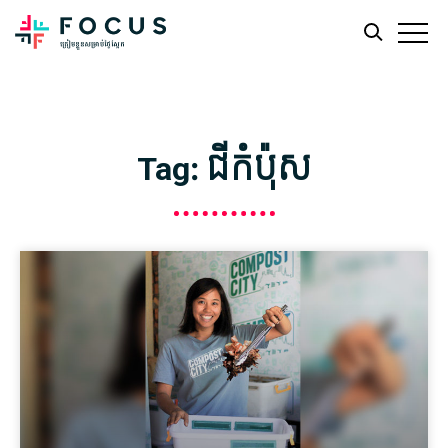
Skip
Skip
to
to
main
footer
Tag: ជីកំប៉ុស
content