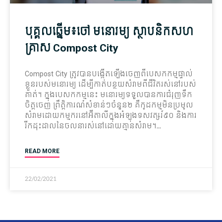
បុគ្គលឆ្នើម​៖ចៅ មនោរម្យ ស្ថាបនិក​សហ
គ្រាស Compost City​
Compost City ត្រូវ​បាន​បង្កើត​ឡើង​ចេញពី​បេសកកម្ម​ផ្ទាល់
ខ្លួន​របស់​មនោរម្យ ដើម្បី​កាត់បន្ថយ​សំរាម​ពី​ជីវិត​រស់នៅ​របស់​
គាត់។ ក្នុង​បេសកកម្ម​នេះ មនោរម្យ​ទទួល​បានការ​ជំរុញ​ទឹក
ចិត្ត​ចេញ ព្រឹត្តិ​ការណ៍​សំ​ខាន់​ៗចំនួន២ គឺ​កូដកម្ម​មិន​ប្រមូល​
សំរាម​ដោយ​កម្មករ​នៅ​អ៊ីតាលី​ក្នុង​អំឡុង​ទសវត្សរ៍៩០ និង​ការ​
រីក​ដុះដាល​នៃ​ចលនារស់នៅ​ដោយ​គ្មាន​សំរាម។
READ MORE
22/02/2021