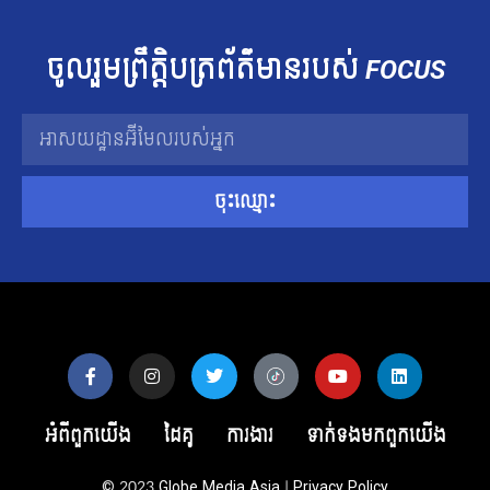
ចូលរួម​ព្រឹត្តិបត្រ​ព័ត៌មាន​របស់​
FOCUS
ចុះឈ្មោះ
អំពីពួកយើង
ដៃគូ
ការងារ
ទាក់ទង​មក​ពួក​យើង
© 2023
Globe Media Asia
|
Privacy Policy