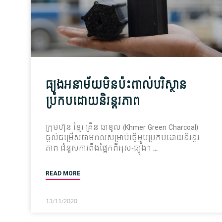
ធ្យូងអនាម័យមិនប៉ះពាល់បរិស្ថាន
ប្រកបដោយនិរន្តរភាព
ក្រុមហ៊ុន ខ្មែរ គ្រីន ឆាខូល (Khmer Green Charcoal)
ផ្តល់ជម្រើសថាមពលសម្រាប់ធ្វើម្ហូបប្រកបដោយនិរន្តរ
ភាព ជំនួស​ការពឹងផ្អែក​ពី​អុស​-ធ្យូង។
READ MORE
13/11/2020