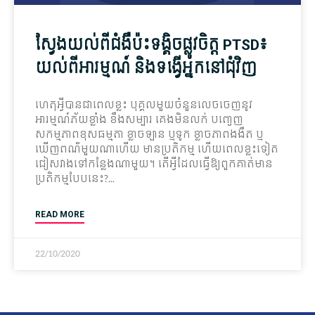
ស្វែងយល់​ពី​ជំងឺ​ប៉ះទង្គិច​ផ្លូវចិត្ត PTSD៖
យល់​ពី​អារម្មណ៍ និង​ទង្វើ​អ្នក​នៅ​ជុំវិញ​
ហេតុអ្វីបានជា​ពេលខ្លះ បុគ្គល​មួយ​ចំនួន​លេចចេញ​នូវ​
អារម្មណ៍​ភ័យ​ខ្លាំង ខឹង​សម្បារ គេង​មិន​លក់ បញ្ចេញ​
សកម្មភាព​ខុសធម្មតា ខ្លាច​ឡាន ឬ​ទូក ខ្លាច​ភាព​ងងឹត ឬ​
ឃើញ​ពណ៌​មួយ​ណា​ហើយ មាន​ប្រតិកម្ម ហើយ​ពេលខ្លះ​ទៀត
ជៀសវាង​ទៅ​កន្លែងណា​មួយ។ តើ​អ្វី​ដែល​ធ្វើ​ឱ្យ​ពួក​គាត់​មាន​
ប្រតិកម្ម​បែបនេះ​?
READ MORE
22/10/2020