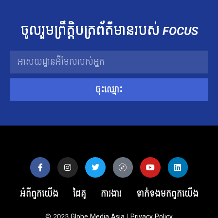
ចូលរួម​ព្រឹត្តិបត្រ​ព័ត៌មាន​របស់​
FOCUS
ចុះឈ្មោះ
អំពីពួកយើង
ដៃគូ
ការងារ
ទាក់ទង​មក​ពួក​យើង
© 2023
Globe Media Asia
|
Privacy Policy