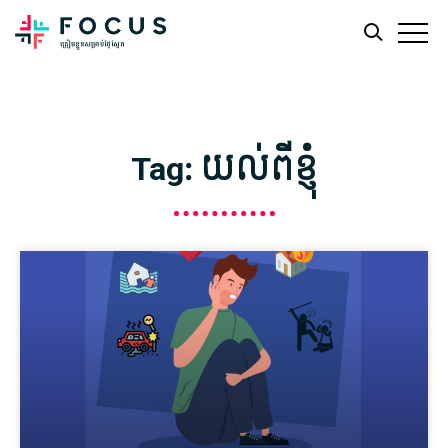
Skip
Skip
to
to
main
footer
Tag: យល់ពីខ្ញុំ
content