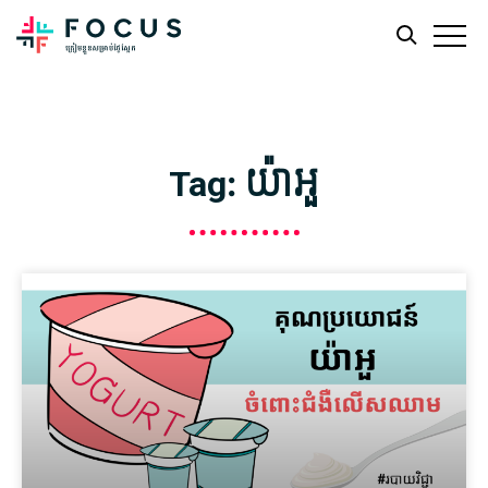
Skip
Skip
to
to
main
footer
Tag: យ៉ាអួ
content