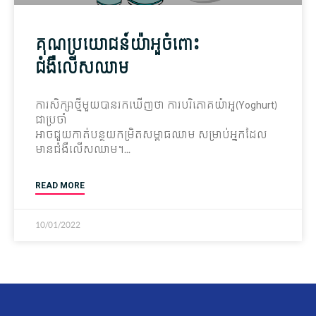
គុណប្រយោជន៍យ៉ាអួចំពោះ
ជំងឺលើសឈាម
ការសិក្សា​ថ្មី​មួយ​បាន​រក​​ឃើញ​ថា ការ​បរិភោគ​​យ៉ា​​អួ(Yoghurt)
ជាប្រចាំ
អាច​ជួយ​កាត់បន្ថយ​កម្រិត​សម្ពាធ​ឈាម សម្រាប់​អ្នក​ដែល​
មាន​ជំងឺលើសឈាម។
READ MORE
10/01/2022