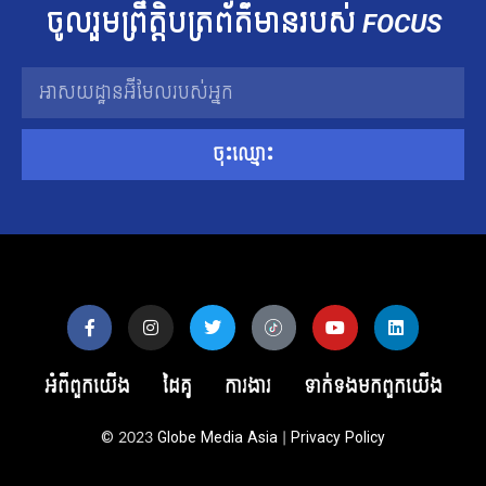
ចូលរួម​ព្រឹត្តិបត្រ​ព័ត៌មាន​របស់​
FOCUS
ចុះឈ្មោះ
អំពីពួកយើង
ដៃគូ
ការងារ
ទាក់ទង​មក​ពួក​យើង
© 2023
Globe Media Asia
|
Privacy Policy