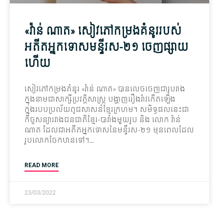
«វ៉ាន់ ណាត» សៀវភៅ​កម្រង​គំនូរ​របស់​
អតីត​អ្នក​ទោស​មន្ទី​រស-២១ ចេញផ្សាយ​
ហើយ
សៀវភៅកម្រងគំនូរ «វ៉ាន់ ណាត» បានលេចចេញជារូបរាង
ក្នុងនាមជាសាក្សីប្រវត្តិសាស្ត្រ បង្ហាញរឿងរ៉ាវកើតឡើង
ក្នុងរបបប្រល័យពូជសាសន៍ខ្មែរក្រហម។ សមិទ្ធផលនេះជា
កិច្ចសន្យារវាងជនជាតិខ្មែរ-បារាំងមួយរូប និង លោក វ៉ាន់
ណាត ដែលជាអតីតអ្នកទោសនៃមន្ទីរស-២១ មុនពេលដែល
រូបលោកចែកឋានទៅ។
READ MORE
23/03/2022