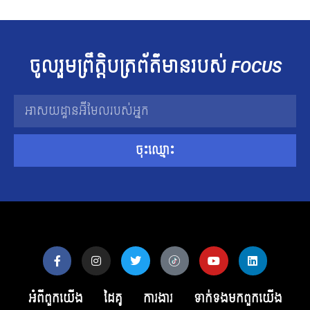
ចូលរួម​ព្រឹត្តិបត្រ​ព័ត៌មាន​របស់​
FOCUS
ចុះឈ្មោះ
អំពីពួកយើង
ដៃគូ
ការងារ
ទាក់ទង​មក​ពួក​យើង