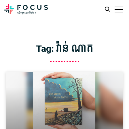
Skip
Skip
to
to
main
footer
Tag: វ៉ាន់ ណាត
content