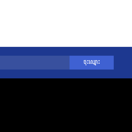
ចុះឈ្មោះ