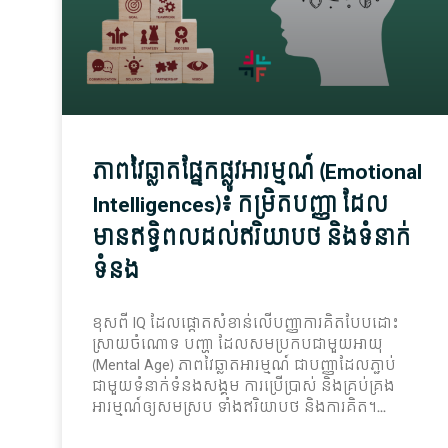
ភាព​វៃ​ឆ្លាត​ផ្នែក​ផ្លូវ​អារម្មណ៍ (Emotional
Intelligences)៖ កម្រិត​បញ្ញា ដែល​
មាន​ឥទ្ធិពល​ដល់​ឥរិយាបថ និង​ទំនាក់
ទំនង
ខុសពី IQ ដែល​ផ្ដោត​សំខាន់​លើ​បញ្ញា​ការ​គិត​បែប​ដោះ
ស្រាយ​ចំណោទ បញ្ហា ដែល​សមប្រកប​ជាមួយ​អាយុ
(Mental Age) ភាព​វៃ​ឆ្លាត​អារម្មណ៍ ជា​បញ្ញា​ដែល​ភ្ជាប់​
ជាមួយ​ទំនាក់ទំនង​សង្គម ការ​ប្រើ​ប្រាស់ និង​គ្រប់គ្រង​
អារម្មណ៍​ឲ្យ​សមស្រប ទាំង​ឥរិយាបថ និង​ការ​គិត។