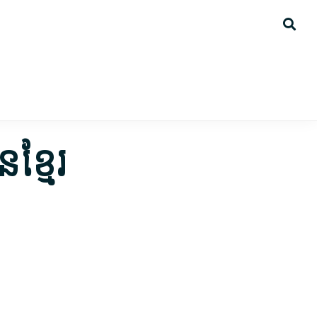
ខ្មែរ