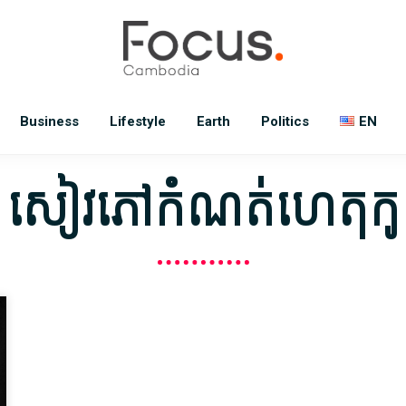
Business
Lifestyle
Earth
Politics
EN
 សៀវភៅកំណត់ហេតុកូន