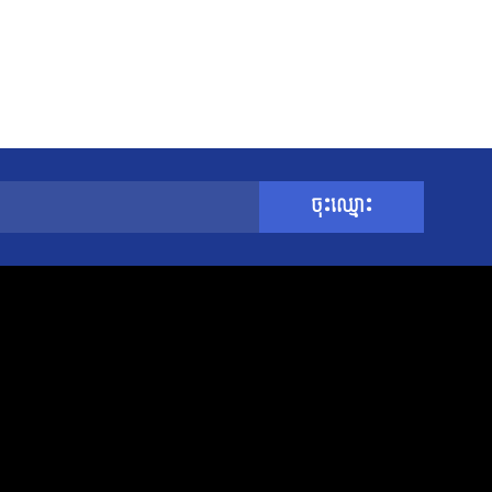
ចុះឈ្មោះ