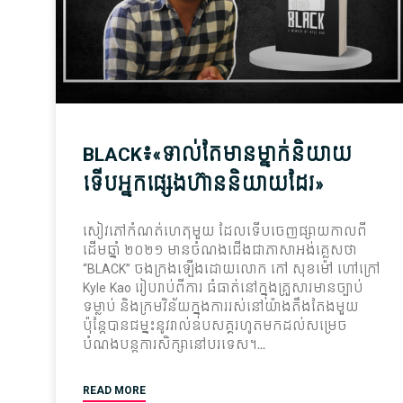
BLACK៖«ទាល់តែ​មាន​ម្នាក់​និយាយ
ទើប​អ្នក​ផ្សេង​​ហ៊ាន​និយាយ​ដែរ​»
សៀវភៅកំណត់​ហេតុ​មួយ ដែល​ទើប​ចេញផ្សាយ​កាលពី
ដើម​ឆ្នាំ ២០២១ មាន​ចំណងជើង​ជា​ភាសា​អង់គ្លេស​ថា
“BLACK​” ចងក្រង​ឡើង​ដោយ​លោក កៅ សុខ​ម៉ៅ ហៅក្រៅ
Kyle Kao រៀបរាប់​ពី​ការ ធំធាត់​នៅ​ក្នុង​គ្រួសារ​មាន​ច្បាប់​
ទម្លាប់ និង​ក្រម​វិន័យ​ក្នុង​ការរស់នៅ​យ៉ាង​តឹងតែង​មួយ
ប៉ុន្តែ​បាន​ជម្នះ​នូវ​រាល់​ឧបសគ្គ​រហូតមកដល់​សម្រេច​
បំណង​បន្ត​ការសិក្សា​នៅ​បរទេស។
READ MORE