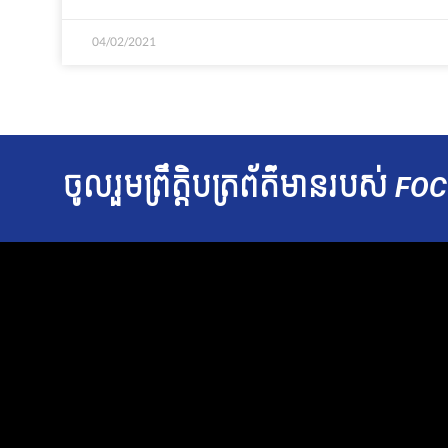
04/02/2021
ចូលរួម​ព្រឹត្តិបត្រ​ព័ត៌មាន​របស់​
FOC