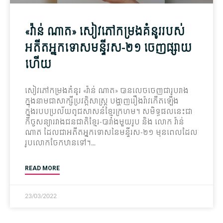
«វ៉ាន់ ណាត» សៀវភៅ​កម្រង​គំនូរ​របស់​
អតីត​អ្នក​ទោស​មន្ទី​រស-២១ ចេញផ្សាយ​
ហើយ
សៀវភៅកម្រងគំនូរ «វ៉ាន់ ណាត» បានលេចចេញជារូបរាង
ក្នុងនាមជាសាក្សីប្រវត្តិសាស្ត្រ បង្ហាញរឿងរ៉ាវកើតឡើង
ក្នុងរបបប្រល័យពូជសាសន៍ខ្មែរក្រហម។ សមិទ្ធផលនេះជា
កិច្ចសន្យារវាងជនជាតិខ្មែរ-បារាំងមួយរូប និង លោក វ៉ាន់
ណាត ដែលជាអតីតអ្នកទោសនៃមន្ទីរស-២១ មុនពេលដែល
រូបលោកចែកឋានទៅ។
READ MORE
23/03/2022