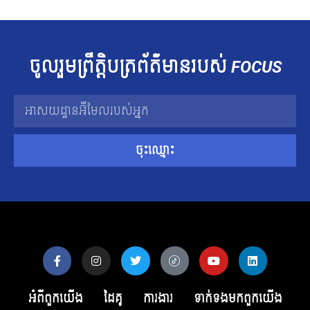
ចូលរួម​ព្រឹត្តិបត្រ​ព័ត៌មាន​របស់​
FOCUS
ចុះឈ្មោះ
អំពីពួកយើង
ដៃគូ
ការងារ
ទាក់ទង​មក​ពួក​យើង