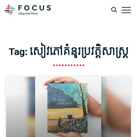
Skip
Skip
to
to
main
footer
Tag: សៀវភៅគំនូរប្រវត្តិសាស្រ្ត
content