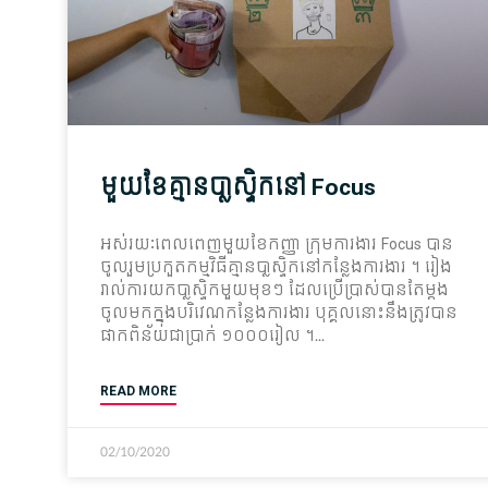
មួយ​ខែ​គ្មាន​បា្លស្ទិក​នៅ Focus
អស់​រយៈពេល​ពេញ​មួយ​​ខែ​កញ្ញា​ ក្រុមការងារ Focus បាន​
ចូលរួម​ប្រកួត​កម្មវិធី​គ្មានបា្លស្ទិក​​នៅ​កន្លែង​ការងារ​ ។​ រៀង
រាល់​ការ​យកបា្លស្ទិក​​មួយ​មុខ​ៗ ដែល​ប្រើប្រាស់​បាន​តែ​ម្តង​
ចូល​មក​ក្នុង​បរិវេណ​កន្លែង​ការងារ បុគ្គល​នោះ​នឹង​ត្រូវ​បាន​
ផាក​ពិន័យ​ជា​ប្រាក់ ១០០០រៀល​ ​។
READ MORE
02/10/2020