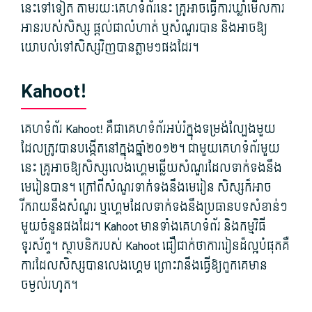
នេះ​ទៅទៀត តាមរយៈ​គេហទំព័រ​នេះ គ្រូ​អាច​ធ្វើការ​ឃ្លាំមើល​ការ​
អាន​របស់​សិស្ស ផ្តល់​ជា​លំហាត់ ឬ​សំណួរ​បាន និង​អាច​ឱ្យ​
យោបល់​ទៅ​សិស្ស​វិញ​បាន​ភ្លាមៗ​ផង​ដែរ។
Kahoot!
គេហទំព័រ Kahoot! គឺជា​គេហទំព័រ​អប់រំ​ក្នុង​ទម្រង់​ល្បែង​មួយ​
ដែល​ត្រូវ​បាន​បង្កើត​នៅក្នុង​ឆ្នាំ​២០១២។ ជាមួយ​គេហទំព័រ​មួយ​
នេះ គ្រូ​អាច​ឱ្យ​សិស្ស​លេង​ហ្គេម​ឆ្លើយ​សំណួរ​ដែល​ទាក់ទង​នឹង​
មេរៀន​បាន។ ក្រៅពី​សំណួរ​ទាក់ទង​នឹង​មេរៀន សិស្ស​ក៏​អាច​
រីករាយ​នឹង​សំណួរ ឬ​ហ្គេម​ដែល​ទាក់ទង​នឹង​ប្រធានបទ​សំខាន់ៗ​
មួយចំនួន​ផង​ដែរ។ Kahoot មាន​ទាំង​គេហទំព័រ និង​កម្មវិធី​
ទូរស័ព្ទ។ ស្ថាបនិក​របស់ Kahoot ជឿជាក់​ថា​ការ​រៀន​ដ៏​ល្អ​បំផុត​គឺ​
ការ​ដែល​សិស្ស​បាន​លេង​ហ្គេម ព្រោះ​វា​នឹង​ធ្វើ​ឱ្យ​ពួកគេ​មាន​
ចម្ងល់​រហូត។