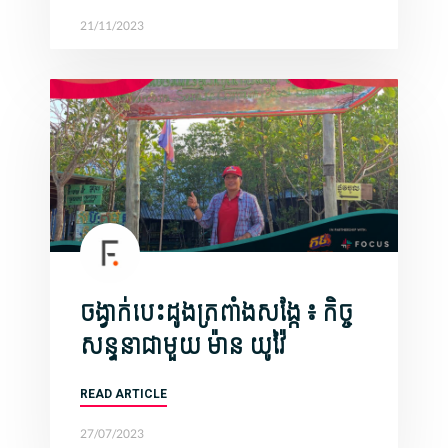
21/11/2023
ចង្វាក់បេះដូងត្រពាំងសង្កែ ៖ កិច្ច
សន្ទនាជាមួយ ​ម៉ាន យូវ៉ៃ
READ ARTICLE
27/07/2023