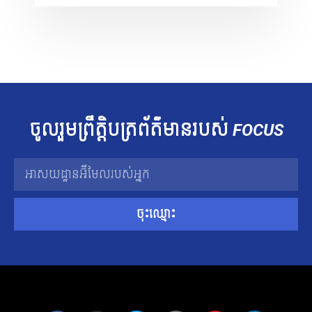
ចូលរួម​ព្រឹត្តិបត្រ​ព័ត៌មាន​របស់​
FOCUS
ចុះឈ្មោះ