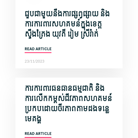
ជួបជាមួយនឹងការផ្សព្វផ្សាយ និង
ការការពារសហគមន៍ក្នុងខេត្ត
ស្ទឹងត្រែង យុវតី រៀម ស្រីរ៉ាត់
READ ARTICLE
23/11/2023
ការការពារធនធានធម្មជាតិ និង
ការលើកកម្ពស់ជីវភាពសហគមន៍
ប្រកបដោយចីរភាពតាមដងទន្លេ
មេគង្គ
READ ARTICLE