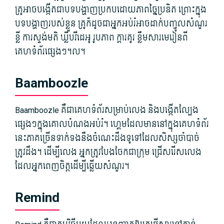
គ្រូ​អាច​បង្កើត​ជា​បទបង្ហាញ​ប្រកបដោយ​ភាព​ច្នៃប្រឌិត ព្រោះ​ក្នុង​
បទបង្ហាញ​របស់​ខ្លួន គ្រូ​ក៏ដូចជា​អ្នកអប់រំ​អាច​ដាក់​បញ្ចូល​សំណួរ​
ខ្លី ការស្ទង់មតិ ឃ្លីប​វីដេអូ រូបភាព ក្តារ​គូរ ខ្លឹមសារ​មេរៀន​ពី​
គេហទំព័រ​ផ្សេងៗ។ល។
Baamboozle
Baamboozle គឺជា​គេហទំព័រ​សម្រាប់​លេង និង​បង្កើត​ល្បែង​
ផ្សេងៗ​ក្នុង​គោលបំណង​អប់រំ។ ហ្គេម​ដែល​មាន​នៅ​ក្នុង​គេហទំព័រ​
នេះ​ភាគច្រើន​ទាក់ទង​នឹង​ចំណេះដឹង​ទូទៅ​ដែល​សិស្ស​ចាំបាច់​
ត្រូវ​ដឹង។ ដើម្បី​លេង អ្នក​ត្រូវ​បែងចែក​ជា​ក្រុម ជ្រើសរើស​លេង​
ដែល​អ្នក​ពេញចិត្ត​ដើម្បី​ឆ្លើយ​សំណួរ។
Remind