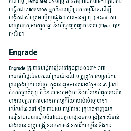
ភាព ពុម្ព (Template) បទចម្រៀង និង​ឱ្យ​ជា​មតិ​បាន។ ក្រៅពី​ការ
បង្កើត​ជា slideshow អ្នក​ក៏​អាច​ប្រើប្រាស់​កម្មវិធី​នេះ​ដើម្បី​
បង្កើត​ជា​សំបុត្រ​អញ្ជើញ​ផ្សេងៗ កាត​អនឡាញ (eCard) ការ​
ដាក់​រូបភាព​រួមបញ្ចូល​គ្នា និង​ប័ណ្ណ​ផ្សព្វផ្សាយ​នានា (Flyer) បាន​
ផង​ដែរ។
Engrade
Engrade ត្រូវ​បាន​បង្កើត​ឡើង​នៅក្នុង​ឆ្នាំ​២០០៣។ វា​ជា​
គេហទំព័រ​ផ្តល់​ឧបករណ៍​គ្រប់យ៉ាង​ដែល​គ្រូ​ត្រូវការ​សម្រាប់​ការ
គ្រប់គ្រង​ថ្នាក់​របស់​ខ្លួន ក្នុង​នោះ​រួមមាន​តារាង​វត្តមាន សៀវភៅ​
កំណត់ត្រា​ពិន្ទុ ប្រតិទិន តារាង​តុ​អង្គុយ និង​សំខាន់​បំផុត​នោះ​គឺ​វា​
មាន​សមត្ថភាព​តាមដាន​អាកប្បកិរិយា​របស់​សិស្ស​បាន។
លើសពីនេះ​ទៅទៀត តាមរយៈ​កម្មវិធី​នេះ គ្រូ​អាច​ទាញ​យក​
មេរៀន​ដែល​បាន​រៀបចំ​ដោយ​បុគ្គល​ផ្សេង​មក​បង្រៀន។ សំខាន់​
ជាង​គេ​នោះ គ្រូបង្រៀន​អាច​តាមដាន​ការ​រីកចម្រើន និង​ការ​