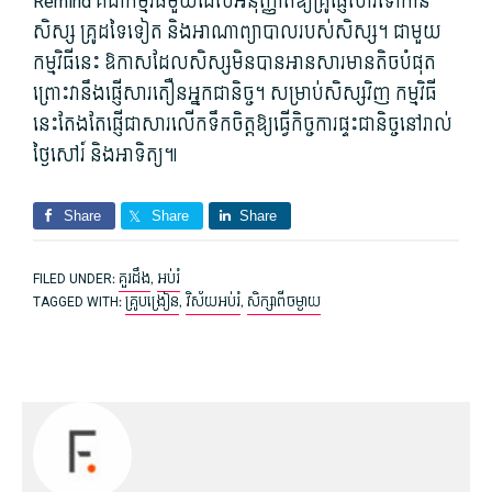
Remind គឺជា​កម្មវិធី​មួយ​ដែល​អនុញ្ញាត​ឱ្យ​គ្រូ​ផ្ញើ​សារ​ទៅកាន់​
សិស្ស គ្រូ​ដទៃ​ទៀត និង​អាណាព្យាបាល​របស់​សិស្ស។ ជាមួយ​
កម្មវិធី​នេះ ឱកាស​ដែល​សិស្ស​មិន​បាន​អាន​សារ​មាន​តិច​បំផុត
ព្រោះ​វា​នឹង​ផ្ញើ​សារ​តឿន​អ្នក​ជានិច្ច។ សម្រាប់​សិស្ស​វិញ កម្មវិធី​
នេះ​តែងតែ​ផ្ញើ​ជា​សារ​លើកទឹកចិត្ត​ឱ្យ​ធ្វើ​កិច្ចការ​ផ្ទះ​ជានិច្ច​នៅ​រាល់
ថ្ងៃ​សៅរ៍ និង​អាទិត្យ៕
Share
Share
Share
FILED UNDER:
គួរដឹង
,
អប់រំ
TAGGED WITH:
គ្រូបង្រៀន
,
វិស័យ​អប់រំ
,
សិក្សា​ពី​ចម្ងាយ