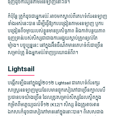
ធុញ​ដូច​ការ​រៀន​តាម​អនឡាញ​នោះ​ទេ។
ក៏ប៉ុន្តែ គ្រូ​ក៏ដូចជា​អ្នកអប់រំ អាច​មក​ស្គាល់​ពី​គេហទំព័រ​អនឡាញ​
ទាំងអស់​នេះ​បាន ដើម្បី​ធ្វើ​ឱ្យ​ការ​បង្រៀន​តាម​អនឡាញ ឬ​ការ​
បង្រៀន​ពី​ចម្ងាយ​របស់​ខ្លួន​មាន​ប្រសិទ្ធភាព និង​កាត់បន្ថយ​ភាព​
ធុញទ្រាន់​របស់​សិស្ស​ជាជាង​ការ​អង្គុយ​ស្តាប់​គ្រូ​ពន្យល់​តែ​
ម្យ៉ាង។ បច្ចុប្បន្ន​នេះ នៅក្នុង​អ៊ីនធឺណិត​មាន​គេហទំព័រ​ជាច្រើន​
សម្រាប់​គ្រូ និង​អ្នកអប់រំ​ទាញ​ប្រយោជន៍​ពី​វា។
Lightsail
បង្កើត​ឡើង​នៅក្នុង​ឆ្នាំ​២០១២ Lightsail ជា​គេហទំព័រ​អក្សរ
សាស្ត្រ​អនឡាញ​មួយ​ដែល​មាន​ផ្ទុក​សៀវភៅ​ជាច្រើន​ក្បាល​លើ​
ប្រធានបទ​យ៉ាង​ច្រើន ដែល​ត្រូវ​សម្រាប់​សិស្ស​ដែល​ស្ថិត​ក្នុង​
កម្រិត​ពី​មត្តេយ្យ​ដល់​ទី១២ (K12)។ សិស្ស និង​គ្រូ​អាច​អាន​
ឯកសារ​ក៏ដូចជា​សៀវភៅ​មាន​នៅ​ក្នុង​នោះ​បាន។ ពិសេស​ជាង​