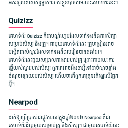
អភិវឌ្ឍ​របស់​សិស្ស​ម្នាក់ៗ​របស់​ខ្លួន​បាន​តាមរយៈ​គេហទំព័រ​នេះ។
Quizizz
គេហទំព័រ Quizizz គឺ​ជា​បណ្ដុំ​ហ្គេម​ដែល​ទាក់ទង​នឹង​ការសិក្សា​
សម្រាប់​សិស្ស និង​គ្រូ។ ជាមួយ​គេហទំព័រ​នេះ គ្រូបង្រៀន​អាច​
បង្កើត​ជា​សំណួរ​ដែល​ទាក់ទង​នឹង​មេរៀន​បាន​ផង​ដែរ។
គេហទំព័រ​នេះ​ជួយ​សម្រាល​ការងារ​របស់​គ្រូ ព្រោះ​តាមរយៈ​ការ​
ឆ្លើយ​សំណួរ​របស់​សិស្ស ពួកគេ​អាច​ដឹង​ថា​អ្វី​ទៅ​ជា​ចំណុច​ខ្លាំង​
ចំណុច​ខ្សោយ​របស់​សិស្ស ហើយ​ថា​តើ​ពួកគេ​ត្រូវ​អភិវឌ្ឍ​លើ​ផ្នែក​
អ្វី។
Nearpod
ដាក់​ឱ្យ​ប្រើប្រាស់​ជា​ផ្លូវការ​នៅក្នុង​ឆ្នាំ​២០១២ Nearpod គឺជា​
គេហទំព័រ​ដ៏​ល្អ​មួយ​សម្រាប់​គ្រូ និង​សិស្ស។ ជាមួយ​គេហទំព័រ​នេះ