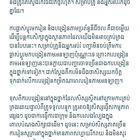
និង​ត្រូវតែ​ស្វែងរក​វិធី​ជីវិត​ថ្មី​រហូត។ សម្រាប់​គ្រូ និង​អ្នក​អប់រំ​ក៏​ដូច
គ្នា​ដែរ។
ការ​ផ្លាស់ប្ដូរ​មក​រៀន និង​បង្រៀន​តាម​ប្រព័ន្ធ​ឌីជីថល គឺជា​ចម្លើយ​
ដើម្បី​បន្ត​ការសិក្សា​ក្នុង​ស្ថានភាព​ដែល​យើង​មិន​អាច​គ្រប់គ្រង​
បាន​បែបនេះ។ សម្រាប់​គ្រូ​និង​អ្នកអប់រំ បញ្ហា​មិន​ចប់​ត្រឹម​ការ​
ផ្លាស់ប្ដូរ​មក​បង្រៀន​តាម​អនឡាញ​ប៉ុណ្ណោះ​ទេ ព្រោះ​ការ​បង្រៀន​
តាម​អនឡាញ​នេះ​បាន​ក្លាយជា​បញ្ហា​ចោទ​ច្រើនជាង​ការ​បង្រៀន​
ក្នុង​ថ្នាក់​ទៅទៀត។ ជាក់ស្តែង​គឺ​ការ​មិន​ដឹង​ថា​សិស្ស​យកចិត្ត​
ទុកដាក់​លើ​ការ​បង្រៀន​កម្រិត​ណា​ពេល​រៀន​តាម​អនឡាញ។
ខុស​ពី​ការ​បង្រៀន​នៅក្នុង​ថ្នាក់​ដែល​សិស្ស​ស្ថិត​នៅ​ក្រោម​ការគ្រប់
គ្រង​ដោយ​ផ្ទាល់​ពី​គ្រូ​ទទួល​បន្ទុក គ្រូ​អាច​ឱ្យ​សិស្ស​ធ្វើ​សកម្មភាព​
ផ្សេងៗ ដូចជា​ការ​ធ្វើការ​ជា​ក្រុម និង​ការ​លេង​ល្បែង​ក្នុង​
គោលបំណង​សិក្សា​ជាដើម។ ដូចនេះ សម្រាប់​សិស្ស​ភាគច្រើន​
ការរៀនសូត្រ​នៅក្នុង​ថ្នាក់​មាន​ភាព​សប្បាយ​រីករាយ និង​មិន​សូវ​