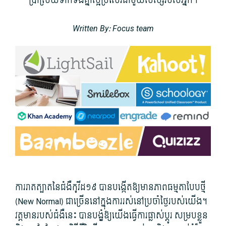
ប្រាស្រ័យ​ទាក់ទង​គ្នា​ល្អ​ប្រសើរ​ជាមួយ​សិស្ស​របស់​អ្នក។
Written By: Focus team
ការ​រាតត្បាត​នៃ​ជំងឺ​កូវីដ​១៩ បាន​បង្កើត​ឱ្យ​មាន​ភាព​ធម្មតា​បែប​ថ្មី
(New Normal) ជាច្រើន​នៅក្នុង​ការ​រស់នៅ​ប្រចាំថ្ងៃ​របស់​យើង។
វត្តមាន​របស់​ជំងឺ​នេះ បាន​បង្ខំ​ឱ្យ​យើង​ធ្វើការ​ផ្លាស់ប្ដូរ សម្រប​ខ្លួន