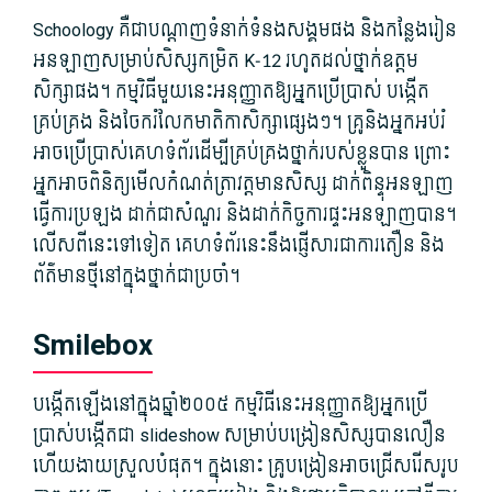
Schoology គឺជា​បណ្ដាញ​ទំនាក់ទំនង​សង្គម​ផង និង​កន្លែង​រៀន​
អនឡាញ​សម្រាប់​សិស្ស​កម្រិត K-12 រហូតដល់​ថ្នាក់​ឧត្ដម
សិក្សា​ផង។ កម្មវិធី​មួយ​នេះ​អនុញ្ញាត​ឱ្យ​អ្នក​ប្រើប្រាស់ បង្កើត
គ្រប់គ្រង និង​ចែករំលែក​មាតិកា​សិក្សា​ផ្សេងៗ។ គ្រូ​និង​អ្នកអប់រំ​
អាច​ប្រើប្រាស់​គេហទំព័រ​ដើម្បី​គ្រប់គ្រង​ថ្នាក់​របស់​ខ្លួន​បាន ព្រោះ​
អ្នក​អាច​ពិនិត្យ​មើល​កំណត់ត្រា​វត្តមាន​សិស្ស ដាក់​ពិន្ទុ​អនឡាញ
ធ្វើការ​ប្រឡង ដាក់​ជា​សំណួរ និង​ដាក់​កិច្ចការ​ផ្ទះ​អនឡាញ​បាន។
លើសពីនេះ​ទៅទៀត គេហទំព័រ​នេះ​នឹង​ផ្ញើ​សារ​ជា​ការ​តឿន និង​
ព័ត៌មាន​ថ្មី​នៅក្នុង​ថ្នាក់​ជាប្រចាំ។
Smilebox
បង្កើត​ឡើង​នៅក្នុង​ឆ្នាំ​២០០៥ កម្មវិធី​នេះ​អនុញ្ញាត​ឱ្យ​អ្នកប្រើ
ប្រាស់​បង្កើត​ជា slideshow សម្រាប់​បង្រៀន​សិស្ស​បាន​លឿន
ហើយ​ងាយស្រួល​បំផុត។ ក្នុង​នោះ គ្រូបង្រៀន​អាច​ជ្រើសរើស​រូប