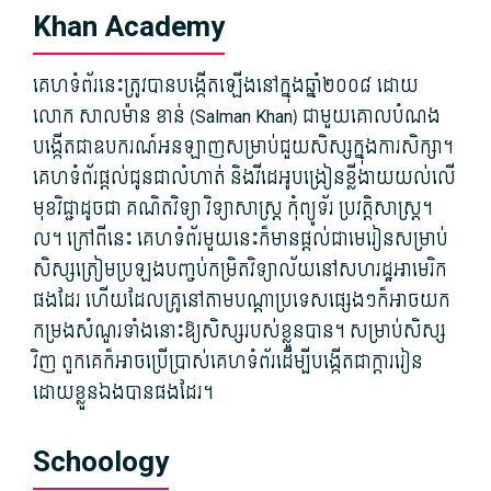
Khan Academy
គេហទំព័រ​នេះ​ត្រូវ​បាន​បង្កើត​ឡើង​នៅក្នុង​ឆ្នាំ​២០០៨ ដោយ​
លោក សាលម៉ាន ខាន់ (Salman Khan) ជាមួយ​គោលបំណង​
បង្កើត​ជា​ឧបករណ៍​អនឡាញ​សម្រាប់​ជួយ​សិស្ស​ក្នុង​ការសិក្សា។
គេហទំព័រ​ផ្តល់​ជូន​ជា​លំហាត់ និង​វីដេអូ​បង្រៀន​ខ្លី​ងាយ​យល់​លើ​
មុខវិជ្ជា​ដូចជា គណិតវិទ្យា វិទ្យាសាស្ត្រ កុំព្យូទ័រ ប្រវត្តិសាស្ត្រ។
ល។ ក្រៅពី​នេះ គេហទំព័រ​មួយ​នេះ​ក៏​មាន​ផ្តល់​ជា​មេរៀន​សម្រាប់​
សិស្ស​ត្រៀម​ប្រឡង​បញ្ចប់​កម្រិត​វិទ្យាល័យ​នៅ​សហរដ្ឋ​អាមេរិក​
ផង​ដែរ ហើយ​ដែល​គ្រូ​នៅ​តាម​បណ្តា​ប្រទេស​ផ្សេងៗ​ក៏​អាច​យក​
កម្រង​សំណួរ​ទាំងនោះ​ឱ្យ​សិស្ស​របស់​ខ្លួន​បាន។ សម្រាប់​សិស្ស​
វិញ ពួកគេ​ក៏​អាច​ប្រើប្រាស់​គេហទំព័រ​ដើម្បី​បង្កើត​ជា​ក្តារ​រៀន​
ដោយ​ខ្លួនឯង​បាន​ផង​ដែរ។
Schoology