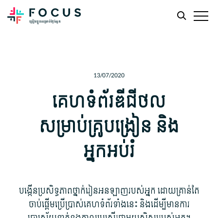
Skip
Skip
to
to
main
footer
13/07/2020
content
គេហទំព័រ​ឌីជីថល​
សម្រាប់​គ្រូបង្រៀន និង​
អ្នក​អប់រំ
បង្កើន​ប្រសិទ្ធភាព​ថ្នាក់រៀន​អនឡាញ​របស់​អ្នក ដោយ​គ្រាន់តែ​
ចាប់ផ្តើម​ប្រើប្រាស់​គេហទំព័រ​ទាំងនេះ និង​ដើម្បី​មាន​ការ​