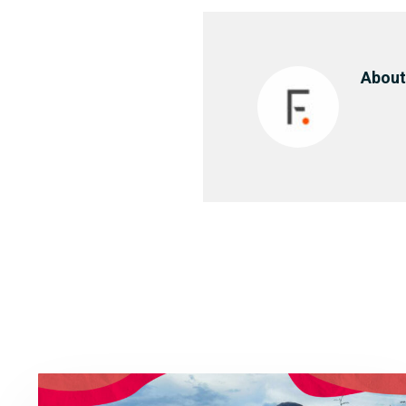
About