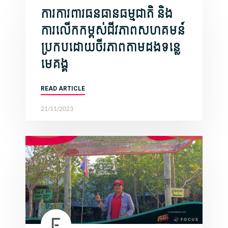
ការការពារធនធានធម្មជាតិ និង
ការលើកកម្ពស់ជីវភាពសហគមន៍
ប្រកបដោយចីរភាពតាមដងទន្លេ
មេគង្គ
READ ARTICLE
21/11/2023