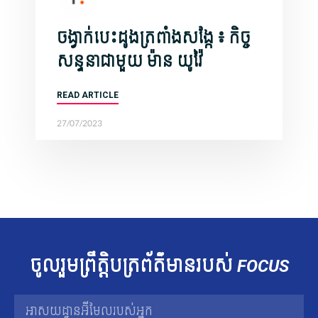
ចង្វាក់បេះដូងត្រពាំងសង្កែ ៖ កិច្ច
សន្ទនាជាមួយ ​ម៉ាន យូវ៉ៃ
READ ARTICLE
27/07/2023
ចូលរួម​ព្រឹត្តិបត្រ​ព័ត៌មាន​របស់​
FOCUS