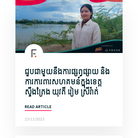
ជួបជាមួយនឹងការផ្សព្វផ្សាយ និង
ការការពារសហគមន៍ក្នុងខេត្ត
ស្ទឹងត្រែង យុវតី រៀម ស្រីរ៉ាត់
READ ARTICLE
23/11/2023