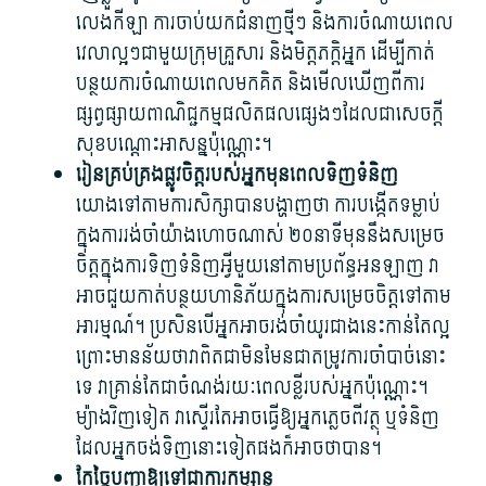
លេង​កីឡា ការ​ចាប់​យក​ជំនាញ​ថ្មីៗ និង​ការ​ចំណាយ​ពេល
វេលា​ល្អៗ​ជាមួយ​ក្រុម​គ្រួសារ និង​មិត្តភក្ដិ​អ្នក ដើម្បី​កាត់
បន្ថយ​ការ​ចំណាយពេល​មក​គិត និង​មើលឃើញ​ពី​ការ​
ផ្សព្វផ្សាយ​ពាណិជ្ជកម្ម​ផលិតផល​ផ្សេងៗ​ដែល​ជា​សេចក្ដី
សុខ​បណ្ដោះអាសន្ន​ប៉ុណ្ណោះ។
រៀន​គ្រប់គ្រង​ផ្លូវចិត្ត​របស់​អ្នក​មុនពេល​ទិញ​ទំនិញ
យោងទៅតាម​ការសិក្សា​បាន​បង្ហាញថា ការបង្កើត​ទម្លាប់​
ក្នុង​ការ​រង់ចាំ​យ៉ាងហោចណាស់ ២០​នាទី​មុននឹង​សម្រេច​
ចិត្ត​ក្នុង​ការទិញ​ទំនិញ​អ្វី​មួយ​នៅ​តាម​ប្រព័ន្ធ​អនឡាញ វា​
អាច​ជួយ​កាត់បន្ថយ​ហានិភ័យ​ក្នុង​ការសម្រេច​ចិត្ត​ទៅតាម​
អារម្មណ៍។ ប្រសិនបើ​អ្នក​អាច​រង់ចាំ​យូរ​ជាង​នេះ​កាន់តែ​ល្អ
ព្រោះ​មានន័យថា​វា​ពិតជា​មិនមែន​ជា​តម្រូវការ​ចាំបាច់​នោះ​
ទេ វា​គ្រាន់តែ​ជា​ចំណង់​រយៈពេល​ខ្លី​របស់​អ្នក​ប៉ុណ្ណោះ។
ម្យ៉ាងវិញទៀត វា​ស្ទើរតែ​អាច​ធ្វើ​ឱ្យ​អ្នក​ភ្លេច​ពី​វត្ថុ ឬ​ទំនិញ​
ដែល​អ្នក​ចង់​ទិញ​នោះ​ទៀត​ផង​ក៏​អាច​ថា​បាន។
កែច្នៃ​បញ្ហា​ឱ្យ​ទៅជា​ការកម្សាន្ត