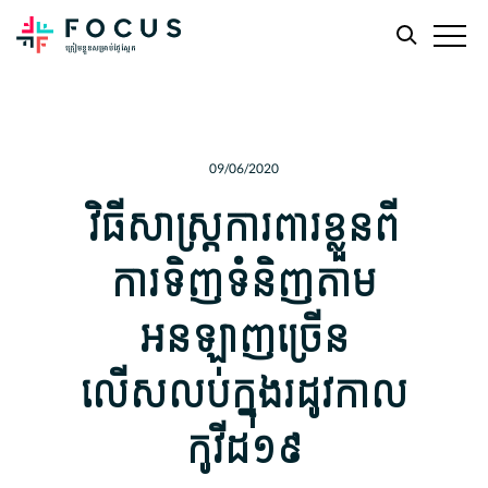
Skip
Skip
to
to
main
footer
09/06/2020
content
វិធីសាស្ត្រ​ការពារ​ខ្លួន​ពី​
ការ​ទិញ​ទំនិញ​តាម​
អនឡាញ​ច្រើន​
លើសលប់​ក្នុង​រដូវកាល​
កូវីដ​១៩