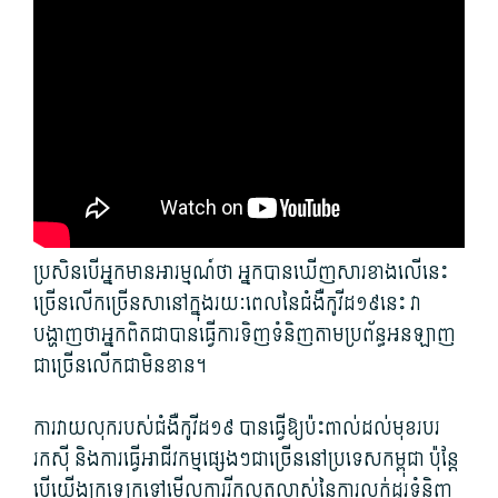
ប្រសិនបើ​អ្នក​មាន​អារម្មណ៍​ថា អ្នក​បាន​ឃើញ​សារ​ខាងលើ​នេះ​
ច្រើនលើកច្រើនសា​នៅក្នុង​រយៈពេល​នៃ​ជំងឺ​កូវីដ​១៩​នេះ វា​
បង្ហាញ​ថា​អ្នក​ពិត​ជា​បាន​ធ្វើការ​ទិញ​ទំនិញ​តាម​ប្រព័ន្ធ​អនឡាញ​
ជាច្រើន​លើក​ជា​មិនខាន។
ការ​វាយលុក​របស់​ជំងឺ​កូវីដ​១៩ បាន​ធ្វើ​ឱ្យ​ប៉ះពាល់​ដល់​មុខរបរ​
រកស៊ី និង​ការ​ធ្វើ​អាជីវកម្ម​ផ្សេងៗ​ជាច្រើន​នៅ​ប្រទេស​កម្ពុជា ប៉ុន្តែ​
បើ​យើង​ក្រឡេក​ទៅ​មើល​ការ​រីក​លូតលាស់​នៃ​ការ​លក់ដូរ​ទំនិញ​