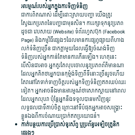
អារម្មណ៍​របស់​អ្នក​ក្នុងការ​ទិញ​ទំនិញ
ជា​ការពិត​ណាស់ ដើម្បី​ដោះស្រាយ​បញ្ហា យើង​ត្រូវ​
ស្វែងរក​ប្រភព​នៃ​បញ្ហា​ជា​មុន​សិន។ ការ​រក្សាទុក​នូវ​ប្រភព​
ដូចជា វេបសាយ (Website) ទំព័រ​ហ្វេសប៊ុក (Facebook
Page) និង​កម្មវិធី​ផ្សេងៗ​ដែល​មាន​ការ​ផ្សព្វផ្សាយ​ពី​ហាង​
លក់​ទំនិញ​ច្រើន ជា​កត្តា​មួយ​ដែល​ធ្វើ​ឱ្យ​ចំណង់​ទិញ​
ទំនិញ​របស់​អ្នក​កាន់តែ​មាន​ការ​កើនឡើង។ ហេតុនេះ​
បើសិនជា​អាច អ្នក​គួរតែ​លុប​ចោល​នូវ​ប្រភព​ព័ត៌មាន​ណា​
ដែល​អ្នក​គិត​ថា​អ្នក​បាន​កុម្ម៉ង់​ទិញ​ពី​ទីនោះ​ច្រើន​រួច​ហើយ
តែ​វា​នៅតែ​ទាក់ទាញ​ចិត្ត​របស់​អ្នក​ទិញ​ទំនិញ​ឥត​ឈប់ឈរ​
ទៀត។ អ្នក​អាច​នឹង​មាន​អារម្មណ៍​ថា​សោកស្តាយ​នៅពេល​
ដែល​អ្នក​លុប​វា ប៉ុន្តែ​អ្នក​នឹង​ទទួល​បាន​មកវិញ​នូវ​
លទ្ធផល​ជា​ទី​គាប់ចិត្ត ព្រោះ​នៅទីបំផុត​អ្នក​អាច​សង្គ្រោះ​
ខ្លួនឯង​ពី​ការ​ចំណាយ​ប្រាក់​ឥតប្រយោជន៍។
កាត់បន្ថយ​ការប្រើប្រាស់​ទូរស័ព្ទ ឬ​ប្រព័ន្ធ​អេឡិចត្រូនិក​
ផ្សេងៗ