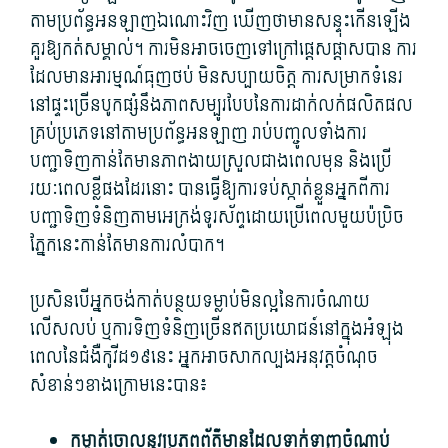
តាម​ប្រព័ន្ធ​អនឡាញ​ឯណោះ​វិញ ឃើញ​ថា​មាន​សន្ទុះ​កើនឡើង​
គួរ​ឱ្យ​កត់សម្គាល់។ ការ​មិន​អាច​ចេញ​ទៅ​ក្រៅ​ផ្តេសផ្តាស​បាន ការ​
ដែល​មាន​អារម្មណ៍​ធុញថប់ មិន​សប្បាយចិត្ត ការសម្រាក​ទំនេរ​
នៅ​ផ្ទះ​ច្រើន​បូក​ផ្សំនឹង​ភាព​សម្បូរ​បែប​នៃ​ការ​ដាក់​លក់​ផលិតផល​
គ្រប់​ប្រភេទ​នៅ​តាម​ប្រព័ន្ធ​អនឡាញ រាប់​បញ្ចូល​ទាំង​ការ​
បញ្ជាទិញ​កាន់តែ​មាន​ភាព​ងាយស្រួល​ជាង​ពេលមុន និង​ប្រើ​
រយៈពេល​ខ្លី​ផង​ដែរ​នោះ បាន​ធ្វើ​ឱ្យ​ការ​ទប់ស្កាត់​ខ្លួន​អ្នក​ពី​ការ​
បញ្ជាទិញ​ទំនិញ​តាម​អេក្រង់​ទូរស័ព្ទ​ដោយ​ប្រើ​ពេល​មួយ​ប៉ប្រិច​
ភ្នែក​នេះ​កាន់តែ​មាន​ការ​លំបាក។
ប្រសិនបើ​អ្នក​ចង់​កាត់បន្ថយ​ទម្លាប់​មិនល្អ​នៃ​ការ​ចំណាយ​
លើសលប់ ឬ​ការ​ទិញ​ទំនិញ​ច្រើន​ឥតប្រយោជន៍​នៅក្នុង​អំឡុង​
ពេល​នៃ​ជំងឺ​កូវីដ​១៩​នេះ អ្នក​អាច​សាកល្បង​អនុវត្ត​ចំណុច​
សំខាន់ៗ​ខាងក្រោម​នេះ​បាន៖
កម្ចាត់​ចោល​នូវ​ប្រភព​ព័ត៌មាន​ដែល​ទាក់ទាញ​ចំណាប់​