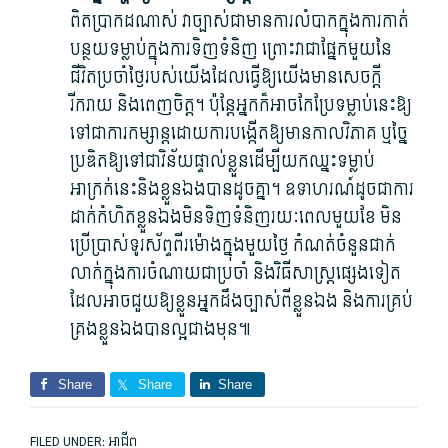
ពិតប្រាកដ​ណាស់ វា​ច្បាស់ជា​មាន​ការ​លំបាក​ក្នុង​ការ​កាត់
បន្ថយ​ទម្លាប់​ក្នុង​ការទិញ​ទំនិញ ព្រោះ​វា​ជា​ផ្នែក​មួយ​នៃ​
ជីវិត​ប្រចាំថ្ងៃ​របស់​យើង​ដែល​ធ្វើ​ឱ្យ​យើង​មាន​សេចក្តី​
រីករាយ និង​ពេញចិត្ត។ ប៉ុន្តែ​អ្នក​ក៏​អាច​កែប្រែ​ទម្លាប់​នេះ​ឱ្យ​
ទៅ​ជា​ការ​កម្សាន្ត​ដោយ​ការបង្កើត​ឱ្យ​មាន​កាលវិភាគ ឬ​ច្នៃ
ប្រឌិត​ឱ្យ​ទៅជា​វិន័យ​ផ្ទាល់ខ្លួន​ដើម្បី​យក​ឈ្នះ​ទម្លាប់​
អាក្រក់​នេះ​និង​ខ្លួនឯង​បាន​ដូចគ្នា។ ឧទាហរណ៍​ដូចជា​ការ​
ដាក់​កំហិត​ខ្លួនឯង​មិន​ទិញ​ទំនិញ​រយៈពេល​មួយ​ខែ មិន​
ប្រើប្រាស់​ទូរស័ព្ទ​ពីរ​ម៉ោង​ក្នុង​មួយថ្ងៃ កំណត់​ចំនួន​ជាក់
លាក់​ក្នុង​ការ​ចំណាយ​ជាប្រចាំ និង​វិធីសាស្ត្រ​ផ្សេង​ទៀត​
ដែល​អាច​ជួយ​ឱ្យ​ខ្លួន​អ្នក​ដឹង​ច្បាស់​ពី​ខ្លួនឯង និង​ការគ្រប់
គ្រង​ខ្លួនឯង​បាន​ល្អ​ជាង​មុន៕
Share
Share
Share
FILED UNDER:
អាជីព