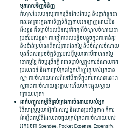
មុនពេល​ទិញ​ទំនិញ
កំហុស​ដែល​មនុស្ស​ភាគច្រើន​តែងតែ​បង្ក និង​ធ្លាក់​ខ្លួន​ជា​
ជនរងគ្រោះ​ក្នុង​ការទិញ​ទំនិញ​តាម​អនឡាញ​ដោយ​មិន
ដឹង​ខ្លួន គឺ​ទម្លាប់​ដែល​មិនសូវ​គិតគូរ​ពី​ចំណូល​ចំណាយ​ជា
ប្រចាំ​របស់​ខ្លួន។ ការ​ឆ្លៀត​ពេល​បន្តិចបន្តួច​ក្នុង​ការ​គន់គូរ
និង​ប៉ាន់ប្រមាណ​ពី​តុល្យភាព​នៃ​តម្លៃ និង​ចំណូល​ចំណាយ​
មុន​នឹង​សម្រេច​ចិត្ត​ទិញ​របស់​អ្វី​មួយ​ទោះបីជា​មាន​តម្លៃ​
ថោក​ឬ​ថ្លៃ តិច​ឬ​ច្រើន​ក្តី វា​ជា​ទម្លាប់​ល្អ​ក្នុង​ការ​ចំណាយ​ឥត
ប្រយោជន៍ និង​ការគ្រប់គ្រង​ផ្នែក​ហិរញ្ញវត្ថុ​របស់​អ្នក​បាន​
ល្អ។ ការ​ចំណាយ​ពេល​ពីរ​ទៅ​បី​នាទី​ក្នុង​ការ​គណនា​នេះ វា​
ល្អ​ជាង​ការ​ចំណាយ​ខ្ជះខ្ជាយ ហើយ​មក​អង្គុយ​ស្តាយ​
ក្រោយ​រហូត។
ដាក់​បញ្ចូល​កម្មវិធី​គ្រប់គ្រង​ការ​ចំណាយ​របស់​អ្នក
វិធីសាស្ត្រ​មួយ​ទៀត​ដែល​ល្អ និង​មាន​ប្រសិទ្ធភាព គឺ​ការ​
ដំឡើង​កម្មវិធី​ដែល​អាច​ជួយ​គ្រប់គ្រង​ការ​ចំណាយ​របស់​
អ្នក​ដូចជា Spendee, Pocket Expense, Expensify,