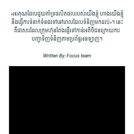
«អរគុណ​ដែល​ជួយ​គាំទ្រ​ផលិតផល​របស់​យើង​ខ្ញុំ ហាង​យើង​ខ្ញុំ​
នឹង​ធ្វើការ​ទំនាក់ទំនង​ទៅ​នៅពេល​ដែល​ទំនិញ​មកដល់»។ នេះ​
គឺជា​សារ​ដែល​ក្រុមហ៊ុន​តែង​ផ្ញើ​ទៅកាន់​អតិថិជន​ក្រោយ​ការ​
បញ្ជាទិញ​ទំនិញ​តាម​ប្រព័ន្ធ​អនឡាញ។
Written By: Focus team