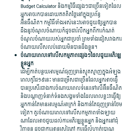
Budget Calculator និង​កម្មវិធី​ផ្សេងៗ​ជាច្រើន​ទៀត​ដែល​
អ្នក​អាច​រក​បាន​ដោយ​ឥតគិតថ្លៃ​នៅក្នុង​ប្រព័ន្ធ​
អ៊ីនធឺណិត។ កម្មវិធី​ទាំងអស់​នេះ​វា​អាច​ជួយ​ឱ្យ​អ្នក​បាន​
ដឹង​នូវ​ចំណូល​ចំណាយ​ក៏ដូចជា​រំលឹក​អ្នក​ពី​ការកំណត់​
ចំណូល​ចំណាយ​របស់​អ្នក​ជាប្រចាំ ព្រមទាំង​ជៀសវាង​ការ​
ចំណាយ​លើសលប់​ដោយ​មិន​បាន​ដឹង​ខ្លួន។
ចំណាយ​ពេល​ទៅលើ​សកម្មភាព​ផ្សេងៗ​ដែល​ជួយ​អភិវឌ្ឍ​
ខ្លួន​អ្នក
ដើម្បី​កាត់បន្ថយ​អារម្មណ៍​ធុញទ្រាន់​ស្មុគស្មាញ​ក្នុង​អំឡុង
ពេល​កូវីដ​១៩​នេះ មាន​ជម្រើស​ជាច្រើន​ដែល​អ្នក​អាច​ធ្វើ​
បាន​ប្រសើរ​ជាង​ការ​ចំណាយ​ពេល​ទំនេរ​ទៅលើ​អ៊ីនធឺណិត
និង​បណ្ដាញ​ទំនាក់ទំនង​សង្គម​ទាំង​ដែល​ពេលខ្លះ​វា​ធ្វើ​ឱ្យ​
អ្នក​កាន់តែ​មាន​អារម្មណ៍​អាក្រក់ និង​កាន់តែ​ធុញទ្រាន់​ថែម
ទៀត។ គួរ​ចំណាយពេល​ទៅលើ​សកម្មភាព​ទាំងឡាយ​
ណា​ដែល​អាច​ជួយ​ដល់​ការ​អភិវឌ្ឍ​ខ្លួន​អ្នក និង​អ្នក​នៅ​ជុំ
វិញ​ខ្លួន ដូចជា​ការ​អាន​សៀវភៅ ការ​ធ្វើ​លំហាត់ប្រាណ