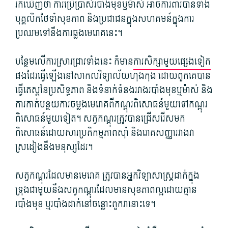
រក​ឃើញថា ការប្រើប្រាស់​របាំងមុខ​ឬ​ម៉ាស់ អាច​ការពារ​បាន​ទាំង​
បុគ្គលិក​ថែទាំ​សុខភាព និង​ប្រជាជន​ក្នុង​សហគមន៍​ក្នុង​ការ​
ប្រឈម​ទៅ​នឹង​ការ​ឆ្លង​មេរោគ​នេះ។
បន្ថែម​លើ​ការស្រាវជ្រាវ​ទាំងនេះ ក៏​មាន​
ការសិក្សា​មួយ​ផ្សេងទៀត​
ផង​ដែរ​ធ្វើឡើង​នៅ​សាកលវិទ្យាល័យ​ហុងកុង ដោយ​ពួកគេ​បាន​
ធ្វើ​តេស្ត​នៃ​ប្រសិទ្ធភាព និង​ទំនាក់ទំនង​រវាង​របាំងមុខ​ឬ​ម៉ាស់ និង​
ការ​កាត់បន្ថយ​ការ​ចម្លង​មេរោគ​ពី​កណ្តុរ​ពិសោធន៍​មួយ​ទៅ​កណ្តុរ​
ពិសោធន៍​មួយ​ទៀត។ សត្វ​កណ្តុរ​ត្រូវ​បាន​ជ្រើសរើស​មក​
ពិសោធន៍​ដោយសារ​ប្រតិកម្ម​ភាពស៊ាំ និង​រោគសញ្ញា​រវាង​វា​
ស្រដៀង​នឹង​មនុស្ស​ដែរ។
សត្វ​កណ្តុរ​ដែល​មាន​មេរោគ ត្រូវ​បាន​អ្នក​វិទ្យាសាស្ត្រ​ដាក់​ក្នុង​
ទ្រុង​ជាមួយនឹង​សត្វ​កណ្តុរ​ដែល​មាន​សុខភាព​ល្អ​ដោយ​គ្មាន​
របាំងមុខ ឬ​របាំង​ដាក់​នៅចន្លោះ​ពួក​វា​នោះ​ទេ។