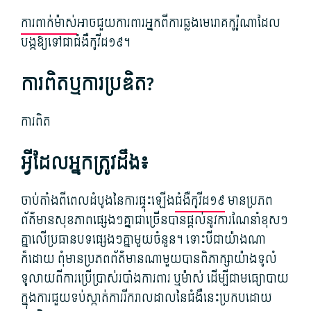
ការ​ពាក់​ម៉ាស់
​អាច​ជួយ​ការពារ​អ្នក​ពី​ការ​ឆ្លង​មេរោគ​កូរ៉ូណា​ដែល​
បង្ក​ឱ្យ​ទៅជា​ជំងឺ​កូវីដ​១៩។
ការពិត​ឬ​ការប្រឌិត?
ការពិត
អ្វី​ដែល​អ្នក​ត្រូវ​ដឹង៖
ចាប់តាំងពី​ពេល​ដំបូង​នៃ​ការ​ផ្ទុះឡើង​
ជំងឺ​កូវីដ​១៩
មាន​ប្រភព​
ព័ត៌មាន​សុខភាព​ផ្សេងៗ​គ្នា​ជាច្រើន​បាន​ផ្តល់​នូវ​ការ​ណែនាំ​ខុសៗ​
គ្នា​លើ​ប្រធានបទ​ផ្សេងៗ​គ្នា​មួយចំនួន។ ទោះបីជា​យ៉ាងណា
ក៏ដោយ ពុំ​មាន​ប្រភព​ព័ត៌មាន​ណាមួយ​បាន​ពិភាក្សា​យ៉ាង​ទូលំ
ទូលាយ​ពី​ការប្រើប្រាស់​របាំង​ការពារ ឬ​ម៉ាស់ ដើម្បី​ជា​មធ្យោបាយ​
ក្នុង​ការ​ជួយ​ទប់ស្កាត់​ការរីក​រាលដាល​នៃ​ជំងឺ​នេះ​ប្រកបដោយ​