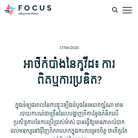
Skip
Skip
to
to
main
footer
17/06/2020
content
អាថ៌កំបាំង​នៃ​កូវីដ៖ ការ
ពិត​ឬ​ការប្រឌិត?
ក្នុង​អំឡុងពេល​នៃ​ការ​ផ្ទុះឡើង​ដំបូង​នៃ​មេរោគ​កូរ៉ូណា មាន​
របាយការណ៍​ជាច្រើន​ដែល​បង្ហាញ​ពី​ការ​ខ្វែងគំនិត​លើ​
ប្រសិទ្ធភាព​នៃ​ការប្រើប្រាស់​ម៉ាស់ បាន​ធ្វើ​ឱ្យ​មាន​ភាព​លំបាក​
ដល់​មនុស្ស​នៅ​ជុំវិញ​ពិភពលោក​ក្នុង​ការសម្រេច​ចិត្ត ថា​តើ​គួរតែ​