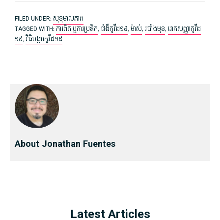
FILED UNDER:
សុខុមាលភាព
TAGGED WITH:
ការពិត ឬ​ការប្រឌិត
,
ជំងឺ​កូវីដ​១៩
,
ម៉ាស់
,
របាំងមុខ
,
រោគ​សញ្ញា​កូវីដ​
១៩
,
វិធិ​បង្ការ​កូវីដ​១៩
About Jonathan Fuentes
Latest Articles