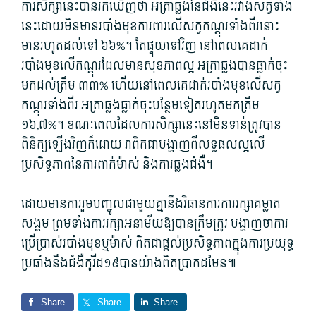
ការសិក្សា​នេះ​បាន​រក​ឃើញថា អត្រា​ឆ្លង​នៃ​ជំងឺ​នេះ​រវាង​សត្វ​ទាំង
នេះ​ដោយ​មិន​មាន​របាំងមុខ​ការពារ​លើ​សត្វ​កណ្តុរ​ទាំងពីរ​នោះ​
មាន​រហូតដល់​ទៅ ៦៦%។ តែ​ផ្ទុយទៅវិញ នៅពេល​គេ​ដាក់​
របាំងមុខ​លើ​កណ្តុរ​ដែល​មាន​សុខភាព​ល្អ អត្រា​ឆ្លង​បាន​ធ្លាក់ចុះ​
មកដល់​ត្រឹម ៣៣% ហើយ​នៅពេល​គេ​ដាក់​របាំងមុខ​លើ​សត្វ​
កណ្តុរ​ទាំងពីរ អត្រា​ឆ្លង​ធ្លាក់ចុះ​បន្ថែម​ទៀត​រហូត​មក​ត្រឹម
១៦,៧%។ ខណៈ​ពេល​ដែល​ការសិក្សា​នេះ​នៅ​មិនទាន់​ត្រូវ​បាន​
ពិនិត្យ​ឡើងវិញ​ក៏ដោយ វា​ពិតជា​បង្ហាញ​ពី​លទ្ធផល​ល្អ​លើ​
ប្រសិទ្ធភាព​នៃ​ការ​ពាក់​ម៉ាស់ និង​ការ​ឆ្លង​ជំងឺ។
ដោយ​មាន​ការ​រួម​បញ្ចូល​ជាមួយ​គ្នា​នឹង​វិធានការ​ការ​រក្សា​គម្លាត​
សង្គម ព្រមទាំង​ការ​រក្សា​អនាម័យ​ឱ្យ​បាន​ត្រឹមត្រូវ បង្ហាញថា​ការ
ប្រើប្រាស់​របាំងមុខ​ឬ​ម៉ាស់ ពិតជា​ផ្តល់​ប្រសិទ្ធភាព​ក្នុង​ការ​ប្រយុទ្ធ​
ប្រឆាំង​នឹង​ជំងឺ​កូវីដ​១៩​បាន​យ៉ាង​ពិតប្រាកដ​មែន៕
Share
Share
Share