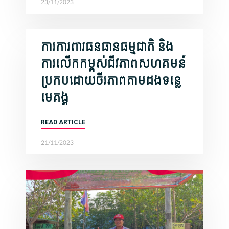
23/11/2023
ការការពារធនធានធម្មជាតិ និង
ការលើកកម្ពស់ជីវភាពសហគមន៍
ប្រកបដោយចីរភាពតាមដងទន្លេ
មេគង្គ
READ ARTICLE
21/11/2023