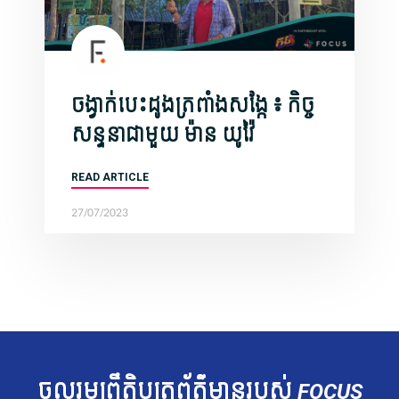
ចង្វាក់បេះដូងត្រពាំងសង្កែ ៖ កិច្ច
សន្ទនាជាមួយ ​ម៉ាន យូវ៉ៃ
READ ARTICLE
27/07/2023
ចូលរួម​ព្រឹត្តិបត្រ​ព័ត៌មាន​របស់​
FOCUS