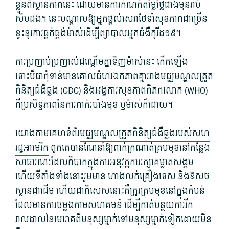
ខ្លួន​ពី​ស្ថានភាព​នេះ ដោយ​មាន​ការកំណត់​តម្លៃ​ថ្លៃ​ជាង​មុន​រាប់​
សិប​ដង។ នេះ​បណ្តាល​ឱ្យ​អ្នក​ផ្តល់​សេវា​ថែទាំ​សុខភាព​ជាច្រើន​
ខ្វះ​នូវ​ការ​ផ្គត់ផ្គង់​ម៉ាស់​ដើម្បី​ព្យាបាល​អ្នកជំងឺ​កូវីដ​១៩។
ការ​ប្រញាប់ប្រញាល់​ដណ្តើម​គ្នា​ទិញ​ម៉ាស់​នេះ កើតឡើង​
ទោះបីជា​ពុំ​ទាន់​មាន​គោលជំហរ​ឯកភាព​គ្នា​រវាង​មជ្ឈមណ្ឌល​ត្រួត
ពិនិត្យ​ជំងឺឆ្លង (CDC) និង​អង្គការ​សុខភាព​ពិភពលោក (WHO)
ពី​ប្រសិទ្ធភាព​នៃ​ការ​ពាក់​របាំងមុខ ឬ​ម៉ាស់​ក៏ដោយ។
យោងតាម​គេហទំព័រ​
មជ្ឈមណ្ឌល​ត្រួតពិនិត្យ​ជំងឺឆ្លង​របស់​សហ
រដ្ឋ​អាមេរិក
ពួកគេ​បាន​ណែនាំ​ឱ្យ​ពាក់​ក្រណាត់​គ្របមុខ​នៅកន្លែង​
សាធារណៈ​ដែល​ពិបាក​ក្នុង​ការអនុវត្ត​ការ​រក្សា​គម្លាត​សង្គម
ហើយ​ទីតាំង​ទាំងនោះ​រួមមាន ហាង​លក់​គ្រឿងទេស និង​ឱសថ
ស្ថាន​ជាដើម ហើយ​ជាពិសេស​នោះ​គឺ​ត្រូវ​គ្របមុខ​នៅក្នុង​តំបន់​
ដែល​មាន​ការ​ចម្លង​តាម​សហគមន៍ ដើម្បី​កាត់បន្ថយ​ការរីក​
រាលដាល​នៃ​មេរោគ​ពី​មនុស្ស​ម្នាក់​ទៅ​មនុស្ស​ម្នាក់​ទៀត​ដោយ​មិន​