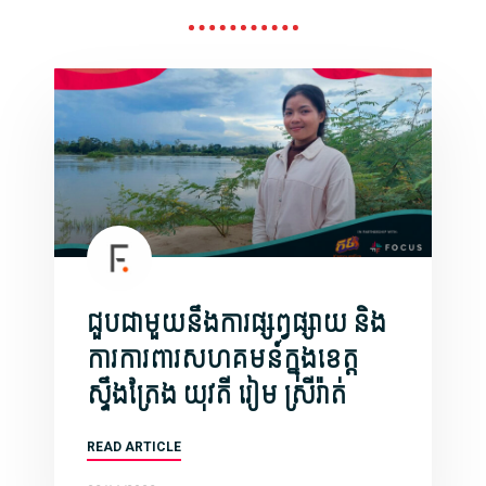
ជួបជាមួយនឹងការផ្សព្វផ្សាយ និង
ការការពារសហគមន៍ក្នុងខេត្ត
ស្ទឹងត្រែង យុវតី រៀម ស្រីរ៉ាត់
READ ARTICLE