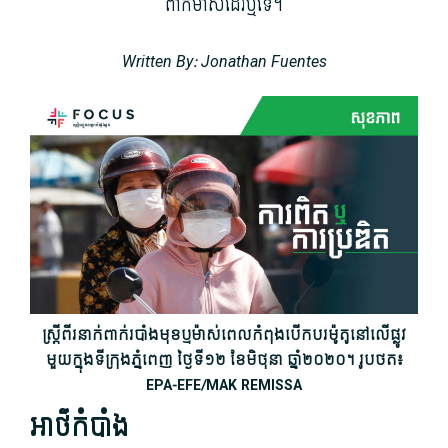
ពាក់​ម៉ាស់​ដែរ​ឬ​ទេ។
Written By: Jonathan Fuentes
ស្ត្រី​ពីរ​នាក់​ពាក់​របាំងមុខ​ឬ​ម៉ាស់​ពេល​កំពុង​បើកបរ​ម៉ូតូ​នៅ​លើ​ផ្លូវ​
មួយ​ក្នុង​ទីក្រុង​ភ្នំពេញ ថ្ងៃ​ទី​១២ ខែ​មិថុនា ឆ្នាំ​២០២០។ រូបថត៖
EPA-EFE/MAK REMISSA
អាថ៌កំបាំង