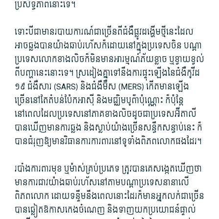
ប្រសិទ្ធភាព​នោះ​ទេ។
ទោះបីជា​មាន​របាយការណ៍​ជាច្រើន​ពី​ជំងឺ​ផ្លូវដង្ហើម​ថ្មី​នេះ​ដែល​
អាច​ឆ្លង​បាន​យ៉ាង​ឆាប់រហ័ស​ក៏ដោយ​នៅក្នុង​ប្រទេស​ចិន បណ្តា​
ប្រទេស​លោក​ខាងលិច​ក៏​មិន​មាន​អារម្មណ៍​ភ័យខ្លាច ឬ​ខ្វាយខ្វល់​
ពី​បញ្ហា​នេះ​នោះ​ទេ។ ស្រដៀងគ្នា​ទៅ​នឹង​ការ​ផ្ទុះឡើង​នៃ​ជំងឺ​កូវីដ​
១៩ ជំងឺ​សារ (SARS) និង​ជំងឺ​ម៊ឺស (MERS) កើតមាន​ឡើង​
ច្រើន​នៅតែ​តំបន់​ប៉ែក​អាស៊ី និង​មជ្ឈិមបូព៌ា​ប៉ុណ្ណោះ ក៏ប៉ុន្តែ​
នៅពេល​ដែល​ប្រទេស​នៅ​ភាគ​ខាងលិច​ដូចជា​ប្រទេស​អ៊ីតាលី
បាន​ឃើញ​មាន​ការ​ឆ្លង និង​ស្លាប់​យ៉ាងច្រើន​សន្ធឹកសន្ធាប់​នេះ ក៏​
បាន​ជំរុញ​ឱ្យ​មាន​វិធានការ​ការពារ​នៅ​ទូទាំង​ពិភពលោក​ផង​ដែរ។
របាំង​ការពារ​មុខ ឬ​ម៉ាស់​គ្រប់​ប្រភេទ ត្រូវ​បាន​គេ​សង្កេត​ឃើញ​ថា​
មាន​ការ​ជាវ​យ៉ាង​ឆាប់រហ័ស​នៅ​តាម​បណ្តា​ប្រទេស​នានា​លើ​
ពិភពលោក ដោយ​ទន្ទឹម​នឹង​ពេលនោះ​ដែរ​ក៏​មាន​អ្នកលក់​ជាច្រើន​
បាន​ឆ្លៀត​ឱកាស​កេង​ចំណេញ និង​ទាញ​យក​ប្រយោជន៍​ផ្ទាល់