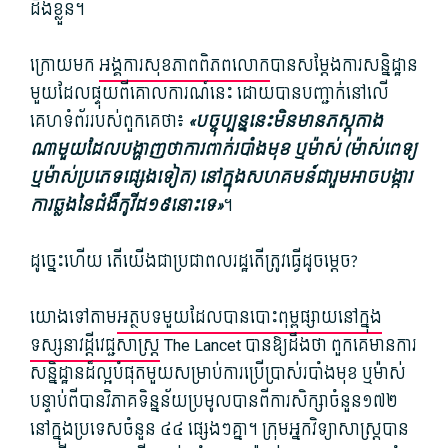
ដឹង​ខ្លួន។
ក្រោយមក
អង្គការ​សុខភាព​ពិភពលោក
​បាន​សម្ដែង​ការ​សន្និដ្ឋាន​
មួយ​ដែល​ផ្ទុយពី​គោលការណ៍​នេះ ដោយ​បាន​បញ្ជាក់​នៅ​លើ​
គេហទំព័រ​របស់​ពួកគេ​ថា៖
«បច្ចុប្បន្ន​នេះ​មិន​មាន​ភស្តុតាង​
ណាមួយ​ដែល​បង្ហាញថា​ការ​ពាក់​របាំងមុខ ឬ​ម៉ាស់ (ម៉ាស់​ពេទ្យ​
ឬ​ម៉ាស់​ប្រភេទ​ផ្សេងទៀត) នៅក្នុង​សហគមន៍​ជា​រួម​អាច​បង្ការ​
ការ​ឆ្លង​នៃ​ជំងឺ​កូវីដ​១៩​នោះ​ទេ»
។
ដូច្នេះហើយ តើ​យើង​ជា​ប្រជាពលរដ្ឋ​តើ​ត្រូវ​ធ្វើ​ដូចម្តេច?
យោងទៅតាម​
អត្ថបទ​មួយ​ដែល​បាន​បោះពុម្ព​ផ្សាយ​នៅក្នុង​
ទស្សនាវដ្ដី​វេជ្ជសាស្ត្រ
The Lancet បាន​ឱ្យ​ដឹង​ថា ពួកគេ​មាន​ការ​
សន្និដ្ឋាន​ដ៏​ល្អ​បំផុត​មួយ​សម្រាប់​ការប្រើប្រាស់​របាំងមុខ ឬ​ម៉ាស់
បន្ទាប់ពី​បាន​វិភាគ​ទិន្នន័យ​ប្រមូល​បាន​ពី​ការសិក្សា​ចំនួន​១៧២
នៅក្នុង​ប្រទេស​ចំនួន ៤៤ ផ្សេងៗ​គ្នា។ ក្រុម​អ្នក​វិទ្យាសាស្ត្រ​បាន​