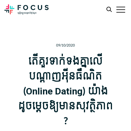
Skip
Skip
to
to
main
footer
09/10/2020
content
តើ​គួរ​ទាក់ទងគ្នា​លើ​
បណ្ដាញ​​អុីនធឺណិត
(Online Dating​) យ៉ាង
ដូច​ម្តេច​ឱ្យ​មាន​សុវត្ថិភាព​
?