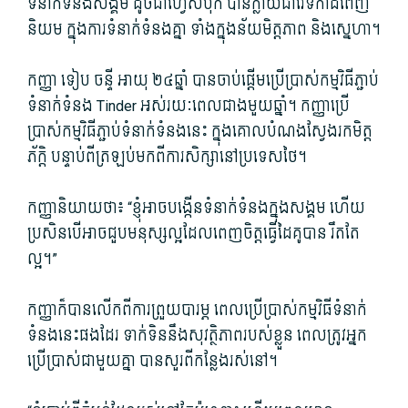
ទំនាក់ទំនង​សង្គម ដូចជា​ហ្វេសប៊ុក បាន​ក្លាយ​ជា​វេទិកា​ដ៏​ពេញ​
និយម ក្នុង​ការ​ទំនាក់ទំនង​គ្នា ទាំង​ក្នុង​ន័យ​មិត្តភាព និង​ស្នេហា។
កញ្ញា ទៀប ចន្ទី អាយុ ២៤ឆ្នាំ បាន​ចាប់ផ្តើម​ប្រើប្រាស់​កម្មវិធី​ភ្ជាប់​
ទំនាក់ទំនង Tinder អស់​រយៈពេល​ជាង​មួយ​ឆ្នាំ។ កញ្ញា​ប្រើ
ប្រាស់​កម្មវិធី​ភ្ជាប់​ទំនាក់ទំនង​នេះ ក្នុង​គោលបំណង​ស្វែងរក​មិត្ត
ភ័ក្តិ បន្ទាប់ពី​ត្រឡប់​មក​ពី​ការសិក្សា​នៅ​ប្រទេស​ថៃ។
កញ្ញា​និយាយ​ថា៖ “ខ្ញុំ​អាច​បង្កើន​ទំនាក់ទំនង​ក្នុង​សង្គម ហើយ​
ប្រសិនបើ​អាច​ជួប​មនុស្ស​ល្អ​ដែល​ពេញចិត្ត​ធ្វើ​ដៃគូ​បាន រឹតតែ​
ល្អ។”
កញ្ញា​ក៏បាន​លើក​ពី​ការ​ព្រួយបារម្ភ ពេល​ប្រើប្រាស់​កម្មវិធី​ទំនាក់
ទំនង​នេះ​ផង​ដែរ ទាក់ទិន​នឹង​សុវត្ថិភាព​របស់​ខ្លួន ពេល​ត្រូវ​អ្នក
ប្រើ​ប្រាស់​ជាមួយគ្នា បាន​សួរ​ពី​កន្លែង​រស់នៅ។