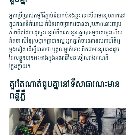
អ្នកប្រើ​ប្រាស់​កម្មវិធី​ភ្ជាប់​ទំនាក់ទំនង​ខ្លះ ទោះបីជា​មាន​រូបភាព​នៅ
ក្នុង​គណនី​ក៏ដោយ ក៏​មិន​អាច​ប្រាកដ​បាន​ថា រូបភាព​នោះ​ជា​រូប
ភាព​ពិត​ដែរ។ ដូច្នេះ​បន្ទាប់ពី​ការសន្ទនា​គ្នា​បាន​មួយសន្ទុះ​ហើយ​
គិត​ថា ស៊ី​ខ្សែ​សង្វាក់​គ្នា​បាន​ល្អ អ្នក​គួរ​ពិចារណា​ខល​តាម​វីឌីអូ​
ម្ដង​ទៀត ដើម្បី​ធានា​ថា បុគ្គល​ម្នាក់​នោះ ពិតជា​មាន​រូបរាង​ដូច
ដែល​ខ្លួន​បាន​អះអាង​ក្នុង​គណនី​មែន ចៀសវាង​គណនី​
ក្លែងក្លាយ។
គួរតែ​ណាត់​ជួប​គ្នា​នៅ​ទី​សាធារណៈមាន​
ពន្លឺ​ភ្លឺ