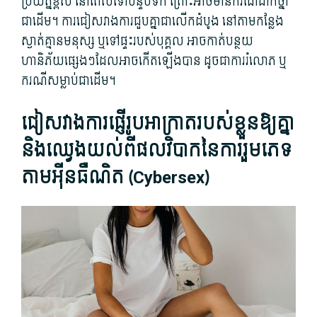
ប្រយ័ត្ន​ខ្ពស់ នៅ​ពេល​ទៅ​បន្ទប់ទឹក ព្រោះ​អាច​មាន​ករណី​ដាក់​ថ្នាំ​
ជាដើម។ ការ​ជៀស​វាង​ការ​ជួប​គ្នា​ជាលើកដំបូង នៅ​តាម​កន្លែង​
ស្ងាត់​គ្មាន​មនុស្ស ឬ​ទៅ​ផ្ទះ​របស់​បុគ្គល អាច​កាត់បន្ថយ​
ហានិភ័យ​ផ្សេងៗ​ដែល​អាច​កើតឡើង​បាន ដូចជា​ការរំលោភ ឬ​
ករណី​សម្លាប់​ជាដើម។
ជៀសវាង​ការ​ផ្ញើ​រូប​អាក្រាត​របស់​ខ្លួន​ឱ្យ​គ្នា
និង​ឈ្វេងយល់​ពី​ផលវិបាក​នៃ​ការ​រួមភេទ​
តាម​អុីនធឺណិត (Cybersex​)