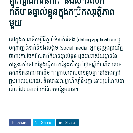
គួរ​រក្សា​ឯកជន​ភាព និង​ចែករំលែក​
ព័ត៌មាន​ផ្ទាល់ខ្លួន​ក្នុង​កម្រិត​សុវត្ថិភាព​
មួយ
នៅ​ក្នុង​គណនី​កម្មវិធី​ភ្ជាប់​ទំនាក់ទំនង (dating application​) ឬ​
បណ្ដាញ​ទំនាក់ទំនង​សង្គម (social media​) អ្នក​គួរ​ប្រុងប្រយ័ត្ន​
ចំពោះ​ការចែក​រំលែក​ព័ត៌មាន​ផ្ទាល់ខ្លួន ដូចជា​អាស័យដ្ឋាន​នៃ​
កន្លែង​រស់នៅ កន្លែង​ធ្វើការ កន្លែង​សិក្សា ថ្ងៃខែ​ឆ្នាំ​កំណើត លេខ​
គណនី​ធនាគារ ជាដើម ។ ក្រោយពេល​បាន​ជួប​គ្នា នៅ​ខាងក្រៅ​
ក្នុង​ពេល​មួយ​រយៈ និង​មាន​អារម្មណ៍​ស៊ាំ​នឹងគ្នា នោះ ប្រហែលជា​
ពេល​ដែល​អាច​ចែករំលែក​បន្ថែម​បាន។
Share
Share
Share