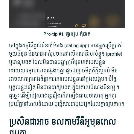
Pro-tip #1: គ្មានរូប កុំឆាត
នៅ​ក្នុង​កម្មវិធី​ភ្ជាប់​ទំនាក់ទំនង (dating app​) មាន​អ្នកប្រើ​ប្រាស់​
មួយ​ចំនួន មិនបាន​ដាក់​រូបថត​នៅ​លើ​គណនី​របស់​ខ្លួន (profile​)
ឬ​មាន​រូបថត ដែល​មិនបាន​បង្ហាញ​ពីមុខ​មាត់​របស់​ខ្លួន
ដោយសារ​មូល​ហេ​តុ​ផ្សេងៗ​គ្នា ដូចជា​ខ្លាច​មិត្តភ័ក្តិ​ស្គាល់ មិន​
អាច​លាតត្រដាង​និន្នាការ​ភេទ​របស់​ខ្លួន​នៅ​ក្នុង​សង្គម។ ប៉ុន្តែ​
បុគ្គល​ខ្លះ​ទៀត មិនបាន​ដាក់​រូបថត ក្នុង​គោលបំណង​មិនល្អ ។
ដូច្នេះ ដើម្បី​ជៀសវាង​នូវ​រឿង​កើតឡើង​ជាយថាហេតុ អ្នក​គួរ​
ប្រយ័ត្ន​នៅពេល​និយាយ ឬផ្ញើ​សារ​ជាមួយ​អ្នក​ដែល​គ្មាន​រូបភាព។
ប្រសិនជា​អាច ខល​តាម​វីឌីអូ​មុន​ពេល​
ជួប​គ្នា