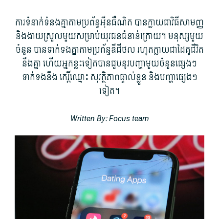
ការ​ទំនាក់ទំនង​គ្នា​តាម​ប្រព័ន្ធ​អុីន​ធឺ​ណិ​ត បាន​ក្លាយ​ជា​វិធី​សាមញ្ញ
និង​ងាយស្រួល​មួយ​សម្រាប់​យុវជន​ជំនាន់​ក្រោយ។ មនុស្ស​មួយ​
ចំនួន បាន​ទាក់ទងគ្នា​តាម​ប្រព័ន្ធ​ឌីជីថល រហូត​ក្លាយ​ជា​ដៃគូ​ជីវិត​
នឹងគ្នា ហើយ​អ្នកខ្លះ​ទៀត​បាន​ជួប​នូវ​បញ្ហា​មួយ​ចំ​នួន​ផ្សេងៗ​
ទាក់ទង​នឹង កេរ្តិ៍ឈ្មោះ សុវត្ថិភាព​ផ្ទាល់ខ្លួន និង​បញ្ហា​ផ្សេងៗ
ទៀត។
Written By: Focus team