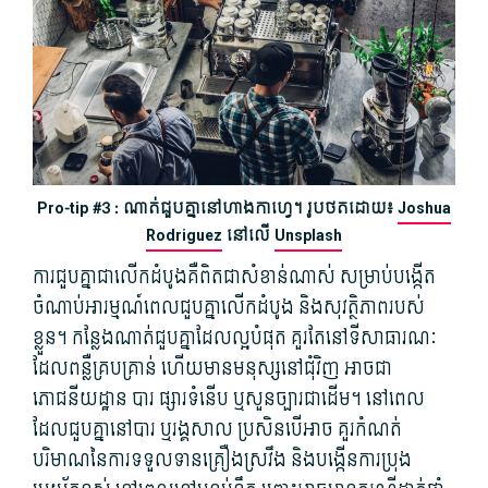
Pro-tip #3 : ណាត់ជួបគ្នានៅហាងកាហ្វេ។ រូបថតដោយ៖
Joshua
Rodriguez
នៅលើ
Unsplash
ការ​ជួប​គ្នា​ជាលើកដំបូង​គឺ​ពិតជា​សំខាន់​ណាស់ សម្រាប់​បង្កើត​
ចំណាប់​អារម្មណ៍​ពេល​ជួប​គ្នា​លើកដំបូង និង​សុវត្ថិភាព​របស់​
ខ្លួន។ កន្លែង​ណាត់​ជួប​គ្នា​ដែល​ល្អ​បំផុត គួរតែ​នៅ​ទី​សាធារណៈ
ដែល​ពន្លឺ​គ្រប​គ្រាន់ ហើយ​មាន​មនុស្ស​នៅ​ជុំវិញ អាច​ជា
ភោជនីយដ្ឋាន បារ ផ្សារ​ទំនើប ​ឬ​សួនច្បារ​ជាដើម។ នៅ​ពេល​
ដែល​ជួប​គ្នា​នៅ​បារ ឬ​រង្គសាល ប្រសិនបើ​អាច គួរ​កំណត់​
បរិមាណ​នៃ​ការ​ទទួលទាន​គ្រឿងស្រវឹង និង​បង្កើន​ការ​ប្រុង