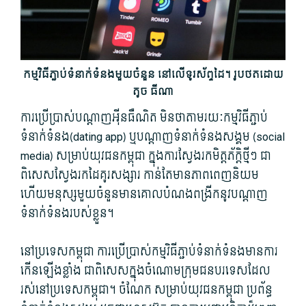
កម្មវិធី​ភ្ជាប់​ទំនាក់ទំនង​មួយ​ចំនួន​ នៅ​លើ​ទូរស័ព្ទ​ដៃ។ រូបថតដោយ
តូច ធីណា
ការប្រើប្រាស់​បណ្តាញ​អុីនធឺណិត មិនថា​តាមរយៈ​កម្មវិធី​ភ្ជាប់​
ទំនាក់ទំនង​(dating app​) ឬ​បណ្តាញ​ទំនាក់ទំនង​សង្គម (social
media​) សម្រាប់​យុវជន​កម្ពុជា ក្នុង​ការស្វែងរក​មិត្តភ័ក្ដិ​ថ្មីៗ​ ជា
ពិសេស​ស្វែងរក​ដៃ​គូរ​សង្សារ កាន់តែ​មាន​ភាព​ពេញ​និយម
ហើយ​មនុស្ស​មួយ​ចំនួន​មាន​គោលបំណង​ពង្រីក​នូវ​បណ្ដាញ​
ទំនាក់ទំនង​របស់​ខ្លួន។
នៅ​ប្រទេស​កម្ពុជា ការប្រើប្រាស់​កម្មវិធី​ភ្ជាប់​ទំនាក់ទំនង​មានការ​
កើនឡើង​ខ្លាំង ជាពិសេស​ក្នុងចំណោម​ក្រុម​ជនបរទេស​ដែល​
រស់នៅ​ប្រទេស​កម្ពុជា។ ចំណែក សម្រាប់​យុវជន​កម្ពុជា ប្រព័ន្ធ​