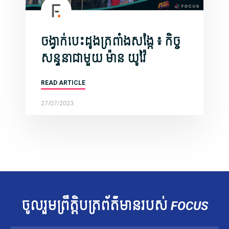
ចង្វាក់បេះដូងត្រពាំងសង្កែ ៖ កិច្ច
សន្ទនាជាមួយ ​ម៉ាន យូវ៉ៃ
READ ARTICLE
27/07/2023
ចូលរួម​ព្រឹត្តិបត្រ​ព័ត៌មាន​របស់​
FOCUS