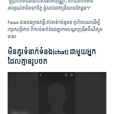
“ខ្ញុំ​ប្រាប់​ពី​តំបន់​ដែល​រស់នៅ​តែប៉ុណ្ណោះ ហើយ​ពេល​មាន​
អារម្មណ៍​ថា​មិន​ទុកចិត្ត ខ្ញុំ​ឈប់​ឆាត​ឬ​និយាយ​តែ​ម្តង។”
Focus បាន​ចងក្រង​គន្លឹះ​សំ​ខាន់​ៗចំនួន៥ គួរ​ពិចារណា​ដើម្បី​
រក្សា​សុវត្ថិភាព ពី​ការ​ទំនាក់ទំនង​គ្នា​តាម​បណ្តាញ​អុីនធឺណិត​រួម​
មាន៖
មិន​គួរ​ទំនាក់ទំនង​(chat​) ជាមួយ​អ្នក​
ដែល​គ្មាន​រូបថត