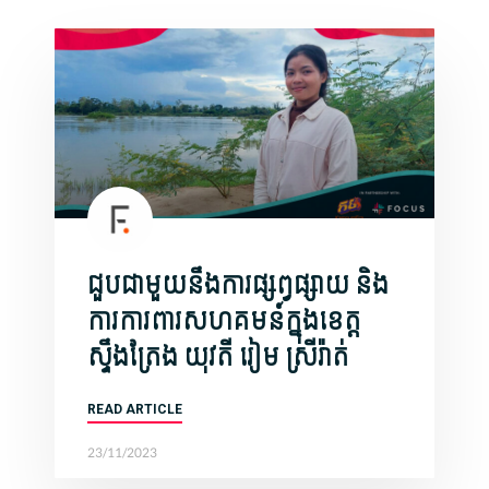
ជួបជាមួយនឹងការផ្សព្វផ្សាយ និង
ការការពារសហគមន៍ក្នុងខេត្ត
ស្ទឹងត្រែង យុវតី រៀម ស្រីរ៉ាត់
READ ARTICLE
23/11/2023