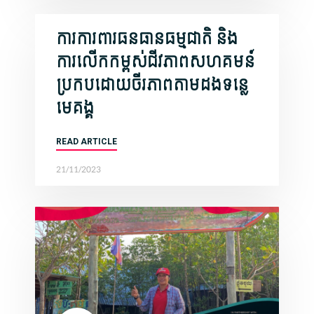
ការការពារធនធានធម្មជាតិ និង
ការលើកកម្ពស់ជីវភាពសហគមន៍
ប្រកបដោយចីរភាពតាមដងទន្លេ
មេគង្គ
READ ARTICLE
21/11/2023