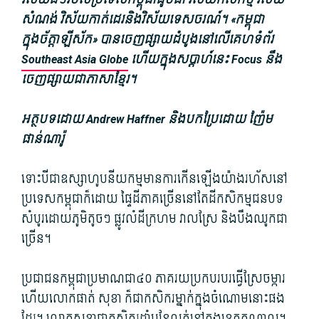
សំណង់ វិស័យកាត់ដេរនិងវិស័យទេសចរណ៍។ «កម្ពុជា
ក្នុងច័ត្តា​ឡី​ស័ក» បានចេញផ្សាយដំបូងនៅលើគេហទំព័រ
Southeast Asia Globe
ហើយក្នុងសប្តាហ៍នេះ Focus នឹង
ចេញផ្សាយជាភាសាខ្មែរ។
អត្ថបទដោយ Andrew Haffner និងបកប្រែដោយ ញ៉ែម
ផាន់ណារ៉ូ
ទោះបីជា​ឧស្សាហូបនីយកម្ម​មានការ​កើនឡើង​យ៉ាង​រហ័ស​នៅ​
ប្រទេស​កម្ពុជា​ក៏ដោយ ផ្ទៃដី​ភាគច្រើន​នៅតែ​ដី​កសិកម្ម​ជនបទ
សំបូរ​ដោយ​ភូ​មិតូ​ចៗ ផ្លូវលំ​ដីក្រហម វាលស្រែ និង​បឹង​ឈូក​ជា
ច្រើន។
ប្រជាជន​កម្ពុជា​ប្រមាណ​ជា៤០ ភាគរយ​ប្រកបរបរ​ធ្វើស្រែ​ចម្ការ
ហើយ​លោក​ផាត់ សុខា ក៏​ជា​កសិករ​ម្នាក់​ក្នុងចំណោម​នោះ​ផង​
ដែរ។ លោក​សុខា​ជា​កសិករ​ដាំ​បន្លែ​លក់​នៅក្នុង​ខេត្តកណ្តាល។