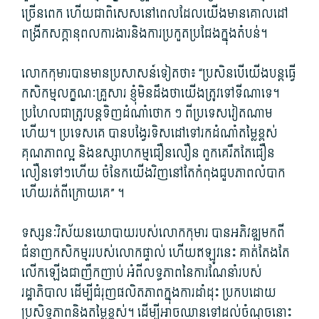
ច្រើនពេក ហើយ​ជាពិសេស​នៅពេល​ដែល​យើង​មាន​គោលដៅ​
ពង្រីក​សក្តា​នុ​ពលការ​ងារ​និង​ការប្រកួត​ប្រជែង​ក្នុង​តំបន់។
លោក​កុមារ​បាន​មានប្រសាសន៍​ទៀត​ថា៖ “ប្រសិនបើ​យើង​បន្ត​ធ្វើ​
កសិកម្ម​លក្ខណៈ​គ្រួសារ ខ្ញុំ​មិនដឹង​ថា​យើង​ត្រូវ​ទៅ​ទីណា​ទេ។
ប្រហែលជា​ត្រូវ​បន្ត​ទិញ​ដំណាំ​ថោក ៗ ពី​ប្រទេស​វៀតណាម​
ហើយ។ ប្រទេស​គេ បាន​បង្វែរ​ទិសដៅ​ទៅ​រក​ដំណាំ​តម្លៃ​ខ្ពស់
គុណភាព​ល្អ និង​ឧស្សាហកម្ម​ជឿនលឿន ពួក​គេ​រឹតតែ​ជឿន​
លឿន​ទៅៗ​ហើយ ចំនែក​យើង​វិញ​នៅតែ​កំពុង​ជួប​ភាព​លំបាក
ហើយ​រត់​ពីក្រោយ​គេ​” ។
ទស្សនៈ​វិស័យ​នយោបាយ​របស់​លោក​កុមារ បាន​អភិវឌ្ឍ​មក​ពី​
ជំនាញ​កសិកម្ម​ររបស់​លោក​ផ្ទាល់ ហើយ​ឥឡូវនេះ គាត់​តែងតែ​
លើកឡើង​ជា​ញឹកញាប់ អំពី​លទ្ធភាព​នៃ​ការណែនាំ​របស់​
រដ្ឋាភិបាល ដើម្បី​ជំរុញ​ផលិតភាព​ក្នុង​ការ​ដាំដុះ ប្រកបដោយ​
ប្រសិទ្ធភាព​និង​តម្លៃ​ខ្ពស់។ ដើម្បី​អាច​ឈាន​ទៅដល់​ចំណុច​នោះ