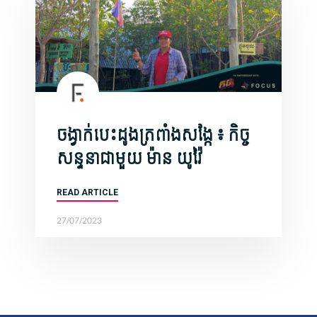
ចង្វាក់បេះដូងត្រពាំងសង្កែ ៖ កិច្ច
សន្ទនាជាមួយ ​ម៉ាន យូវ៉ៃ
READ ARTICLE
27/07/2023