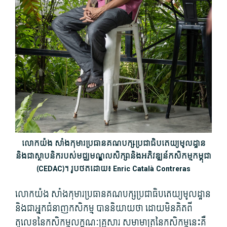
លោក​យ៉ង សាំង​កុមារ​ប្រធាន​គណបក្ស​ប្រជាធិបតេយ្យ​មូលដ្ឋាន
និង​ជាស្ថាបនិករបស់មជ្ឈមណ្ឌលសិក្សានិងអភិវឌ្ឍន៍កសិកម្មកម្ពុជា
(CEDAC)។ រូបថតដោយ៖ Enric Català Contreras
លោក​យ៉ង សាំង​កុមារ​ប្រធាន​គណបក្ស​ប្រជាធិបតេយ្យ​មូលដ្ឋាន
និង​ជា​អ្នកជំនាញ​កសិកម្ម បាន​និយាយ​ថា ដោយ​មិន​គិត​ពី​
តួលេខ​នៃ​កសិកម្ម​លក្ខណៈ​គ្រួសារ សមាមាត្រ​នៃ​កសិកម្ម​នេះ​គឺ​