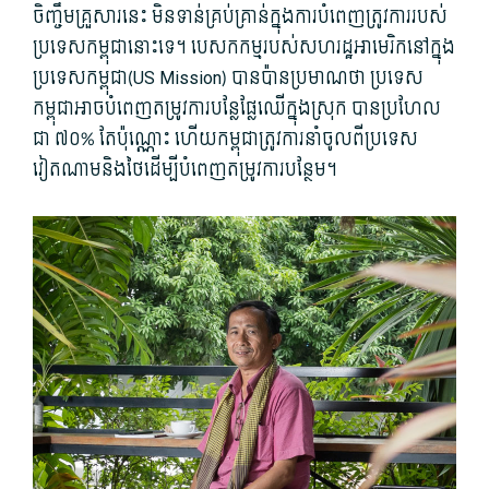
ចិញ្ចឹម​គ្រួសារ​នេះ មិនទាន់​គ្រប់គ្រាន់​ក្នុង​ការ​បំពេញ​ត្រូវការ​របស់​
ប្រទេស​កម្ពុជា​នោះ​ទេ។ បេសកកម្ម​របស់​សហរដ្ឋអាមេរិក​នៅក្នុង​
ប្រទេស​កម្ពុជា​(US Mission​) បាន​ប៉ាន​ប្រមាណ​ថា ប្រទេស​
កម្ពុជា​អាច​បំពេញ​តម្រូវការ​បន្លែ​ផ្លែឈើ​ក្នុង​ស្រុក បាន​ប្រហែល
ជា ៧០​% តែប៉ុណ្ណោះ ហើយ​កម្ពុជា​ត្រូវការ​នាំចូល​ពី​ប្រទេស​
វៀតណាម​និង​ថៃ​ដើម្បី​បំពេញ​តម្រូវការ​បន្ថែម។