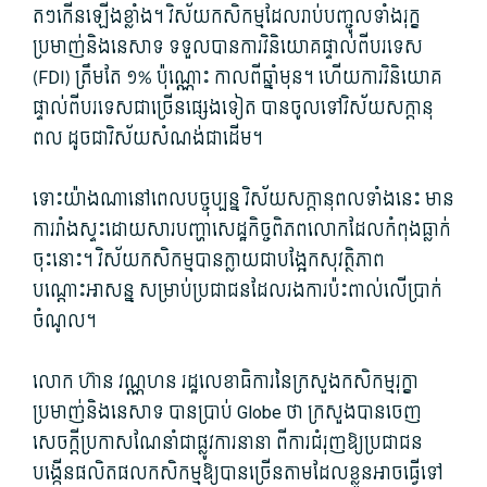
តៗ​កើនឡើង​ខ្លាំង។ វិស័យ​កសិកម្ម​ដែល​រាប់បញ្ចូល​ទាំង​រុក្ខ​
ប្រមាញ់​និង​នេសាទ ទទួល​បានការ​វិនិយោគ​ផ្ទាល់​ពី​បរទេស
(FDI​) ត្រឹមតែ ១% ប៉ុណ្ណោះ កាលពី​ឆ្នាំមុន។ ហើយ​ការ​វិនិយោគ​
ផ្ទាល់​ពី​បរទេស​ជាច្រើន​ផ្សេងទៀត បាន​ចូល​ទៅ​វិ​ស័យ​សក្តា​នុ​
ពល ដូចជា​វិស័យ​សំណង់​ជាដើម។
ទោះ​យ៉ាងណា​នៅពេល​បច្ចុប្បន្ន វិ​ស័យ​សក្តានុពល​ទាំងនេះ មាន
ការ​រាំងស្ទះ​ដោយសារ​បញ្ហា​សេដ្ឋកិច្ច​ពិភពលោក​ដែល​កំពុង​ធ្លាក់
ចុះ​នោះ។ វិស័យ​កសិកម្ម​បាន​ក្លាយជា​បង្អែក​សុវត្ថិភាព​
បណ្ដោះអាសន្ន សម្រាប់​ប្រជាជន​ដែល​រង​ការ​ប៉ះពាល់​លើ​ប្រាក់
ចំណូល។
លោក ហ៊ាន វណ្ណ​ហន រដ្ឋលេខាធិការ​នៃ​ក្រសួង​កសិកម្ម​រុក្ខា
ប្រមាញ់​និង​នេសាទ បាន​ប្រាប់ Globe ថា ក្រសួង​បាន​ចេញ​
សេចក្តី​ប្រកាស​ណែនាំ​ជា​ផ្លូវការ​នានា ពី​ការជំរុញ​ឱ្យ​ប្រជាជន​
បង្កើនផលិតផល​កសិកម្ម​ឱ្យ​បាន​ច្រើន​តាមដែល​ខ្លួន​អាច​ធ្វើ​ទៅ​