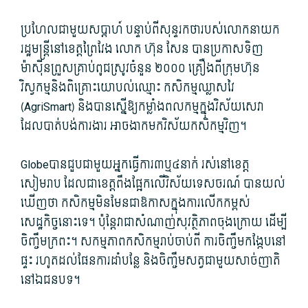
ប្រហែលជា​មួយ​សប្តាហ៍ បន្ទាប់ពី​សុន្ទរកថា​របស់​លោកនាយក​
រដ្ឋមន្ត្រី​នៅ​ខេត្តព្រៃវែង លោក ហ៊ុន សែន បាន​ប្រកាស​ទិញ​
ម៉ាស៊ីន​ព្រួស​គ្រាប់ពូជ​ស្រូវ​ចំនួន ២០០០ គ្រឿង​ពី​ក្រុមហ៊ុន​
វិស្វកម្ម​និង​ពិគ្រោះ​យោបល់​ឈ្មោះ កសិកម្ម​ឈ្លាសវៃ
(AgriSmart​) និង​បាន​ស្នើ​ឱ្យ​កម្លាំង​ពលកម្ម​ក្នុង​វិស័យ​សេវា
ដែល​បាត់បង់​ការងារ អាច​ងាក​មក​វិស័យ​កសិកម្ម​វិញ។
Globeបាន​ជួប​ជាមួយ​អ្នកធ្វើការ៣ឬ៤នាក់ រស់នៅ​ខេត្ត
សៀមរាប ដែល​ជា​ខេត្ត​ពឹងផ្អែក​លើ​វិស័យ​ទេសចរណ៍ បាន​យល់
ឃើញ​ថា កសិកម្ម​មិនមែន​ជា​ឱកាស​ក្នុង​ការ​លើកកម្ពស់​
សេដ្ឋកិច្ច​នោះ​ទេ។ ប៉ុន្តែ​វា​ជា​សំណាញ់​សុវត្ថិភាព​ចុងក្រោយ ដើម្បី​
ចិញ្ចឹម​ក្រពះ។ សកម្មភាព​កសិកម្ម​រាប់​ចាប់ពី ការ​ចិញ្ចឹម​កង្កែប​នៅ
ផ្ទះ រហូតដល់​ផែនការ​ដាំ​បន្លែ និង​ចិញ្ចឹមសត្វ​ជាមួយ​សាច់ញាតិ​
នៅ​ឯជនបទ។