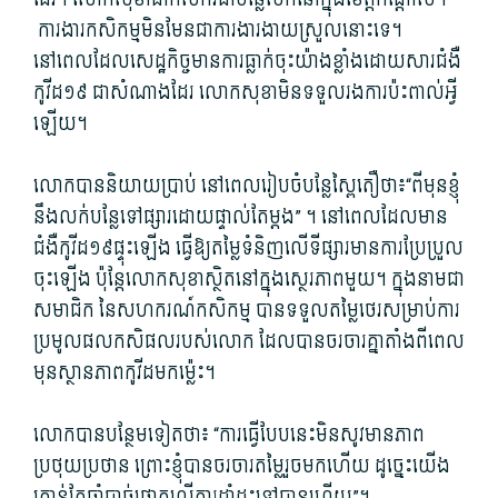
ការងារ​កសិកម្ម​មិនមែន​ជា​ការងារ​ងាយស្រួល​នោះ​ទេ។
នៅពេល​ដែល​សេដ្ឋកិច្ច​មានការ​ធ្លាក់ចុះ​យ៉ាង​ខ្លាំង​ដោយសារ​ជំងឺ​
កូ​វីដ១៩ ជា​សំណាង​ដែរ លោក​សុខា​មិន​ទទួលរង​ការ​ប៉ះពាល់​អ្វី​
ឡើយ។
លោក​បាន​និយាយប្រាប់ នៅពេល​រៀបចំ​បន្លែ​ស្ពៃ​តឿ​ថា៖“ពីមុន​ខ្ញុំ​
នឹង​លក់​បន្លែ​ទៅ​ផ្សារ​ដោយ​ផ្ទាល់​តែម្តង​” ។ នៅពេល​ដែល​មាន​
ជំងឺ​កូ​វីដ១៩ផ្ទុះឡើង ធ្វើ​ឱ្យ​តម្លៃ​ទំនិញ​លើ​ទីផ្សារ​មានការ​ប្រែប្រួល​
ចុះឡើង ប៉ុន្តែ​លោក​សុខា​ស្ថិតនៅ​ក្នុង​ស្ថេរ​ភាព​មួយ។ ក្នុងនាម​ជា
សមាជិក នៃ​សហករណ៍​កសិកម្ម បាន​ទទួល​តម្លៃ​ថេរ​សម្រាប់​ការ​
ប្រមូល​ផល​កសិផល​របស់​លោក ដែល​បាន​ចរ​ចារ​គ្នា​តាំងពី​ពេល
មុន​ស្ថានភាព​កូ​វី​ដម​កម្ល៉េះ។
លោក​បាន​បន្ថែម​ទៀត​ថា៖ “ការ​ធ្វើបែប​នេះ​មិនសូវ​មាន​ភាព​
ប្រថុយប្រថាន ព្រោះ​ខ្ញុំ​បាន​ចរ​ចារ​តម្លៃ​រួចមក​ហើយ ដូច្នេះ​យើង​
គ្រាន់តែ​ចាំបាច់​ផ្តោត​លើ​ការ​ដាំដុះ​ទៅ​បាន​ហើយ​”។