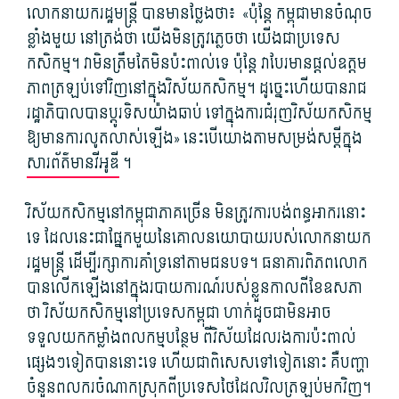
លោកនាយក​រដ្ឋមន្ត្រី បាន​មាន​ថ្លែង​ថា៖ «ប៉ុន្តែ កម្ពុជា​មាន​ចំណុច
ខ្លាំង​មួយ នៅត្រង់​ថា យើង​មិន​ត្រូវ​ភ្លេច​ថា យើង​ជា​ប្រទេស​
កសិកម្ម។ វា​មិន​ត្រឹមតែ​មិន​ប៉ះពាល់​ទេ ប៉ុន្តែ វា​បែរ​មាន​ផ្តល់​ឧត្ដម
ភាព​ត្រឡប់ទៅវិញ​នៅក្នុង​វិស័យ​កសិកម្ម។ ដូច្នេះហើយ​បាន​រាជ
រដ្ឋាភិបាល​បាន​ប្តូរ​ទិស​យ៉ាង​ឆាប់ ទៅ​ក្នុង​ការជំរុញ​វិស័យ​កសិកម្ម
ឱ្យ​មានការ​លូតលាស់​ឡើង» នេះ​បើ​យោង​តាម​សម្រង់​សម្តី​ក្នុង​
សារព័ត៌មាន​វី​អូ​ឌី
។
វិស័យ​កសិកម្ម​នៅ​កម្ពុជា​ភាគច្រើន មិន​ត្រូវការ​បង់ពន្ធ​អាករ​នោះ​
ទេ ដែល​នេះ​ជាផ្នែក​មួយ​នៃ​គោលនយោបាយ​របស់​លោកនាយក​
រដ្ឋមន្ត្រី ដើម្បី​រក្សា​ការ​គាំទ្រ​នៅ​តាម​ជនបទ។ ធនាគារពិភពលោក​
បាន​លើកឡើង​នៅក្នុង​របាយការណ៍​របស់​ខ្លួន​កាលពី​ខែឧសភា​
ថា វិស័យ​កសិកម្ម​នៅ​ប្រទេស​កម្ពុជា ហាក់ដូចជា​មិន​អាច​
ទទួលយក​កម្លាំង​ពលកម្ម​បន្ថែម ពី​វិស័យ​ដែល​រង​ការ​ប៉ះ​ពាល់​
ផ្សេង​ៗទៀត​បាន​នោះ​ទេ ហើយ​ជាពិសេស​ទៅទៀត​នោះ គឺ​បញ្ហា​
ចំនួន​ពលករ​ចំណាកស្រុក​ពី​ប្រទេស​ថៃ​ដែល​វិលត្រឡប់​មកវិញ។