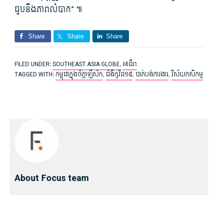
ជួបនឹង​ភាព​លំបាក​” ៕
Share
Share
Share
FILED UNDER:
SOUTHEAST ASIA GLOBE
,
អាជីព
TAGGED WITH:
កម្ពុជាក្នុងច័ត្តា​ឡី​ស័ក
,
ជំងឺ​កូវីដ​១៩
,
បាត់បង់​ការងារ
,
វិស័យកសិកម្ម
About Focus team