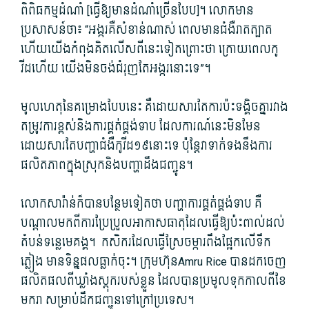
ពិពិធ​កម្ម​ដំណាំ [ធ្វើ​ឱ្យ​មាន​ដំណាំ​ច្រើនបែប​]។ លោក​មាន
ប្រសាសន៍​ថា៖ “អង្ករ​គឺ​សំខាន់ណាស់ ពេល​មាន​ជំងឺរាតត្បាត
ហើយ​យើង​កំពុង​គិត​លើស​ពីនេះ​ទៀត​ព្រោះថា ក្រោយពេល​កូ​
វីដ​ហើយ យើង​មិន​ចង់​ជំរុញ​តែ​អង្ករ​នោះ​ទេ​”។
មូលហេតុ​នៃ​គម្រោង​បែបនេះ គឺ​ដោយសារតែ​ការ​ប៉ះទង្គិច​គ្នា​រវាង
តម្រូវការ​ខ្ពស់​និង​ការ​ផ្គត់ផ្គង់​ទាប ដែល​ការណ៍​នេះ​មិនមែន​
ដោយសារតែ​បញ្ហា​ជំងឺ​កូ​វីដ១៩នោះ​ទេ ប៉ុន្តែ​វា​ទាក់ទង​នឹង​ការ
ផលិត​ភាព​ក្នុង​ស្រុក​និង​បញ្ហា​ដឹង​ជញ្ជូន។
លោក​សារ៉ា​ន់​ក៏បាន​បន្ថែម​ទៀត​ថា បញ្ហា​ការ​ផ្គត់ផ្គង់​ទាប គឺ​
បណ្តាល​មក​ពី​ការប្រែប្រួល​អាកាសធាតុ​ដែល​ធ្វើ​ឱ្យ​ប៉ះពាល់​ដល់​
តំបន់​ទន្លេមេគង្គ។ កសិករ​ដែល​ធ្វើស្រែ​ចម្ការ​ពឹងផ្អែក​លើទឹក​
ភ្លៀង មាន​ទិន្នផល​ធ្លាក់ចុះ។ ក្រុមហ៊ុនAmru Rice បាន​ដកចេញ​
ផលិតផល​ពី​ឃ្លាំង​ស្តុក​របស់​ខ្លួន ដែល​បាន​ប្រមូល​ទុក​កាលពី​ខែ
មករា សម្រាប់​ដឹកជញ្ជូន​ទៅក្រៅ​ប្រទេស។