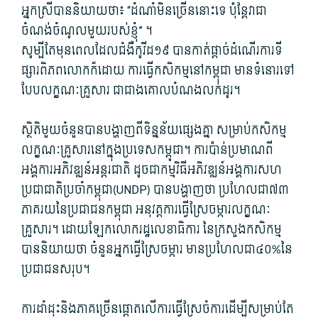
អ្នកស្រី​បាន​និយាយ​ថា៖ “ដំណាំ​មិន​ច្រើន​នោះ​ទេ ប៉ុន្តែ​វា​ជា​
ចំណង់​ចំណូល​មួយ​របស់ខ្ញុំ​” ។
សូម្បីតែ​មុន​ពេល​ដែល​ជំងឺ​កូ​វីដ១៩ បាន​កាត់​ផ្តាច់​ដំណើរការ​ទី
ផ្សារ​ពិភពលោក​ក៏ដោយ ការ​ធ្វើ​កសិកម្ម​នៅ​កម្ពុជា មាន​ទំនោរ​ទៅ​
បែប​លក្ខណៈ​គ្រួសារ ជាជាង​គោលបំណង​លក់ដូរ។
ស្ថិតិ​មួយចំនួន​បាន​បង្ហាញ​ពី​ទិន្នន័យ​ផ្សេងគ្នា សម្រាប់​កសិកម្ម​
លក្ខណៈ​គ្រួសារ​នៅក្នុង​ប្រទេស​កម្ពូ​ជា។ ការ​ប៉ាន់ប្រមាណ​ពី​
អង្គការ​អភិវឌ្ឍន៍​អន្តរជាតិ ដូចជា​កម្មវិធី​អភិវឌ្ឍន៍​អង្គការសហ
ប្រជាជាតិ​ប្រចាំ​កម្ពុជា​(UNDP​) បាន​បង្ហាញថា ប្រហែលជា៧៣
ភាគរយ​នៃ​ប្រជាជន​កម្ពុជា អនុវត្ត​ការ​ធ្វើស្រែ​ចម្ការ​លក្ខណៈ​
គ្រួសារ។ ដោយឡែក​លោក​រដ្ឋលេខាធិការ នៃ​ក្រសួង​កសិកម្ម
បាន​និយាយ​ថា ចំនួន​អ្នកធ្វើ​ស្រែ​ចម្ការ មាន​ប្រហែលជា៤០​%នៃ​
ប្រជាជន​សរុប។
ការ​ដាំដុះ​និង​ភាគច្រើន​ផ្តោត​លើ​ការ​ធ្វើស្រែ​ចំការ​ដើម្បី​សម្រាប់​តែ​