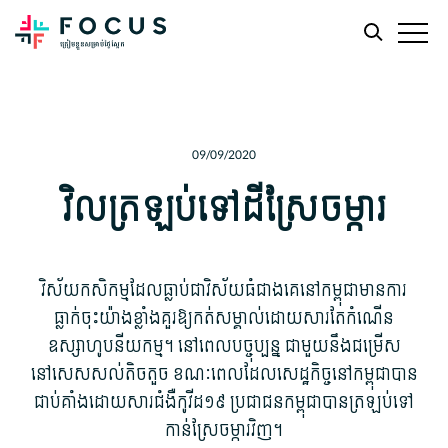
Skip
Skip
to
to
main
footer
09/09/2020
content
វិលត្រឡប់ទៅដីស្រែចម្ការ
វិស័យកសិកម្មដែលធ្លាប់ជាវិស័យធំជាងគេនៅកម្ពុជាមានការ
ធ្លាក់ចុះយ៉ាងខ្លាំងគួរឱ្យកត់សម្គាល់ដោយសារតែកំណើន
ឧស្សាហូបនីយកម្ម។ នៅពេលបច្ចុប្បន្ន ជាមួយនឹងជម្រើស
នៅសេសសល់តិចតួច ខណៈពេលដែលសេដ្ឋកិច្ចនៅកម្ពុជាបាន
ជាប់គាំងដោយសារជំងឺកូវីដ១៩ ប្រជាជនកម្ពុជាបានត្រឡប់ទៅ
កាន់ស្រែចម្ការវិញ។