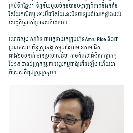
គ្រប់​ទីកន្លែង។ ទិន្នន័យ​មួយចំនួន​បាន​បង្ហាញ​ពី​ភាព​នឹងនរ​នៃ​
វិស័យ​កសិកម្ម ទោះបីជា​វិស័យ​នេះ​មិនបាន​រួមចំណែក​ខ្លាំង​ដល់​
សេដ្ឋកិច្ច​របស់​ប្រទេស​ក៏ដោយ។
លោក​សុង សារ៉ា​ន់ ជា​អគ្គនាយក​ក្រុមហ៊ុនAmru Rice និង​ជា​
ប្រធាន​សហព័ន្ធ​ស្រូវ​អង្ករ​កម្ពុជា​ដែល​មាន​សមាជិក​
ជាង២០០នាក់ មានប្រសាសន៍​ថា តាមពិត​ទៅ​ជំងឺរាតត្បាត​កូ​
វីដ១៩ បាន​ជំរុញ​តម្រូវការ​អង្ករ​កម្ពុជា​ឱ្យ​កើនឡើង ហើយ​ជា
ពិសេស​គឺ​ពូជស្រូវ​ក្រអូប។