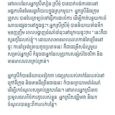
នៅពេល​ដែល​អ្នកស្រី​សៀន ស្រីមុំ បាន​បាត់បង់​ការងារ​នៅ​
អង្គការ​មិនមែន​រដ្ឋាភិបាល​ក្នុង​ស្រុក​មួយ។ អ្នកស្រី​និង​ក្រុម​
គ្រួសារ បាន​បែរ​ត្រឡប់ទៅ​ធ្វើការងារ​ចំការ ដើម្បី​កាត់បន្ថយ​ការ​ចំ​
ណាយ​ផ្សេង​ៗនៅក្នុង​ផ្ទះ។ អ្នកស្រី​ស្រីមុំ បាន​និយាយ​ទាំង​ទឹក
មុខ​ញញឹម ពេល​បង្ហាញ​ដំណាំ​ដាំដុះ​នៅ​ក្រោយផ្ទះ​ថា៖ “ នេះ​គឺជា​
សួន​កូ​វី​ដរ​បស់​ខ្ញុំ​”។ ដោយសារ​មាន​ពេលវេលា​កាន់តែ​ច្រើន​នៅ
ផ្ទះ ការ​ដាំ​ទ្រង់ទ្រាយ​តូច​ប្រភេទ​នេះ គឺជា​ជម្រើស​ដ៏​ល្អ​មួយ​
សម្រាប់​អ្នកស្រី ក៏ដូចជា​អ្នក​ដែល​ត្រូវការ​សន្សំសំចៃ​ថវិកា និង​
មាន​ពេលវេលា​គ្រប់គ្រាន់។
អ្នកស្រី​ក៏បាន​និយាយ​ទៀត​ថា បងប្រុស​របស់​គាត់​ដែល​រស់នៅ​
ក្រៅ​ទីក្រុង និង​មាន​ដី​ច្រើនជាង​នេះ ក៏បាន​ព្យាយាម​ដាំដំណាំ​
ដើម្បី​រកចំណូល​សម្រាប់​គ្រួសារ​ដែរ។ នៅពេល​អ្នកស្រី​អាច​
ប្រមូល​ផល​ពី​ចំការ​តូច​របស់​ខ្លួន​ អ្នកស្រី​សង្ឃឹមថា នឹង​រក
ចំណូល​បាន​ខ្លះ​ពី​ការ​លក់​បន្លែ។