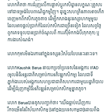
លោក​គិតថា ការជំរុញ​លើ​ការ​ផ្លាស់​ប្តូរ​កសិដ្ឋាន​លក្ខណៈ​គ្រួសារ
ទៅជា​ទម្រង់​បែប​ពាណិជ្ជកម្ម​វិញ។ ដូច្នេះ​សហគ្រិនភាព​អាច​កើត
ចេញមកពី​កសិករ​តូចតាច ដើម្បី​កសាង​នូវ​ឧស្សាហ​កម្ម​មួួយ​
ដែល​អាច​ផ្តល់​ប្រាក់​កំរៃ​ដល់​កសិករ​ជាច្រើន​ទៀត ដែល​សព្វថ្ងៃ​
ពួក​គេ​ទទួល​បាន​ប្រាក់ចំណូល​ពី ការ​រត់​រ៉ឺម៉ក​កង់​បី​(តុក​តុក​) ឬ
ការងារ​សំណង់។
លោក​កុមារ​មិន​ឯកោ​នៅក្នុង​ទស្សន:វិស័យ​បែបនេះ​នោះ​ទេ។
លោកKaushik Barua នាយក​ប្រចាំ​ប្រទេស​នៃ​អង្គការ IFAD
(មូលនិធិ​អន្តរជាតិ​សម្រាប់​ការ​អភិវឌ្ឍ​កសិកម្ម​) ដែល​ជាទី​
ភ្នាក់ងារ​របស់​អង្គការសហប្រជាជាតិ​សហការ​ជាមួយ​រដ្ឋាភិបាល
ដើម្បី​ជំរុញ​កម្មវិធី​អភិវឌ្ឍន៍​សម្រាប់​កសិកម្ម​ខ្នាត​តូច។
លោក Baruaបាន​គូសបញ្ជាក់​ថា៖ “យើង​ឆ្លា​ប់​ឃើញ​ការ​
រីកចម្រើន​នៃ​វិស័យ​កសិកម្ម [នៅក្នុង​ប្រទេស​កម្ពុជា​]ដោយ​ពឹង