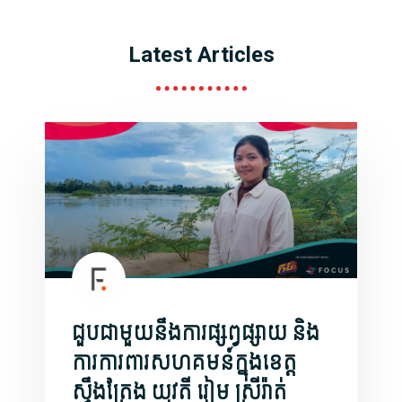
Latest Articles
ជួបជាមួយនឹងការផ្សព្វផ្សាយ និង
ការការពារសហគមន៍ក្នុងខេត្ត
ស្ទឹងត្រែង យុវតី រៀម ស្រីរ៉ាត់