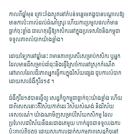
កាលពី​ឆ្នាំមុន គ្រោះ​រាំងស្ងួត​នៅ​តំបន់​ទន្លេមេគង្គ​បាន​បណ្តាល​ឱ្យ​
មានការ​ប៉ះពាល់​ដល់​ដំណាំស្រូវ ហើយ​ការ​ប្រមូល​ផល​ក៏​មាន​
ធ្លាក់ចុះ​ខ្លាំង ជាហេតុ​ធ្វើ​ឱ្យ​កសិករ​នៅក្នុង​ប្រទេស​ថៃ​និង​កម្ពុជា
ទទួល​ភាព​លំបាក​យ៉ាង​ខ្លាំង។
ដោយឡែក​នៅ​ឆ្នាំនេះ វា​មាន​ភាព​ប្រសើរ​សម្រាប់​កសិករ ឬអ្នក​
ដែល​មាន​ដី​សម្រាប់​ដាំដុះ​និង​ធ្វើស្រែ​ចំការ​នៅ​ស្រុកកំណើត
នៅពេល​ដែល​ជីវភាព​អ្នកធ្វើការ​ក្នុង​វិស័យ​ផ្សេង ជួប​ការ​លំបាក​
ដោយសារ​ជំងឺ​កូ​វីដ១៩ ។
ជំងឺ​កូ​វីដ១៩បាន​ធ្វើឲ្យ សេដ្ឋកិច្ច​កម្ពុជា​ធ្លាក់ចុះ​យ៉ាង​ខ្លាំង ហើយ​
ជាពិសេស​នោះ​គឺ​វិស័យ​កាត់ដេរ វិស័យ​សំណង់ និង​វិស័យ​
ទេសចរណ៍។ យ៉ាងណាមិញ​សម្រាប់​វិស័យ​កសិកម្ម ដែល​
ប្រហែលជា​វិស័យ​នឹងនរ​ជាងគេ​មួយ ហាក់ដូចជា​ទទួលរង​ការ​
ប៉ះពាល់​តិចតួច ដោយសារ​ការ​បង្អាក់​សកម្មភាព​សេដ្ឋកិច្ច​នៅ​