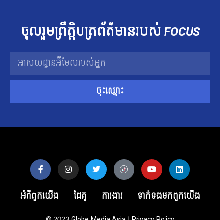
ចូលរួម​ព្រឹត្តិបត្រ​ព័ត៌មាន​របស់​
FOCUS
ចុះឈ្មោះ
អំពីពួកយើង
ដៃគូ
ការងារ
ទាក់ទង​មក​ពួក​យើង
© 2023
Globe Media Asia
|
Privacy Policy