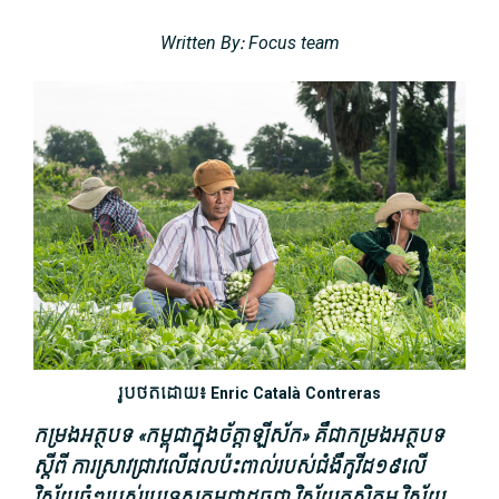
Written By: Focus team
រូបថតដោយ៖ Enric Català Contreras
កម្រងអត្ថបទ «កម្ពុជាក្នុងច័ត្តា​ឡី​ស័ក» គឺជាកម្រងអត្ថបទ
ស្តីពី ការស្រាវជ្រាវលើផលប៉ះពាល់របស់ជំងឺកូវីដ១៩លើ
វិស័យធំៗរបស់ប្រទេសកម្ពុជាដូចជា វិស័យកសិកម្ម វិស័យ