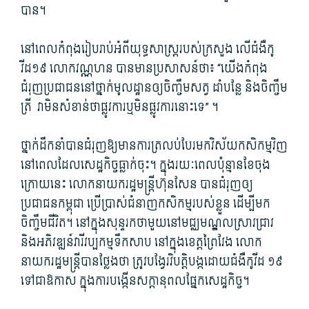
បាន។
នៅពេល​កំពុង​រៀបរាប់​អំពី​យុទ្ធសាស្ត្រ​របស់ក្រ​សួង លើ​ជំងឺ​កូ​
វីដ១៩ លោក​វណ្ណ​ហន បាន​មានប្រសាសន៍​ថា៖ “យើង​កំពុង​
ជំរុញ​ប្រជាជន​នៅ​ថ្នាក់​មូលដ្ឋាន​ឲ្យ​ចិញ្ចឹមសត្វ ដាំ​បន្លែ និង​ចិញ្ចឹម​
ត្រី​ វា​មិន​សំខាន់​ថា​ផ្លូវការ​ឬមិន​ផ្លូវការ​នោះ​ទេ​” ។
ថ្នាក់ដឹកនាំ​បាន​ជំរុញ​ឱ្យ​មានការ​ត្រលប់​បែរមក​វិស័យ​កសិកម្ម​វិញ
នៅពេល​ដែល​សេដ្ឋកិច្ច​ធ្លាក់ចុះ។ ក្នុងរយៈពេល​ប៉ុន្មាន​ខែ​ចុង
ក្រោយ​នេះ លោកនាយក​រដ្ឋមន្រ្តី​ហ៊ុន​សែន បាន​ជំរុញ​ឲ្យ​
ប្រជាជន​កម្ពុជា ប្រើប្រាស់​ជំនាញ​កសិកម្ម​របស់​ខ្លួន ដើម្បី​មក​
ចិញ្ចឹមជីវិត។ នៅក្នុង​សុន្ទរកថា​មួយ​នៅ​មជ្ឈមណ្ឌល​ស្រាវជ្រាវ
និង​អភិវឌ្ឍន៍​វារីវប្បកម្ម​ទឹកសាប នៅក្នុង​ខេត្តព្រៃវែង លោក
នាយក​រដ្ឋមន្រ្តី​បាន​ថ្លែង​ថា ត្រូវ​បង្វែរ​វិបត្តិ​បង្ក​ដោយ​ជំងឺ​កូ​វីដ ១៩
ទៅជា​ឱកាស ក្នុង​ការ​បង្កើន​សក្តា​នុ​ពល​ផ្នែក​សេដ្ឋកិច្ច។