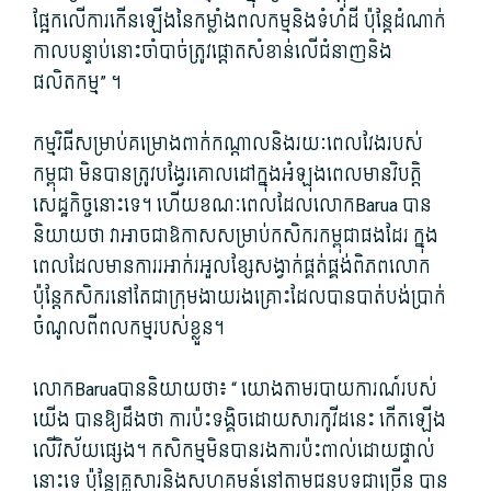
ផ្អែក​លើ​ការ​កើនឡើង​នៃ​កម្លាំង​ពលកម្ម​និង​ទំហំដី ប៉ុន្តែ​ដំណាក់
កាល​បន្ទាប់​នោះ​ចាំបាច់​ត្រូវ​ផ្តោត​សំខាន់​លើ​ជំនាញ​និង​
ផលិតកម្ម​” ។
កម្មវិធី​សម្រាប់​គម្រោង​ពាក់កណ្តាល​និង​រយៈពេល​វែង​របស់​
កម្ពុជា មិនបាន​ត្រូវ​បង្វែរ​គោលដៅ​ក្នុងអំឡុងពេល​មាន​វិបត្តិ
សេដ្ឋកិច្ច​នោះ​ទេ។ ហើយ​ខណៈ​ពេល​ដែល​លោកBarua បាន​
និយាយ​ថា វា​អាច​ជា​ឱកាស​សម្រាប់​កសិករ​កម្ពុជា​ផង​ដែរ ក្នុង​
ពេល​ដែល​មានការ​រអាក់រអួល​ខ្សែ​សង្វាក់​ផ្គត់ផ្គង់​ពិភពលោក
ប៉ុន្តែ​កសិករ​នៅតែ​ជា​ក្រុម​ងាយ​រងគ្រោះ​ដែល​បាន​បាត់បង់​ប្រាក់
ចំណូល​ពី​ពលកម្ម​របស់​ខ្លួន។
លោកBaruaបាន​និយាយ​ថា៖ “ យោង​តាម​របាយការណ៍​របស់​
យើង បានឱ្យ​ដឹង​ថា ការ​ប៉ះទង្គិច​ដោយសារ​កូ​វី​ដនេះ កើតឡើង​
លើ​វិស័យ​ផ្សេង។ កសិកម្ម​មិនបាន​រង​ការ​ប៉ះពាល់​ដោយ​ផ្ទាល់​
នោះ​ទេ ប៉ុន្តែ​គ្រួសារ​និង​សហគមន៍​នៅ​តាម​ជនបទ​ជាច្រើន បាន​