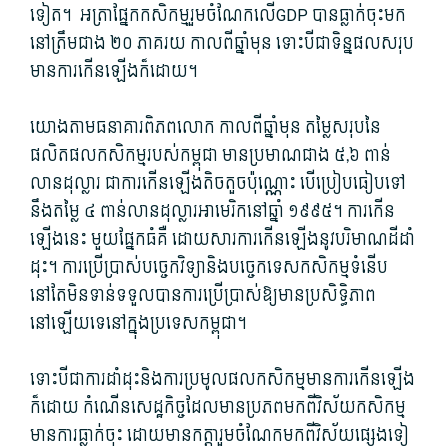
ទៀត។ អត្រា​ផ្នែក​កសិកម្ម​រួមចំណែក​លើGDP បាន​ធ្លាក់ចុះ​មក​
នៅ​ត្រឹម​ជាង ២០ ភាគរយ កាលពី​ឆ្នាំមុន ទោះបីជា​ទិន្នផល​សរុប​
មានការ​កើនឡើង​ក៏ដោយ។
យោង​តាម​ធនាគារពិភពលោក កាលពី​ឆ្នាំមុន តម្លៃ​សរុប​នៃ​
ផលិតផល​កសិកម្ម​របស់​កម្ពុជា មាន​ប្រមាណ​ជាង ៥,៦ ពាន់​
លាន​ដុល្លារ ជា​ការ​កើនឡើង​តិចតួច​ប៉ុណ្ណោះ បើ​ប្រៀបធៀប​ទៅ​
នឹង​តម្លៃ ៤ ពាន់​លាន​ដុល្លារ​អាមេរិក​នៅ​ឆ្នាំ ១៩៩៥។ ការ​កើន
ឡើង​នេះ មួយ​ផ្នែក​ធំ​គឺ ដោយសារ​ការ​កើនឡើង​នូវ​បរិមាណ​ដី​ដាំ
ដុះ។ ការប្រើ​ប្រាស់​បច្ចេកវិទ្យា​និង​បច្ចេកទេស​កសិកម្ម​ទំនើប
នៅតែ​មិនទាន់​ទទួល​បានការ​ប្រើប្រាស់​ឱ្យ​មាន​ប្រសិទ្ធិ​ភាព​
នៅឡើយ​ទេ​នៅក្នុង​ប្រទេស​កម្ពុជា។
ទោះបីជា​ការ​ដាំដុះ​និង​ការ​ប្រមូល​ផល​កសិកម្ម​មានការ​កើនឡើង​
ក៏ដោយ កំណើន​សេដ្ឋកិច្ច​ដែល​មាន​ប្រភព​មក​ពី​វិស័យ​កសិកម្ម
មានការ​ធ្លាក់ចុះ ដោយមាន​កត្តា​រួម​ចំណែក​មក​ពី​វិស័យ​ផ្សេង​ទៀ​