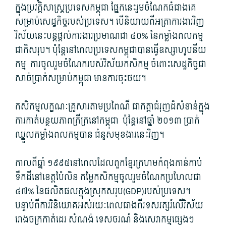
ក្នុង​ប្រវត្តិ​សាស្រ្ត​ប្រទេស​កម្ពុជា ផ្នែក​នេះ​រួមចំណែក​ធំជាង​គេ​
សម្រាប់​សេដ្ឋកិច្ច​របស់​ប្រទេស។ បើ​និយាយ​ពីអ​ត្រា​ការងារ​វិញ
វិស័យ​នេះ​បន្ត​ផ្តល់​ការងារ​ប្រមាណ​ជា ៤០​% នៃ​កម្លាំង​ពលកម្ម​
ជាតិ​សរុប។ ប៉ុន្តែ​នៅពេល​ប្រទេស​កម្ពុជា​បាន​ធ្វើ​ឧស្សាហូបនីយ
កម្ម​ ការចូលរួម​ចំណែក​របស់​វិស័យ​កសិកម្ម ចំពោះ​សេដ្ឋកិច្ច​ជា​
សាច់ប្រាក់​សម្រាប់​កម្ពុជា មានការ​ចុះថយ។
កសិកម្ម​លក្ខណៈ​គ្រួសារ​តាម​ប្រពៃណី ជា​កត្តា​ជំរុញ​ដ៏​សំខាន់​ក្នុង​
ការកាត់បន្ថយ​ភាព​ក្រីក្រ​នៅ​កម្ពុជា​ ប៉ុន្តែ​នៅ​ឆ្នាំ ២០១៣ ប្រាក់
ឈ្នួល​កម្លាំង​ពលកម្ម​បាន ជំនួសមុខ​ងារ​នេះ​វិញ។
កាលពី​ឆ្នាំ ១៩៩៥នៅពេល​ដែល​ពួក​ខ្មែរក្រហម​កំពុង​កាន់កាប់​
ទឹកដី​នៅ​ខេត្ត​ប៉ៃលិន តម្លៃ​កសិកម្ម​ចូលរួម​ចំណែក​ប្រហែលជា
៤៧​% នៃ​ផលិតផល​ក្នុង​ស្រុក​សរុប​(GDP​)របស់​ប្រទេស។
បន្ទាប់ពី​ការ​វិនិយោគ​អស់​រយៈពេល​ជាង​ពីរ​ទសវត្សរ៍​លើ​វិស័យ​
រោងចក្រ​កាត់ដេរ សំណង់ ទេសចរណ៍ និង​សេវា​កម្ម​ផ្សេង​ៗ