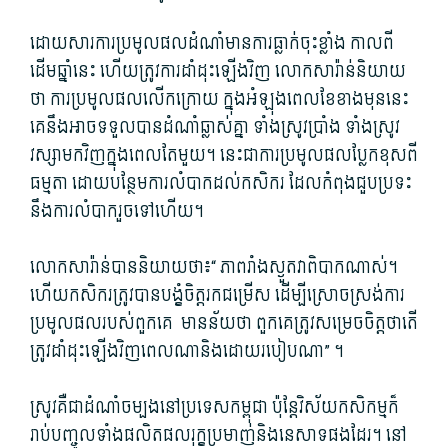
ដោយសារ​ការ​ប្រមូល​ផលដំណាំ​មានការ​ធ្លាក់ចុះ​ខ្លាំង កាលពី
ដើម​ឆ្នាំនេះ ហើយ​ត្រូវការ​ដាំដុះ​ឡើងវិញ លោក​សារ៉ា​ន់​និយាយ​
ថា ការ​ប្រមូល​ផល​លើកក្រោយ ក្នុងអំឡុងពេល​ខែ​ខាង​មុន​នេះ
គេ​នឹងអាច​ទទួល​បាន​ដំណាំ​ឆ្លាស់គ្នា ទាំង​ស្រូវប្រាំង ទាំង​ស្រូវ
វស្សា​មកវិញ​ក្នុង​ពេល​តែមួយ។ នេះ​ជា​ការ​ប្រមូល​ផល​ប្លែក​ខុសពី​
ធម្មតា ដោយ​បន្ថែម​ការ​លំបាក​ដល់​កសិករ ដែល​កំពុង​ជួបប្រទះ​
នឹង​ការ​លំបាក​រួច​ទៅ​ហើយ។
លោក​សារ៉ា​ន់​បាន​និយាយ​ថា៖“ ភាពរាំងស្ងួត​វា​ពិបាក​ណាស់។
ហើយ​កសិករ​ត្រូវ​បាន​បង្ខំចិត្ត​រក​ជម្រើស ដើម្បី​ស្រោចស្រង់​ការ​
ប្រមូល​ផល​របស់​ពួក​គេ​ មានន័យថា ពួក​គេ​ត្រូវ​សម្រេចចិត្ត​ថា​តើ​
ត្រូវ​ដាំដុះ​ឡើងវិញ​ពេលណា​និង​ដោយ​របៀបណា​” ។
ស្រូវ​គឺជា​ដំណាំ​ចម្បង​នៅ​ប្រទេស​កម្ពុជា ប៉ុន្តែ​វិស័យ​កសិកម្ម​ក៏​
រាប់បញ្ចូល​ទាំង​ផលិតផល​រុក្ខ​ប្រមាញ់​និង​នេសាទ​ផង​ដែរ។ នៅ