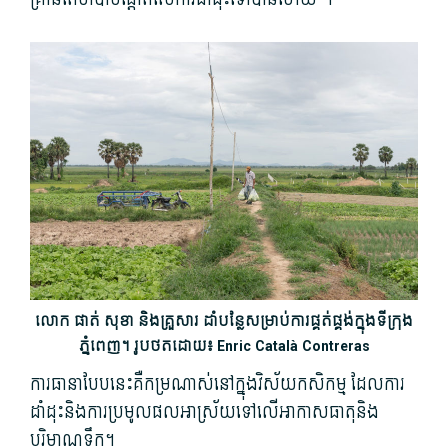
លោក​ ផាត់ សុខា និង​គ្រួសារ ដាំបន្លែ​សម្រាប់ការផ្គត់ផ្គង់​​ក្នុងទីក្រុង
ភ្នំពេញ។ រូបថតដោយ៖ Enric Català Contreras
ការធានា​បែបនេះ​គឺ​កម្រ​ណាស់​នៅក្នុង​វិស័យ​កសិកម្ម ដែល​ការ​
ដាំដុះ​និង​ការ​ប្រមូល​ផល​អាស្រ័យ​ទៅលើ​អាកាសធាតុ​និង​
បរិមាណ​ទឹក។