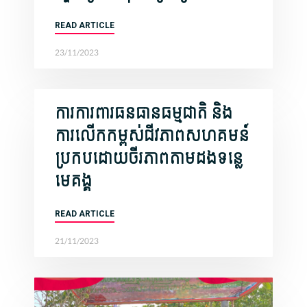
READ ARTICLE
23/11/2023
ការការពារធនធានធម្មជាតិ និង
ការលើកកម្ពស់ជីវភាពសហគមន៍
ប្រកបដោយចីរភាពតាមដងទន្លេ
មេគង្គ
READ ARTICLE
21/11/2023