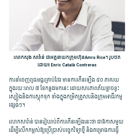
លោក​សុង សារ៉ា​ន់ ជា​អគ្គនាយក​ក្រុមហ៊ុនAmru Rice។ រូបថត
ដោយ៖ Enric Català Contreras
ការនាំចេញ​ពូជ​អង្ករ​គ្រាប់​វែង មានការ​កើនឡើង ៥០ ភាគរយ
ក្នុងរយៈពេល ៧ ខែ​កន្លងមក​នេះ ដោយសារ​ភាព​ភ័យខ្លាច​ខ្វះ​
ស្បៀង​និង​ការ​ស្តុក​ទុក ទាំង​ក្នុង​កម្រិត​គ្រួសារ​និង​ក្រុម​អាជីវ​កម្ម​
ផ្សេង​ៗ។
លោក​សារ៉ា​ន់ បាន​រៀបរាប់​ពី​ការ​កើនឡើង​នេះ​ថា ជា​ឱកាស​មួយ​
ដើម្បី​លើកកម្ពស់​ឱ្យ​ប្រើប្រាស់​បច្ចេកវិទ្យា​ថ្មី និង​គម្រោងការ​ធ្វើ​