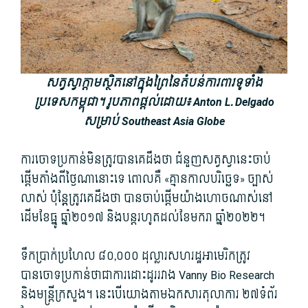
សត្វស្វាក្តាមស្ថិតនៅក្នុងព្រៃនៃតំបន់ការពារទូទាំង
ប្រទេសកម្ពុជា។ រូបភាពផ្តល់ដោយ៖ Anton L. Delgado
សម្រាប់ Southeast Asia Globe
ការចោទប្រកាន់មិនត្រូវបានគេដឹងថា ជំនួញសត្វស្វានេះចាប់
ផ្តើមតាំងពីថ្ងៃណានោះទេ ពោលគឺ «គ្មានកាលបរិច្ឆេទ» ច្បាស់
លាស់ ប៉ុន្ត្តែត្រូវគេដឹងថា បានចាប់ផ្តើមយ៉ាងហោចណាស់នៅ
ដើមខែធ្នូ ឆ្នាំ២០១៧ និងបន្តរហូតដល់ខែមករា ឆ្នាំ២០២២។
ទឹកប្រាក់ប្រហែល ៨០,០០០ ដុល្លារសហរដ្ឋអាមេរិកត្រូវ
បានចោទប្រកាន់ថាជាការដោះដូររវាង Vanny Bio Research
និងមន្ត្រីក្រសួង។ នេះបើយោងតាមឯកសារតុលាការ ២៧ទំព័រ