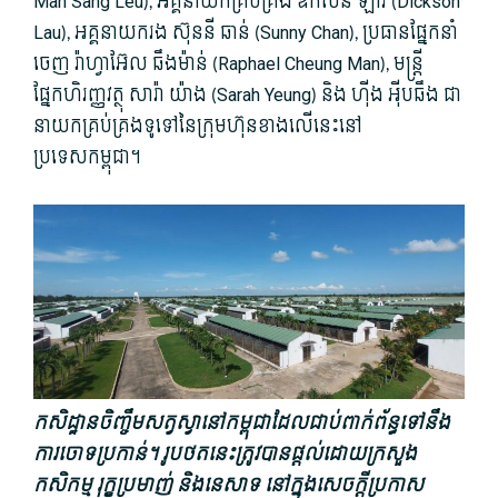
Man Sang Leu), អគ្គនាយកគ្រប់គ្រង ឌីកសិន ឡាវ (Dickson
Lau), អគ្គនាយករង ស៊ុននី ឆាន់ (Sunny Chan), ប្រធានផ្នែកនាំ
ចេញ រ៉ាហ្វាអ៊ែល ឆឹងម៉ាន់ (Raphael Cheung Man), មន្ត្រី
ផ្នែកហិរញ្ញវត្ថុ សារ៉ា យ៉ាង (Sarah Yeung) និង ហ៊ីង អ៉ីបឆឹង ជា
នាយកគ្រប់គ្រងទូទៅនៃក្រុមហ៊ុនខាងលើនេះនៅ
ប្រទេសកម្ពុជា។
កសិដ្ឋានចិញ្ចឹមសត្វស្វានៅកម្ពុជាដែលជាប់ពាក់ព័ន្ធទៅនឹង
ការចោទប្រកាន់។ រូបថតនេះត្រូវបានផ្តល់ដោយក្រសួង
កសិកម្ម រុក្ខប្រមាញ់ និងនេសាទ នៅក្នុងសេចក្តីប្រកាស