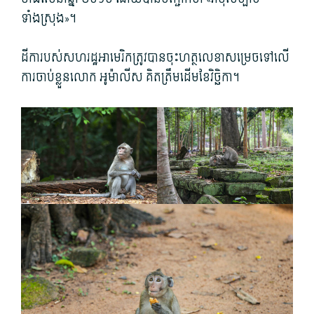
ទាំងស្រុង»។
ដីការបស់សហរដ្ឋអាមេរិកត្រូវបានចុះហត្ថលេខាសម្រេចទៅលើ
ការចាប់ខ្លួនលោក អូម៉ាលីស គិតត្រឹមដើមខែវិច្ឆិកា។