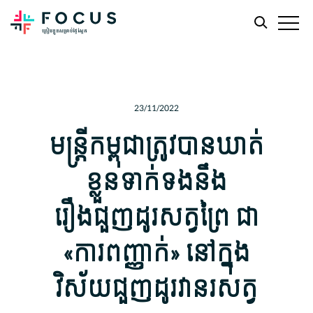
Skip
Skip
to
to
main
footer
23/11/2022
content
មន្ត្រីកម្ពុជាត្រូវបានឃាត់
ខ្លួនទាក់ទងនឹង
រឿងជួញដូរសត្វព្រៃ ជា
«ការពញ្ញាក់» នៅក្នុង
វិស័យជួញដូរវានរសត្វ