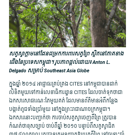
សត្វស្វាក្តាមនៅដែនជម្រកការពារសត្វព្រៃ ស្ថិតនៅភាគខាង
ជើងនៃប្រទេសកម្ពុជា។ រូបភាពផ្តល់ដោយ៖ Anton L.
Delgado សម្រាប់ Southeast Asia Globe
ក្នុងឆ្នាំ ២០១៤ អាជ្ញាធរគ្រប់គ្រង CITES នៅកម្ពុជាបានដាក់
លិខិតមួយទៅកាន់លេខាធិការដ្ឋាន CITES ដែលចាត់ទុកថាជា
ឯកសារសាធារណៈតែមួយគត់ ដែលមានព័ត៌មានអំពីកន្លែង
បង្កាត់ពូជទាំងប្រាំមួយ នៅក្នុងព្រះរាជាណាចក្រកម្ពុជា។
ឯកសារនោះ​បញ្ជាក់​ថា ការ​ចាប់​សត្វ​ស្វា​ចេញពីព្រៃ​ ត្រូវ​បាន​
កំណត់ថាខុសច្បាប់ ចាប់ពីឆ្នាំ ២០១០ បន្ទាប់​ពី​​សត្វ​ស្វា​ជិត
៣៧.៨០០ក្បាល ​ត្រូវ​បាន​គេអនុញ្ញាត​ឱ្យ​យក​ពី​ព្រៃ​ នៅចន្លោះ​ឆ្នាំ