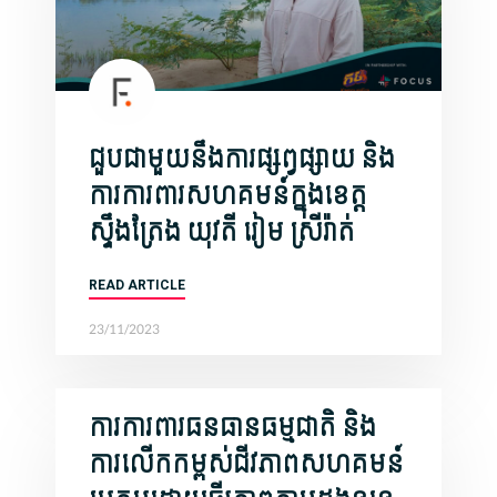
ជួបជាមួយនឹងការផ្សព្វផ្សាយ និង
ការការពារសហគមន៍ក្នុងខេត្ត
ស្ទឹងត្រែង យុវតី រៀម ស្រីរ៉ាត់
READ ARTICLE
23/11/2023
ការការពារធនធានធម្មជាតិ និង
ការលើកកម្ពស់ជីវភាពសហគមន៍