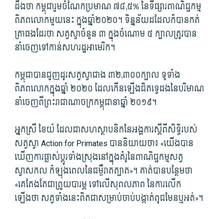
ដឹងថា កម្ពុជារួមចំណែកប្រមាណ ៧៨,៥% នៃទីផ្សារពាណិជ្ជកម្ម
ពិភពលោកមួយនេះ ក្នុងឆ្នាំ២០២០។ ទិន្នន័យដដែលក៏បានកត់
ត្រាផងដែរថា សត្វស្វាចំនួន ៣ ក្នុងចំណោម ៥ ក្បាលត្រូវបាន
នាំចេញទៅកាន់សហរដ្ឋអាមេរិក។
កម្ពុជា​បាន​ជួញ​ដូរ​សត្វ​ស្វា​ជាង ​៣២,៣០០​ក្បាល ​​ទូទាំង​
ពិភពលោក​ក្នុង​ឆ្នាំ ​២០២០ ដែល​កើនឡើង​ជិត​ទ្វេ​ដង​នៃ​បរិមាណ​
នាំ​ចេញ​ពី​ព្រះរាជាណាចក្រ​កម្ពុជា​នាឆ្នាំ ២០១៩។
អ្នកស្រី ខៃយ៍ ដែលជាសហស្ថាបនិកនៃអង្គការស្តីពីសិទ្ធិរបស់
សត្វស្វា Action for Primates បាននិយាយថា៖ «យើងបាន
ឃើញការផ្លាស់ប្តូរទាំងស្រុងនៅក្នុងគំរូនៃពាណិជ្ជកម្មសត្វ
ស្វាសកល កំឡុងពេលនៃជម្ងឺរាតត្បាត»។ គាត់បានបន្ថែមថា
«គេតែងតែជាព្រួយបារម្ភ ទៅលើសុពលភាព នៃការលើក
ឡើងថា សត្វទាំងនេះពិតជាសម្រាប់ចាប់បង្កាត់ពូជមែនឬអត់»។