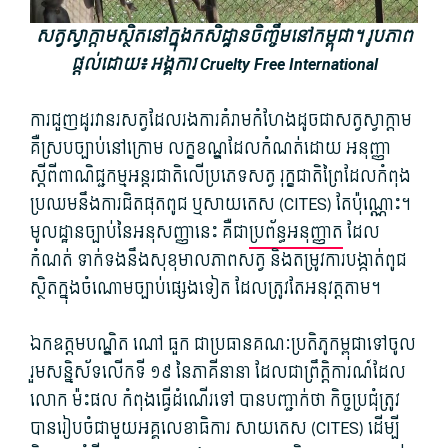
សត្វស្វាក្តាមស្ថិតនៅក្នុងកសិដ្ឋានចិញ្ចឹមនៅកម្ពុជា។ រូបភាព
ផ្តល់ដោយ៖ អង្គការ Cruelty Free International
ការជួញដូរវានរសត្វដែលរងការគំរាមកំហែងដូចជាសត្វស្វាក្តាម
គឺស្របច្បាប់នៅក្រោម លក្ខខណ្ឌដែលកំណត់ដោយ អនុញ្ញា
ស្តីពីពាណិជ្ជកម្មអន្តរជាតិលើប្រភេទសត្វ រុក្ខជាតិព្រៃដែលកំពុង
ប្រឈមនឹងការជិតផុតពូជ ឬសាយតេស (CITES) តែប៉ុណ្ណោះ។
មូលដ្ឋានច្បាប់នៃអនុសញ្ញានេះ គឺជា
ប្រព័ន្ធអនុញ្ញាត
ដែល
កំណត់ ទាក់ទងនឹងសុខុមាលភាពសត្វ និងតម្រូវការបង្កាត់ពូជ
ស្ថិតក្នុងចំណោមច្បាប់ផ្សេងទៀត ដែលត្រូវតែអនុវត្តតាម។
ឯកឧត្តមបណ្ឌិត ណៅ ធួក ជាប្រធានគណៈប្រតិភូកម្ពុជាទៅចូល
រួមសន្និស័ទលើកទី ១៩ នៃភាគីនានា ដែលជាព្រឹត្តិការណ៍ដែល
លោក ម៉ះផល កំពុងធ្វើដំណើរទៅ បានបញ្ជាក់ថា កិច្ចប្រជុំត្រូវ
បានរៀបចំជាមួយអគ្គលេខាធិការ សាយតេស (CITES) ដើម្បី