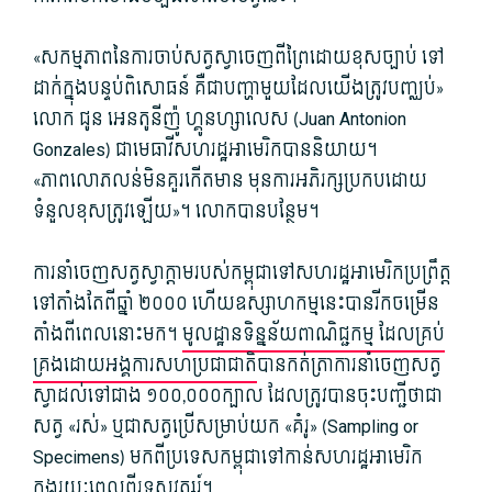
«សកម្មភាពនៃការចាប់សត្វស្វាចេញពីព្រៃដោយខុសច្បាប់ ទៅ
ដាក់ក្នុងបន្ទប់ពិសោធន៍ គឺជាបញ្ហាមួយដែលយើងត្រូវបញ្ឈប់»
លោក ជូន អេនតូនីញ៉ូ ហ្គូនហ្សាលេស (Juan Antonion
Gonzales) ជាមេធាវីសហរដ្ឋអាមេរិកបាននិយាយ។
«ភាពលោភលន់មិនគួរកើតមាន មុនការអភិរក្សប្រកបដោយ
ទំនួលខុសត្រូវឡើយ»។ លោកបានបន្ថែម។​
ការ​នាំ​ចេញ​សត្វ​ស្វា​ក្តាមរបស់​កម្ពុជា​ទៅ​សហរដ្ឋ​អាមេរិក​ប្រព្រឹត្ត
ទៅតាំងតែពីឆ្នាំ ២០០០ ហើយ​ឧស្សាហកម្ម​នេះ​បាន​រីក​ចម្រើន​
តាំង​ពី​ពេល​នោះ​មក។
មូលដ្ឋានទិន្នន័យពាណិជ្ជកម្ម ដែលគ្រប់
គ្រងដោយអង្គការសហប្រជាជាតិ
បានកត់ត្រាការនាំចេញសត្វ
ស្វាដល់ទៅជាង ១០០,០០០ក្បាល ដែលត្រូវបានចុះបញ្ជីថាជា
សត្វ «រស់» ឬជាសត្វប្រើសម្រាប់យក «គំរូ» (Sampling or
Specimens) មកពីប្រទេសកម្ពុជាទៅកាន់សហរដ្ឋអាមេរិក
ក្នុងរយៈពេលពីរទសវត្សរ៍។