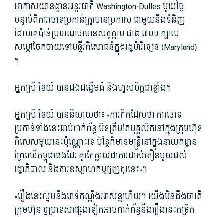
អាកាសយានដ្ឋានអន្តរជាតិ Washington-Dulles មួយថ្ងៃ
បន្ទាប់ពីការចោទប្រកាន់ត្រូវបានប្រកាស ជាមួយនឹងទំនិញ
ដែលគេប៉ាន់ប្រមាណថាមានសត្វក្តាម ជាង ៧០០ ក្បាល
សម្ដៅចែកចាយទៅមន្ទីរពិសោធន៍ក្នុងរដ្ឋម៉ារីឡេន (Maryland)
។
អ្នកស្រី ខៃយ៍ បានដងដង្ហើមធំ និងហួសចិត្តជាខ្លាំង។
អ្នកស្រី ខៃយ៍ បាននិយាយថា៖ «ការពិតដែលថា ការចោទ
ប្រកាន់ទាំងនេះជាប់ពាក់ព័ន្ធ មិនត្រឹមតែបុគ្គលិកនៅក្នុងក្រុមហ៊ុន
ពិសេសមួយនេះប៉ុណ្ណោះទេ ប៉ុន្តែក៏មានមន្ត្រីនៅក្នុងនាយកដ្ឋាន
ព្រៃឈើកម្ពុជាផងដែរ គួរតែក្លាយជាការដាស់តឿនមួយដល់
រដ្ឋាភិបាល និងការឧស្សាហកម្មជួញដូរនេះ»។
«រឿងនេះល្មមនឹងរោទ៍កណ្តឹងអាសន្នហើយ។ យើង​មិន​ដឹង​ថា​តើ​
ក្រុមហ៊ុន ឬ​ប្រទេស​ផ្សេង​ទៀត​អាច​ពាក់ព័ន្ធ​នឹង​រឿង​នេះ​កម្រិត​