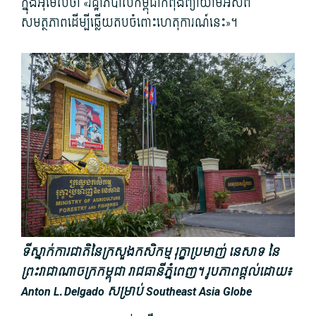
ក្នុងអ៉ីមែលថា «រដ្ឋាភិបាលកម្ពុជាកំពុងព្យាយាមអស់ពី
សមត្ថភាពដើម្បីឆ្លើយតបចំពោះហេតុការណ៍នេះ»។
ទីស្នាក់ការជាតិនៃក្រសួងកសិកម្ម រុក្ខាប្រមាញ់ នេសាទ នៃ
ព្រះរាជាណាចក្រកម្ពុជា រាជធានីភ្នំពេញ។ រូបភាពផ្តល់ដោយ៖
Anton L. Delgado សម្រាប់ Southeast Asia Globe