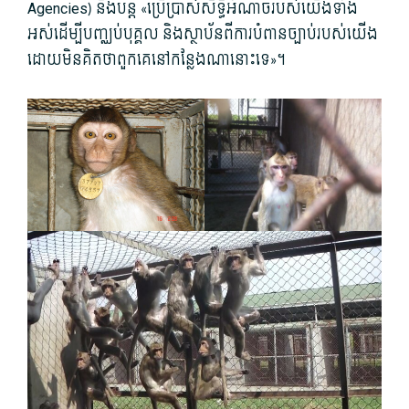
Agencies) នឹងបន្ត «ប្រើប្រាស់សិទ្ធិអំណាចរបស់យើងទាំង
អស់ដើម្បីបញ្ឈប់បុគ្គល និងស្ថាប័នពីការបំពានច្បាប់របស់យើង
ដោយមិនគិតថាពួកគេនៅកន្លែងណានោះទេ»។