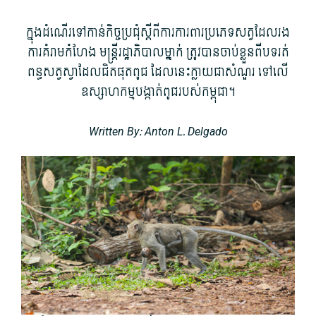
ក្នុងដំណើរទៅកាន់កិច្ចប្រជុំស្តីពីការការពារប្រភេទសត្វដែលរង
ការគំរាមកំហែង មន្ត្រីរដ្ឋាភិបាលម្នាក់ ត្រូវបានចាប់ខ្លួនពីបទរត់
ពន្ធសត្វស្វាដែលជិតផុតពូជ ដែលនេះក្លាយជាសំណួរ ទៅលើ
ឧស្សាហកម្មបង្កាត់ពូជរបស់កម្ពុជា។
Written By: Anton L. Delgado