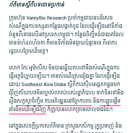
ព័ត៌មានស្តីពីបទចោទប្រកាន់
ក្រុមហ៊ុន VannyBio Research​ ប្រចាំកម្ពុជាបាន​បដិសេធ​
សំណើ​ក្នុង​ការ​ទស្សនាកន្លែងបង្កាត់​ពូជ ដែលធ្វើឡើងនៅ​ទីតាំង
ចំនួនពីរខាងលើនៅប្រទេសកម្ពុជា។ កន្លែងចិញ្ចឹមធំ​ជាង​គេ​ដែល​
មាន​ទំហំ​៤០​ហិចតា គឺមានទីតាំងមិនឆ្ងាយប៉ុន្មានទេ ពីអាគារ
រដ្ឋបាលព្រៃឈើខេត្ត។
លោក កែវ អូម៉ាលីស មិនបានឆ្លើយតបទៅនឹងសំណើរក្នុងការ
ធ្វើអត្ថធិប្បាយឡើយ។ មានសំណើរស្រដៀងគ្នា ដែលធ្វើឡើង
ដោយ Southeast Asia Globe ស្តីពីការស៊ើបអង្កេតកន្លងមក
ជុំវិញឥរិយាបថមិនច្បាស់លាស់របស់រដ្ឋាភិបាល ទាក់ទិនទៅនឹង
រឿង
សត្វស្វាចិញ្ចឹម
ការអភិវឌ្ឍននៅព្រៃការពារ
និង
ការផ្តួចផ្តើម
ដាំដើមឈើឡើងវិញ
ក៏ត្រូវបានលោកច្រានចោលផងដែរ។
នៅក្នុងសេចក្តីប្រកាសព័ត៌មាន ក្រសួងកសិកម្ម រុក្ខប្រមាញ់ និង