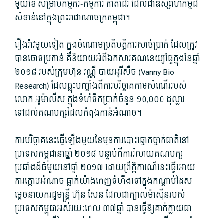
មួយខែ សម្រាប់កម្មករ-កម្មការី កាត់ដេរ ដែលជាឧស្សាហកម្មដ៏
សំខាន់នៅក្នុងព្រះរាជាណាចក្រកម្ពុជា។
រឿងរ៉ាវមួយទៀត ក្នុងចំណោមប្រតិបត្តិការ​សាច់ប្រាក់ ដែលត្រូវ
បានចោទប្រកាន់ គឺនិយាយអំពីឯកសារគណនេយ្យផ្ទៃក្នុងនៃឆ្នាំ
២០១៨ របស់ក្រុមហ៊ុន វណ្ណី បាយអូរីសឺច (Vanny Bio
Research) ដែលឆ្លុះបញ្ចាំងពីការបរិច្ចាគតាមសំណើររបស់
លោក អូម៉ាលីស ក្នុងទំហំទឹកប្រាក់ចំនួន ១០,០០០ ដុល្លារ
ទៅដល់គណបក្សដែលកំពុងកាន់អំណាច។
ការបរិច្ចាគនេះធ្វើឡើងមួយខែមុនការបោះឆ្នោតថ្នាក់ជាតិនៅ
ប្រទេសកម្ពុជានាឆ្នាំ ២០១៨ បន្ទាប់ពីការរំលាយគណបក្ស
ប្រឆាំងដ៏ធំមួយនៅឆ្នាំ ២០១៧ ដោយព្រឹត្តិការណ៏នេះធ្វើអោយ
ការក្តោបអំណាច ធ្លាក់យ៉ាងពេញទំហឹងទៅក្នុងកណ្តាប់ដៃស
ម្តេចនាយករដ្ឋមន្ត្រី ហ៊ុន សែន ដែលជាក្បាលម៉ាស៊ីនរបស់
ប្រទេសកម្ពុជាអស់រយៈពេល ៣៧ឆ្នាំ បានធ្វើឱ្យគាត់ក្លាយជា