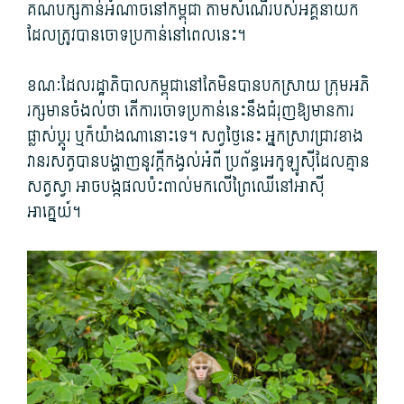
គណបក្សកាន់អំណាចនៅកម្ពុជា តាមសំណើរបស់អគ្គនាយក
ដែលត្រូវបានចោទប្រកាន់នៅពេលនេះ។
ខណៈដែលរដ្ឋាភិបាលកម្ពុជានៅតែមិនបានបកស្រាយ ក្រុមអភិ
រក្សមានចំងល់ថា តើការចោទប្រកាន់នេះនឹងជំរុញឱ្យមានការ
ផ្លាស់ប្តូរ ឬក៏យ៉ាងណានោះទេ។ សព្វ​ថ្ងៃ​នេះ អ្នក​ស្រាវជ្រាវ​ខាង​
វានរសត្វបានបង្ហាញនូវក្តីកង្វល់អំពី ប្រព័ន្ធ​អេកូឡូស៊ី​ដែល​គ្មាន​
សត្វ​ស្វា អាច​បង្កផលប៉ះពាល់​មក​លើ​ព្រៃឈើ​នៅ​អាស៊ី
អាគ្នេយ៍។