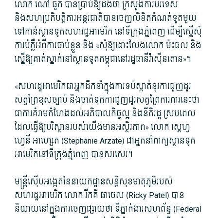
លោក ណៅ ធួក បានប្រាប់ឱ្យដឹងថា ក្រសួងការបរទេស
និងសហប្រតិបត្តិការអន្តរជាតិបានចេញលិខិតកំណត់ទូតមួយ
ទៅកាន់ស្ថានទូតសហរដ្ឋអាមេរិក នៅទីក្រុងភ្នំពេញ ដើម្បីស្នើសុំ
ការបំភ្លឺអំពីការចាប់ខ្លួន និង «សុំឱ្យដោះលែងលោក ម៉ះផល និង
ស្នើឱ្យគាត់ស្នាក់នៅស្ថានទូតកម្ពុជានៅរដ្ឋធានីវ៉ាស៊ីនតោន»។
«សហរដ្ឋអាមេរិកជាអ្នកដឹកនាំក្នុងការទប់ស្កាត់នូវការជួញដូរ
សត្វព្រៃខុសច្បាប់ និងចាត់ទុកការជួញដូរសត្វព្រៃការពារនេះថា
ជាការគំរាមកំហែងដល់អភិបាលកិច្ចល្អ និងនីតិរដ្ឋ ស្របពេល
ដែលធ្វើឱ្យបរិស្ថានរបស់យើងមានអស្ថិរភាព» លោក ស្តេហ្វ
ហ្វេនី អាហ្សេត (Stephanie Arzate) ជាអ្នកនាំពាក្យស្ថានទូត
អាមេរិកនៅទីក្រុងភ្នំពេញ បានសរសេរ។
មន្ត្រីស៊ើបអង្កេតនៃនាយកដ្ឋានសន្តិសុខមាតុភូមិរបស់
សហរដ្ឋអាមេរិក លោក រីកគី ផាថេល (Ricky Patel) បាន
និយាយនៅក្នុងការចេញផ្សាយថា ទីភ្នាក់ងារសហព័ន្ធ (Federal