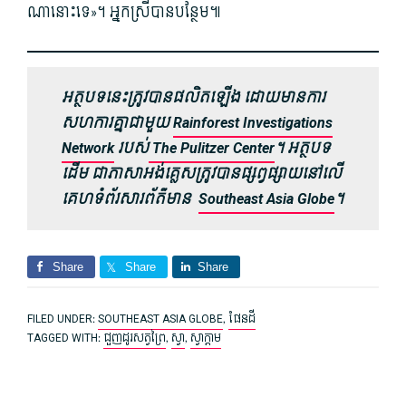
ណា​នោះ​ទេ»។ អ្នកស្រីបានបន្ថែម៕
អត្ថបទនេះត្រូវបានផលិតឡើង ដោយមានការ
សហការគ្នាជាមួយ
Rainforest Investigations
Network
របស់
The Pulitzer Center
។ អត្ថបទ
ដើម ជាភាសាអ​ង់គ្លេសត្រូវបានផ្សព្វផ្សាយ​នៅលើ
គេហទំព័រសារព័ត៌មាន
Southeast Asia Globe
។
Share
Share
Share
FILED UNDER:
SOUTHEAST ASIA GLOBE
,
ផែនដី
TAGGED WITH:
ជួញដូរសត្វព្រៃ
,
ស្វា
,
ស្វាក្តាម