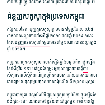
នាយករដ្ឋមន្ត្រីដែលកាន់អំណាចយូរជាងគេនៅអាស៊ីអាគ្នេយ៍។
ជំនួញសត្វស្វាក្នុងប្រទេសកម្ពុជា
តម្លៃសរុបនៃការជួញដូរសត្វស្វាក្តាមមានតម្លៃប្រហែល ១,២៥
ពាន់លានដុល្លារចាប់តាំងពីឆ្នាំ ២០១០ ដល់ឆ្នាំ ២០១៩ ខណះ
ដែល
ជំនួញវានរសត្វនៅកម្ពុជា
មានតម្លៃ ១១,៣ លានដុល្លារក្នុង
ឆ្នាំ ២០១៧។
តម្រូវការ​ពពួកសត្វ​ស្វាបាន​ហក់​ឡើង​ខ្លាំង​បន្ទាប់​ពី​ការ​ផ្ទុះ​ឡើង​
នៃ​ជំងឺ​កូវីដ-១៩។ នៅក្នុងខែកុម្ភៈ អ្នកស្រាវជ្រាវបានធ្វើ
ការ
សិក្សា
ទោលើស្ថិតិពាណិជ្ជកម្មពិភពលោក ហើយបានគណនាថា
ជាមធ្យម សត្វស្វាមួយក្បាលមានតម្លៃលើសពី ២,០០០ ដុល្លារ។
កម្ពុជា​បាន​គ្រប​ដណ្តប់​លើ​ទីផ្សារ​សត្វស្វា​បន្ទាប់​ពី​ការ​ផ្ទុះ​ឡើង​នៃ​
ជំងឺ​កូវីដ-១៩។ យោងតាមទិន្នន័យពាណិជ្ជកម្ម CITES បានឱ្យ