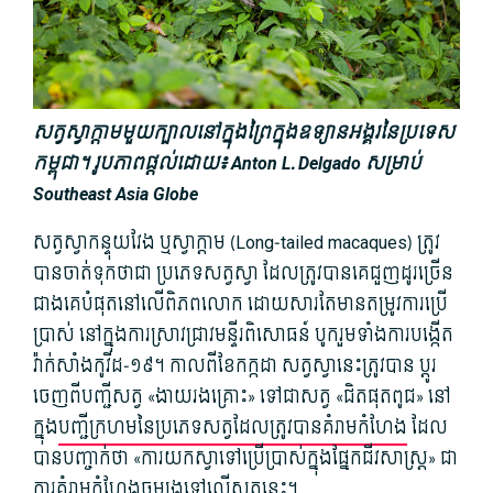
សត្វ​ស្វាក្តាម​មួយ​ក្បាល​នៅ​ក្នុង​ព្រៃ​ក្នុង​ឧទ្យាន​អង្គរ​នៃ​ប្រទេស​
កម្ពុជា។ រូបភាពផ្តល់ដោយ៖ Anton L. Delgado សម្រាប់
Southeast Asia Globe
សត្វស្វាកន្ទុយវែង​ ឬស្វាក្ដាម (Long-tailed macaques) ត្រូវ
បានចាត់ទុកថាជា ប្រភេទសត្វស្វា ដែលត្រូវបានគេជួញដូរច្រើន
ជាងគេបំផុតនៅលើពិភពលោក ដោយសារតែមានតម្រូវការប្រើ
ប្រាស់ នៅក្នុងការស្រាវជ្រាវមន្ទីរពិសោធន៍ បូករួមទាំងការបង្កើត
វ៉ាក់សាំងកូវីដ-១៩។ កាលពីខែកក្កដា សត្វស្វានេះត្រូវបាន ប្ដូរ
ចេញពីបញ្ជីសត្វ «ងាយរងគ្រោះ» ទៅជាសត្វ «ជិតផុតពូជ» នៅ
ក្នុង
បញ្ជីក្រហមនៃប្រភេទសត្វដែលត្រូវបានគំរាមកំហែង
ដែល
បានបញ្ចាក់ថា «ការយកស្វាទៅប្រើប្រាស់ក្នុងផ្នែកជីវសាស្រ្ត» ជា
ការគំរាមកំហែងចម្បងទៅលើសត្វនេះ។