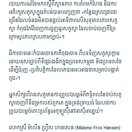
របាយការណ៍ខែមករាស្តីពីស្ថានភាព ការគំរាមកំហែង និងការ
អភិរក្សសត្វស្វាក្នុងតំបន់បានបញ្ចេញថា «កន្លែងស្រាវជ្រាវជា
ច្រើនដែលទំនងមិនបានផ្តល់អាទិភាពលើសុខុមាលភាពសត្វ
ស្វា កំពុងតែវ៉ៃចេញការជួញដូរសត្វស្វា ដែលចាប់ចេញពីព្រៃ
ក្រោមរូបភាពស្របតាមច្បាប់»។
ដីកា​ចោទ​នេះ​ក៏​បាន​ចោទ​ភាគីចុងចោទ ពីបទ​ទិញ​សត្វ​ស្វា​ក្តាម
ដោយ​ខុស​ច្បាប់​ពី​ទីផ្សារ​ងងឹត​ក្នុង​ប្រទេស​កម្ពុជា និង​ប្រទេស​ថៃ
ដើម្បី​ជំរុញ ​«ប្រតិបត្តិការ​ដែលគេ​បាន​អះអាងថាសម្រាប់បង្កាត់​
ពូជ»។
អ្នកសិក្សាពីវានរសត្វមានការព្រួយបារម្ភអំពីឥទ្ធិពលនៃចាប់សត្វ
ស្វាចេញពីទីជម្រករបស់ពួកគេ ក្នុងទ្រង់ទ្រាយធំ ដែលជាការ
ព្រួយបារម្ភចំពោះប្រព័ន្ធអេកូឡូស៊ីនៅអាស៊ីអាគ្នេយ៍។
លោកស្រី ម៉ាលីន ហ្វ្រីស ហានសេន (Malene Friis Hansen)