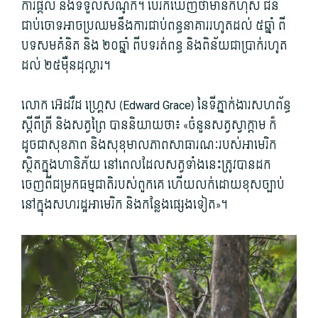
ការផ្តល់ និងទទួលសំណូក។ បើ​រក​ឃើញ​ថា​មាន​កំហុស ជន​
ជាប់​ចោទ​អាច​ប្រឈម​នឹង​ការ​ជាប់​ពន្ធនាគារ​រហូត​ដល់ ៥​ឆ្នាំ ​ពី​
បទ​សមគំនិត និង​ ២០​ឆ្នាំ​ ពី​បទ​រត់ពន្ធ និង​ពិន័យ​ជា​ប្រាក់​រហូត​
ដល់​ ២៥​ម៉ឺន​ដុល្លារ។
លោក អ៊េដវឺដ ហ្គ្រេស (Edward Grace) នៃទីភ្នាក់ងារសហព័ន្ធ
ស្តីពីត្រី និងសត្វព្រៃ បាននិយាយថា៖ «ចំនួនសត្វស្វាក្តាម ក៏
ដូចជាសុខភាព និងសុខុមាលភាពសាធារណៈរបស់អាមេរិក
ស្ថិតក្នុងហានិភ័យ នៅពេលដែលសត្វទាំងនេះត្រូវបានដក
ចេញពីជម្រកធម្មជាតិរបស់ពួកគេ ហើយលក់ដោយខុសច្បាប់
នៅក្នុងសហរដ្ឋអាមេរិក និងកន្លែងផ្សេងទៀត»។