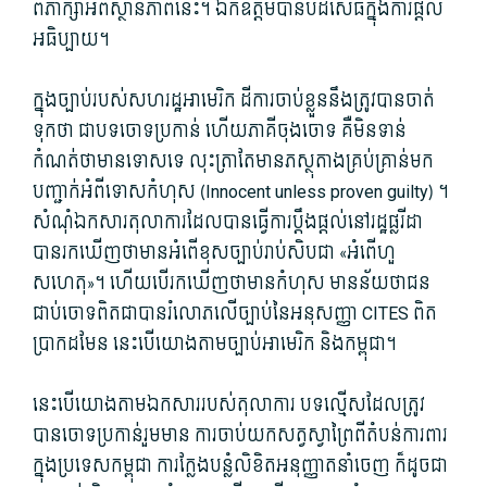
ពិភាក្សាអំពីស្ថានភាពនេះ។ ឯកឧត្តមបាន​បដិសេធក្នុងការផ្តល់
អធិប្បាយ។
ក្នុងច្បាប់របស់សហរដ្ឋអាមេរិក ដីការចាប់ខ្លួននឹងត្រូវបានចាត់
ទុកថា ជាបទចោទប្រកាន់ ហើយភាគីចុងចោទ គឺមិនទាន់
កំណត់ថាមានទោសទេ លុះត្រាតែមានភស្ថុតាងគ្រប់គ្រាន់មក
បញ្ជាក់អំពីទោសកំហុស (Innocent unless proven guilty) ។
សំណុំឯកសារ​តុលាការ​ដែល​បានធ្វើការប្តឹងផ្តល់នៅរដ្ឋផ្លរីដា
បានរកឃើញថាមាន​អំពើ​ខុស​ច្បាប់​រាប់​សិបជា «អំពើ​ហួ
សហេតុ»។ ហើយបើ​រក​ឃើញ​ថា​មានកំហុស មានន័យថាជន​
ជាប់​ចោទ​ពិតជាបាន​រំលោភ​លើ​ច្បាប់នៃអនុសញ្ញា CITES ពិត
ប្រាកដមែន នេះបើយោង​តាម​ច្បាប់​អាមេរិក និង​កម្ពុជា។
នេះបើយោងតាមឯកសាររបស់តុលាការ​ បទល្មើសដែលត្រូវ
បានចោទប្រកាន់រួមមាន ការចាប់យកសត្វស្វាព្រៃពីតំបន់ការពារ
ក្នុងប្រទេសកម្ពុជា ការក្លែងបន្លំលិខិតអនុញ្ញាតនាំចេញ ក៏ដូចជា