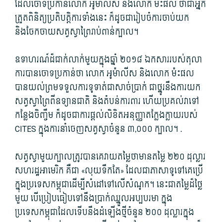
ដែលចោទប្រកាន់លោក អូម៉ាលីស និងលោក ម៉ះផល ថាជាអ្នក
ត្រួតពិនិត្យប្រតិបត្តិការទាំងនេះ ក៏ដូចជារៀបចំការចាប់យក
និងចែកចាយសត្វស្វាព្រៃរាប់ពាន់ក្បាល។
ឧទាហរណ៍ដ៏ជាក់លាក់មួយក្នុងឆ្នាំ ២០១៨ ឯកសាររបស់តុលា
ការបានចោទប្រកាន់ថា លោក អូម៉ាលីស និងលោក ម៉ះផល
បានយល់ព្រមទទួលការទូទាត់ជាសាច់ប្រាក់ ជាថ្នូរនឹងការយក
សត្វស្វាព្រៃពីឧទ្យានជាតិ និងតំបន់ការពារ ហើយប្រគល់វាទៅ
កន្លែងចិញ្ចឹម ក៏ដូចជាការផ្តល់លិខិតអនុញ្ញាតក្លែងក្លាយរបស់
CITES ក្នុងការនាំចេញសត្វស្វាចំនួន ៣,០០០ ក្បាល។ .
សត្វ​ស្វា​មួយ​ក្បាល​ត្រូវ​បាន​គេវាយតម្លៃថា​មាន​តម្លៃ ២២០ ដុល្លារ
សហរដ្ឋអាមេរិក ​គឺជា «លុយទឹកតែ» ដែល​ជា​ភាសាទូទៅ​គេ​ប្រើ​
ក្នុងប្រទេសកម្ពុជា​ដើម្បី​សំដៅទៅ​លើ​សំណូក។ នេះជាតម្លៃដ៏ថ្លៃ
មួយ បើប្រៀបធៀបទៅនឹងប្រាក់ឈ្នួលអប្បបរមា ក្នុង
ប្រទេសកម្ពុជាដែលទើបនឹងដំឡើងថ្មីចំនួន ២០០ ដុល្លារក្នុង