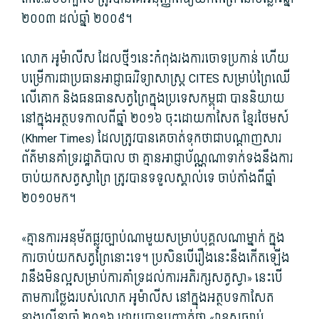
២០០៣ ដល់​ឆ្នាំ ២០០៩។
លោក អូម៉ាលីស ដែលថ្មីៗនេះកំពុងរងការចោទប្រកាន់ ហើយ
បម្រើការជាប្រធានអាជ្ញាធរវិទ្យាសាស្ត្រ CITES សម្រាប់ព្រៃឈើ
លើគោក និងធនធានសត្វព្រៃក្នុងប្រទេសកម្ពុជា បាននិយាយ
នៅក្នុងអត្ថបទកាលពីឆ្នាំ ២០១៦ ចុះដោយកាសែត ខ្មែរថែមស៍
(Khmer Times) ដែលត្រូវបានគេចាត់ទុកថាជាបណ្តាញសារ
ព័ត៌មានគាំទ្ររដ្ឋាភិបាល ថា គ្មានអាជ្ញាប័ណ្ណណាទាក់ទងនឹងការ
ចាប់យកសត្វស្វាព្រៃ ត្រូវបានទទួលស្គាល់ទេ ចាប់តាំងពីឆ្នាំ
២០១០មក។
«​គ្មានការ​អនុម័ត​ផ្លូវ​ច្បាប់ណាមួយ​សម្រាប់​បុគ្គលណា​ម្នាក់ ​ក្នុង​
ការ​ចាប់​យកសត្វ​ព្រៃ​នោះ​ទេ។ ប្រសិនបើរឿងនេះនឹងកើតឡើង
វានឹងមិនល្អសម្រាប់ការគាំទ្រដល់ការអភិរក្សសត្វស្វា» នេះបើ
តាមការថ្លែងរបស់លោក អូម៉ាលីស នៅក្នុងអត្ថបទកាសែត
ខាងលើនាឆ្នាំ ២០១៦ ដោយបានបញ្ជាក់ថា «វាខុសច្បាប់