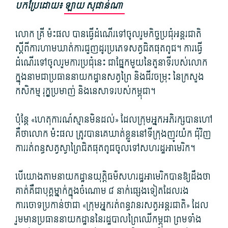
បកប្រែដោយ៖
ឡាយ សុផាន់ណា
លោក គ្រី ម៉ះផល បានធ្វើដំណើរទៅចូលរួមកិច្ចប្រជុំអន្តរជាតិ
ស្តីពីការហាមឃាត់ការជួញដូរប្រភេទសត្វជិតផុតពូជ។ ការធ្វើ
ដំណើរទៅចូលរួមការប្រជុំនេះ ជាផ្នែកមួយនៃតួនាទីរបស់លោក
ក្នុងនាមជាប្រធាននាយកដ្ឋានសត្វព្រៃ និងជីវចម្រុះ នៃក្រសួង
កសិកម្ម រុក្ខប្រមាញ់ និងនេសាទរបស់កម្ពុជា។
ប៉ុន្តែ «ហេតុការណ៍ស្មានមិនដល់»​ ដែលក្រុមអ្នកអភិរក្សបានហៅ
គឺថាលោក ម៉ះផល ត្រូវបានគេឃាត់ខ្លួននៅទីក្រុងញូវយ៉ក ជុំវិញ
ការរត់ពន្ធសត្វស្វាព្រៃជិតផុតពូជចូលទៅសហរដ្ឋអាមេរិក។
បើយោងតាមនាយកដ្ឋានយុត្តិធម៌សហរដ្ឋអាមេរិកបានឱ្យដឹងថា
គាត់គឺជាបុគ្គម្នាក់ក្នុងចំណោម ៨ នាក់ផ្សេងទៀតដែលរង
ការចោទប្រកាន់ថាជា «ក្រុមអ្នករត់ពន្ធវានរសត្វអន្តរជាតិ» ដែល
រួមមានប្រធាននាយកដ្ឋាននៃរដ្ឋបាលព្រៃឈើកម្ពុជា ព្រមទាំង