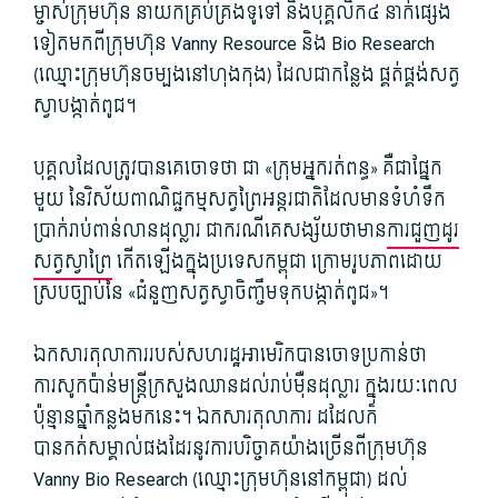
ម្ចាស់ក្រុមហ៊ុន នាយកគ្រប់គ្រងទូទៅ និងបុគ្គលិក៤ នាក់ផ្សេង
ទៀតមកពីក្រុមហ៊ុន Vanny Resource និង Bio Research
(ឈ្មោះក្រុមហ៊ុនចម្បងនៅហុងកុង) ដែលជាកន្លែង ផ្គត់ផ្គង់សត្វ
ស្វាបង្កាត់ពូជ។
បុគ្គលដែលត្រូវបានគេចោទថា ជា «ក្រុមអ្នករត់ពន្ធ» គឺជាផ្នែក
មួយ នៃវិស័យពាណិជ្ជកម្មសត្វព្រៃអន្តរជាតិដែលមានទំហំទឹក
ប្រាក់រាប់ពាន់លានដុល្លារ ជាករណីគេសង្ស័យថាមាន
ការជួញដូរ
សត្វស្វាព្រៃ
កើតឡើងក្នុងប្រទេសកម្ពុជា ក្រោមរូបភាពដោយ
ស្របច្បាប់នៃ «ជំនួញសត្វស្វាចិញ្ចឹមទុកបង្កាត់ពូជ»។
ឯកសារតុលាការរបស់សហរដ្ឋអាមេរិកបានចោទប្រកាន់ថា
ការសូកប៉ាន់មន្រ្តីក្រសួងឈានដល់រាប់ម៉ឺនដុល្លារ​​ ក្នុងរយៈពេល
ប៉ុន្មានឆ្នាំកន្លងមកនេះ។ ឯកសារតុលាការ ដដែលក៏
បានកត់សម្គាល់ផងដែរនូវការបរិច្ចាគយ៉ាងច្រើនពីក្រុមហ៊ុន
Vanny Bio Research (ឈ្មោះក្រុមហ៊ុននៅកម្ពុជា) ដល់