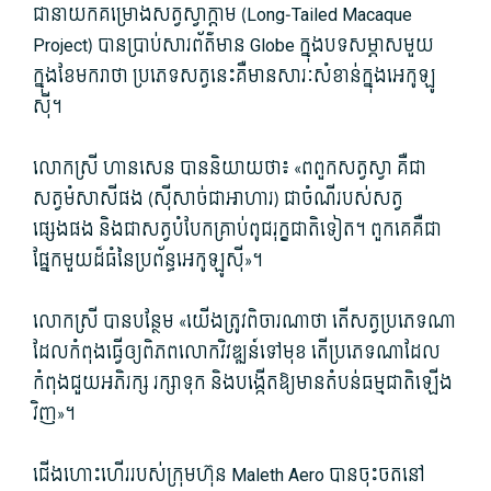
ជានាយកគម្រោងសត្វស្វាក្តាម (Long-Tailed Macaque
Project) បានប្រាប់សារព័ត៌មាន Globe ក្នុងបទសម្ភាសមួយ
ក្នុងខែមករាថា ប្រភេទសត្វនេះគឺមានសារៈសំខាន់ក្នុងអេកូឡូ
ស៊ី។
លោកស្រី ហានសេន បាននិយាយថា៖ «ពពួកសត្វស្វា គឺជា
សត្វមំសាសីផង (ស៊ីសាច់ជាអាហារ)​ ជាចំណីរបស់សត្វ
ផ្សេងផង និង​ជា​សត្វ​បំបែក​គ្រាប់​ពូជរុក្ខជាតិទៀត។ ពួកគេគឺជា
ផ្នែកមួយដ៏ធំនៃប្រព័ន្ធអេកូឡូស៊ី»។
លោកស្រី បានបន្ថែម «យើង​ត្រូវ​ពិចារណា​ថា តើ​សត្វប្រភេទ​ណា​
ដែល​កំពុង​ធ្វើ​ឲ្យ​ពិភពលោកវិវឌ្ឍន៍​ទៅ​មុខ តើ​ប្រភេទ​ណា​ដែល​
កំពុង​ជួយ​អភិរក្ស រក្សាទុក និង​បង្កើតឱ្យមាន​តំបន់​ធម្មជាតិឡើង
វិញ»។
ជើងហោះហើររបស់ក្រុមហ៊ុន Maleth Aero បានចុះចតនៅ