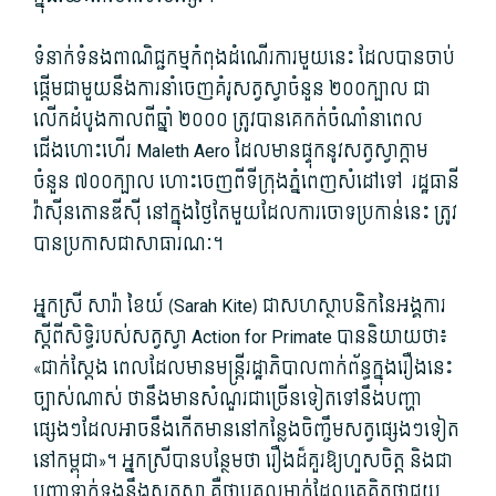
ទំនាក់ទំនងពាណិជ្ជកម្មកំពុងដំណើរការមួយនេះ ដែលបានចាប់
ផ្តើមជាមួយនឹងការនាំចេញគំរូសត្វស្វាចំនួន ២០០ក្បាល ជា
លើកដំបូងកាលពីឆ្នាំ ២០០០ ត្រូវបានគេកត់ចំណាំនាពេល
ជើងហោះហើរ Maleth Aero ដែលមានផ្ទុកនូវសត្វស្វាក្តាម
ចំនួន ៧០០ក្បាល ហោះចេញពីទីក្រុងភ្នំពេញសំដៅទៅ រដ្ឋធានី
វ៉ាស៊ីនតោនឌីស៊ី នៅក្នុងថ្ងៃតែមួយដែលការចោទប្រកាន់នេះ ត្រូវ
បានប្រកាសជាសាធារណៈ។
អ្នកស្រី សារ៉ា ខៃយ៍ (Sarah Kite) ជាសហស្ថាបនិកនៃអង្គការ
ស្តីពីសិទ្ធិរបស់សត្វស្វា Action for Primate បាននិយាយថា៖
«ជាក់ស្តែង ពេលដែលមានមន្ត្រីរដ្ឋាភិបាលពាក់ព័ន្ធក្នុងរឿងនេះ
ច្បាស់ណាស់ ថានឹងមានសំណួរជាច្រើនទៀតទៅនឹងបញ្ហា
ផ្សេងៗដែលអាចនឹងកើតមាននៅកន្លែងចិញ្ចឹមសត្វផ្សេងៗទៀត
នៅកម្ពុជា»។ អ្នកស្រីបានបន្ថែមថា រឿងដ៏គួរឱ្យហួសចិត្ត និងជា
បញ្ហាទាក់ទងនឹងសត្វស្វា គឺថាបុគ្គលម្នាក់ដែលគេគិតថាជួយ