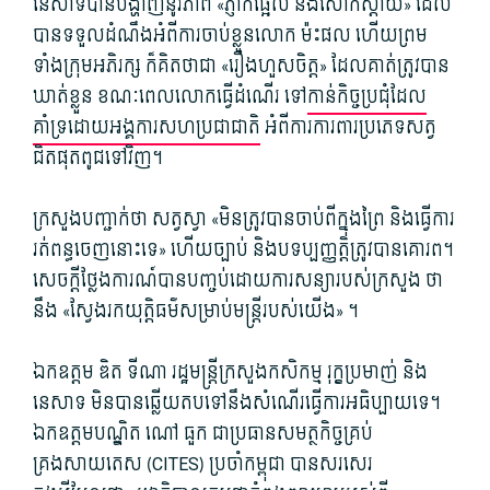
នេសាទបានបង្ហាញនូវភាព «ភ្ញាក់ផ្អើល និងសោកស្ដាយ» ដែល
បានទទួលដំណឹងអំពីការចាប់ខ្លួនលោក ម៉ះផល ហើយព្រម
ទាំងក្រុមអភិរក្ស ក៏គិតថាជា «រឿងហួសចិត្ត» ដែលគាត់ត្រូវបាន
ឃាត់ខ្លួន ខណៈពេលលោកធ្វើដំណើរ ទៅ​
កាន់កិច្ចប្រជុំដែល
គាំទ្រដោយអង្គការសហប្រជាជាតិ
អំពីការការពារប្រភេទសត្វ
ជិតផុតពូជទៅវិញ។
ក្រសួង​បញ្ជាក់​ថា​ សត្វ​ស្វា «មិន​ត្រូវ​បាន​ចាប់​ពី​ក្នុងព្រៃ និងធ្វើការ
រត់​ពន្ធ​ចេញនោះទេ» ហើយ​ច្បាប់ និង​បទប្បញ្ញត្តិ​ត្រូវ​បាន​គោរព។
សេចក្តីថ្លែងការណ៍បានបញ្ចប់ដោយការសន្យារបស់ក្រសួង ថា
នឹង «ស្វែងរកយុត្តិធម៌សម្រាប់មន្ត្រីរបស់យើង» ។
ឯកឧត្តម ឌិត ទីណា រដ្ឋមន្ត្រីក្រសួងកសិកម្ម រុក្ខប្រមាញ់ និង
នេសាទ មិនបានឆ្លើយតបទៅនឹងសំណើរធ្វើការអធិប្បាយទេ។
ឯកឧត្តមបណ្ឌិត ណៅ ធួក ជាប្រធានសមត្ថកិច្ចគ្រប់
គ្រងសាយតេស (CITES) ប្រចាំកម្ពុជា បានសរសេរ