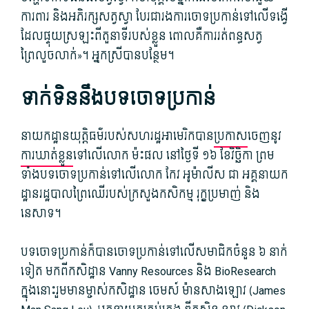
ការពារ និងអភិរក្សសត្វស្វា បែរជារងការចោទប្រកាន់ទៅលើទង្វើ
ដែលផ្ទុយស្រឡះពីតួនាទីរបស់ខ្លួន ពោលគឺការរត់ពន្ធសត្វ
ព្រៃលួចលាក់»។ អ្នកស្រីបានបន្ថែម។
ទាក់ទិននឹងបទចោទប្រកាន់
នាយកដ្ឋានយុត្តិធម៌របស់សហរដ្ឋអាមេរិកបាន
ប្រកាស
ចេញនូវ
ការឃាត់ខ្លួន
ទៅលើលោក ម៉ះផល នៅថ្ងៃទី ១៦ ខែវិច្ឆិកា ព្រម
ទាំងបទចោទប្រកាន់ទៅលើលោក កែវ អូម៉ាលីស ជា អគ្គនាយក
ដ្ឋានរដ្ឋបាលព្រៃឈើរបស់ក្រសួងកសិកម្ម រុក្ខប្រមាញ់ និង
នេសាទ។
បទចោទប្រកាន់ក៏បានចោទប្រកាន់ទៅលើសមាជិកចំនួន ៦ នាក់
ទៀត មកពីកសិដ្ឋាន Vanny Resources និង Bio​​Research
ក្នុងនោះរួមមានម្ចាស់កសិដ្ឋាន ចេមស៍ ម៉ានសាងឡោវ (James