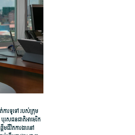
ការ​ទូទៅ របស់​ក្រុម
 បុរស​ជនជាតិ​អាមេរិក​
ើម​ជីវិត​ការងារ​នៅ​