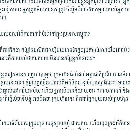
ង់​នៃ​ការ​ការពារ ដែល​មានតម្លៃ​សម្រាប់​ការពារ​ខ្លួន​អ្នក​ផ្ទាល់ ពីព្រោះ​ថា អ្នក
នោះ អ្នក​ត្រូវ​មើល​ការខុសត្រូវ ចិញ្ចឹម​បីបាច់​ឪពុក​ម្តាយ​របស់​អ្នក នេះ​
ដែរ។
ារយល់​ខុស​អំពី​ការធានា​រ៉ាប់រង​នៅ​ក្នុង​ប្រទេស​កម្ពុជា​?
ការ​គិត​ថា តម្លៃ​នៃ​ផលិតផល​អ្វីមួយ​មានតែ​ក្នុង​រូបភាព​ដែល​យើង​អាច​ប៉
ះ​គឺ​ការយល់​ថា​ការ​ការពារ​មិន​មានតម្លៃ​ខ្ពស់​នោះ​ទេ។
កខ្លះ​ទៀត​មានការ​ព្រួយបារម្ភ​ថា ក្រុមហ៊ុន​ធំ​លំដាប់​អន្តរជាតិ​ប្រហែលជា​
ិត្ត​ខ្ពស់​នោះ​ទេ។ ខ្ញុំ​ធ្លាប់​ឮ​ច្រើន​ណាស់​ពី​អ​តិថិជន នូវ​ចំណុច​ត្រង់​នេះ។ 
​យើង​ផ្ទាល់​នៅ​ការិយាល័យ ហើយ​អ្នកស្រី​បាន​និយាយ​ថា៖ “គោលការណ៍ និង​កញ
ន្តែ តើ​ធ្វើ​ម៉េច​ទើប​ខ្ញុំ​អាច​ដឹង​ថា ក្រុមហ៊ុន​នេះ ពិតជា​ផ្នែក​មួយ​របស់​ក្រុមហ៊ុ
្រី​ពី​គេហទំព័រ​របស់​ក្រុមហ៊ុន មេនូ​ឡាយ​ហ្វ៍ ជាស​កល ហើយ​ចុច​ត្រង់​ព័ត៌មាន​ស