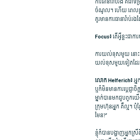
ការធានា​រ៉ាប់រង គឺជា​ទម្រ
ចំណូល។ ហើយ ពេលខ្លះ​ទៀត​
គួរ​មានការ​ធានារ៉ាប់រង​
Focus៖
តើ​អ្វីខ្លះ​ជា​ក
ការយល់​ខុស​មួយ នោះ​គឺ​
យល់​ខុស​មួយទៀត​ដែរ​នោ
លោក Helferich៖
អ្ន
ឬក៏​មិន​មានការ​ប្ដេជ្ញា​ច
ម្នាក់​បាន​មក​ជួប​ពួក
ក្រុមហ៊ុន​អ្នក គឺ​ល្អ។ ប៉ុ
មែន​?”
ខ្ញុំ​ក៏បាន​បង្ហាញ​អ្នកស