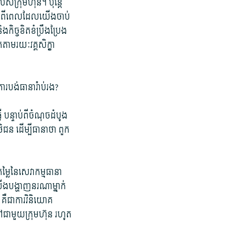
់​ក្រុមហ៊ុន។ ប៉ុន្តែ​
ំង​ពី​ពេល​ដែល​យើង​ចាប់
កិច្ច​ខិតខំ​ប្រឹងប្រែង​
តាមរយៈ​វគ្គ​សិក្ខា
​បង់​ធានារ៉ាប់រង​?
 បន្ទាប់ពី​ចំណុច​​ដំបូង​​
ថិជន ដើម្បី​ធានា​ថា ពួក​
តម្លៃ​នៃ​សេវាកម្ម​ធានា
យើង​បង្ហាញ​នរណា​ម្នាក់
គឺជា​ការ​វិនិយោគ​
ា​មួយ​ក្រុមហ៊ុន រហូត