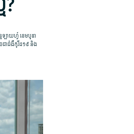
ឬ?
​ឡាយ​ហ្វ៍ ខេម​បូ​ឌា
ចជា​ជំងឺ​កូ​វីដ១៩ និង​