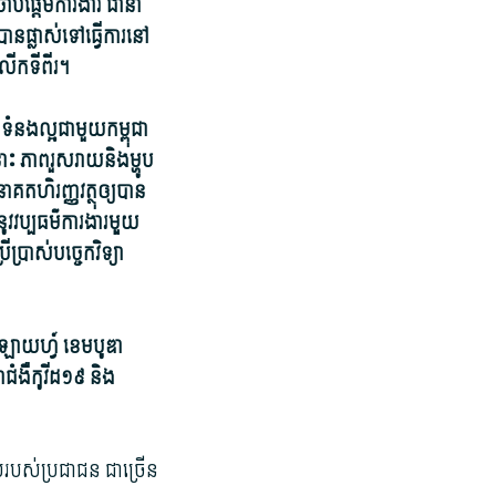
ប់ផ្ដើម​ការងារ ជានា​
ន​ផ្លាស់​ទៅ​ធ្វើការ​នៅ​
​លើក​ទីពីរ។
ំនង​ល្អជា​មួយ​កម្ពុជា​
ព​រួស​រាយ​និង​ម្ហូប​
ត​ហិរញ្ញវត្ថុ​ឲ្យបាន​
វប្បធម៌​ការ​ងា​រមួួយ​
្រាស់​បច្ចេកវិទ្យា​
ាយ​ហ្វ៍ ខេម​បូ​ឌា
ជំងឺ​កូ​វីដ១៩ និង​
ូល​របស់​ប្រជាជន ជាច្រើន