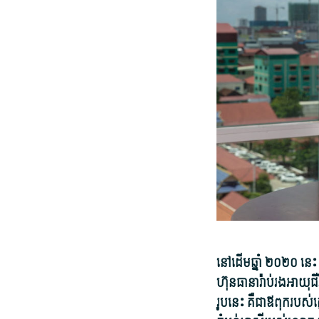
នៅដើម​ឆ្នាំ ២០២០ នេះ 
ហ៊ុន​ធានារ៉ាប់រង​អាយុជ
រូប​នេះ គឺជា​ឪពុក​របស់​