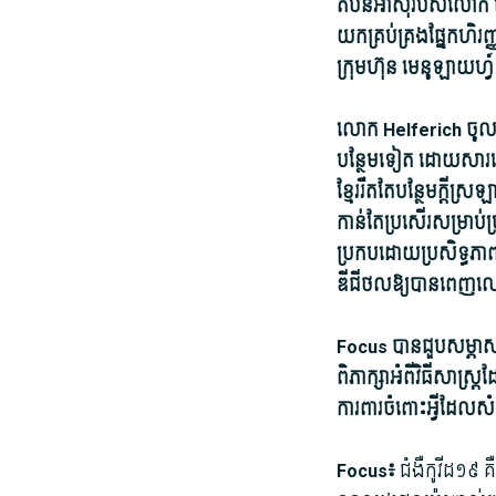
តំបន់​អាស៊ី​របស់​លោក ន
យក​គ្រប់គ្រង​ផ្នែក​ហិរញ្
ក្រុមហ៊ុន មេនូ​ឡាយ​ហ្វ
លោក Helferich ចូលចិត្ត​
បន្ថែម​ទៀត ដោយសារ​លោ
ខ្មែរ​រឹតតែ​បន្ថែម​ក្ត
កាន់តែ​ប្រសើរ​សម្រាប់​ប
ប្រកបដោយ​ប្រសិទ្ធភាព​ខ្
ឌីជីថល​ឱ្យ​បាន​ពេ
Focus បាន​ជួប​សម្ភាសន
ពិភាក្សា​អំពី​វិធីសាស្ត្
ការពារ​ចំពោះ​អ្វី​ដែល​សំខ
Focus៖
ជំងឺ​កូ​វីដ១៩ 