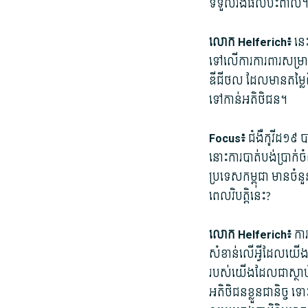
ទទួលរង​ផល​ប៉ះពាល់។ ដូច្ន
លោក Helferich៖
នេះ
ទៅលើ​ការ​ការពារ​សម្រាប់
ឌីជីថល ដែល​មានតម្លៃ​ពិតប
ទៅកាន់​អតិថិជន។
Focus៖
ជំងឺ​កូ​វីដ១៩ 
នោះ​ការបាត់បង់​ប្រាក់ចំ
ប្រទេស​កម្ពុជា មាន​ចំនួន
ពេល​វិបត្តិ​នេះ​?
លោក Helferich៖
ការ
សំខាន់​លើ​អ្វី​ដែល​យើង
របស់​យើង​ដែល​ជា​ស្ថាប័ន
អតិថិជន​ខ្លួន​ជានិច្ច