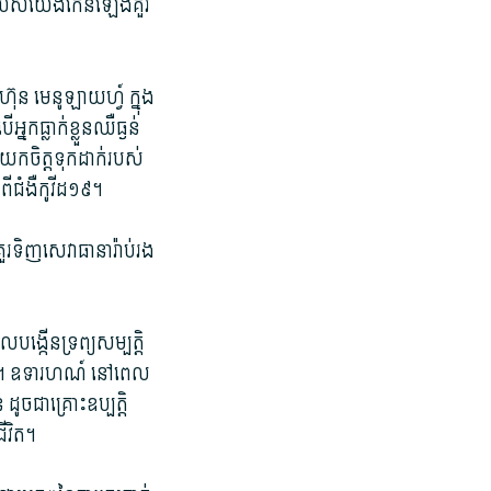
បស់​យើង​កើន​ឡើង​គួរ​
ុន មេនូ​ឡាយ​ហ្វ៍ ក្នុង
​ធ្លាក់ខ្លួន​ឈឺ​ធ្ងន់
យកចិត្ត​ទុកដាក់​របស់​
ី​ជំងឺ​កូ​វីដ១៩។
រ​ទិញ​សេវា​ធានារ៉ាប់រង​
ល​បង្កើន​ទ្រព្យសម្បត្តិ
្នក។ ឧទារ​ហណ៍ នៅ​ពេល​
ូចជា​គ្រោះ​ឧប្បត្តិ
ជីវិត។