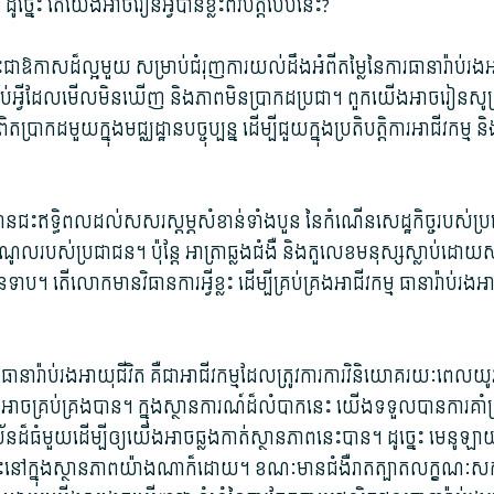
េះ តើ​យើង​អាច​រៀន​អ្វី​បាន​ខ្លះ​ពី​វិបត្តិ​បែបនេះ​?
​ជា​ឱកាស​ដ៏​ល្អ​មួយ សម្រាប់​ជំរុញ​ការយល់​ដឹង​អំពី​តម្លៃ​នៃ​ការធានា​រ៉ាប់រ
​អ្វី​ដែល​មើល​មិន​ឃើញ និង​ភាព​មិន​ប្រាកដ​ប្រជា។ ពួក​យើង​អាច​រៀន​សូត្រ​ពី​
្រាកដ​មួយ​ក្នុង​មជ្ឈដ្ឋាន​បច្ចុប្បន្ន ដើម្បី​ជួយ​ក្នុង​ប្រតិបត្តិ​ការ​អាជីវកម
បាន​ជះ​ឥទ្ធិ​ពល​ដល់​សសរ​ស្ដម្ភ​សំ​ខាន់​ទាំងបួន ​នៃ​កំណើន​សេដ្ឋកិច្ច​របស់​
ណូល​របស់​ប្រជាជន។ ប៉ុន្តែ អា​ត្រា​ឆ្លង​ជំងឺ និង​តួលេខ​មនុស្ស​ស្លាប់​ដោយសារ
​ទាប។ តើ​លោក​មាន​វិធានការ​អ្វីខ្លះ ដើម្បី​គ្រប់គ្រង​អាជីវកម្ម ធានារ៉ាប់រង​អ
ធានា​រ៉ាប់រង​អាយុជីវិត គឺជា​អាជីវកម្ម​ដែល​ត្រូវការ​ការ​វិនិយោគ​រយៈពេល​យូ
​អាច​គ្រប់គ្រង​បាន។ ក្នុង​ស្ថានការណ៍​ដ៏​លំបាក​នេះ យើង​ទទួល​បានការ​គាំទ្
​ដ៏​ធំ​មួយ​ដើម្បីឲ្យ​យើង​អាច​ឆ្លងកាត់​ស្ថានភាព​នេះ​បាន​។ ដូច្នេះ មេនូ​ឡាយ
 ទោះ​នៅ​ក្នុង​ស្ថានភាព​យ៉ាងណាក៏ដោយ។ ខណៈ​មាន​ជំងឺរាតត្បាត​លក្ខណៈ​ស