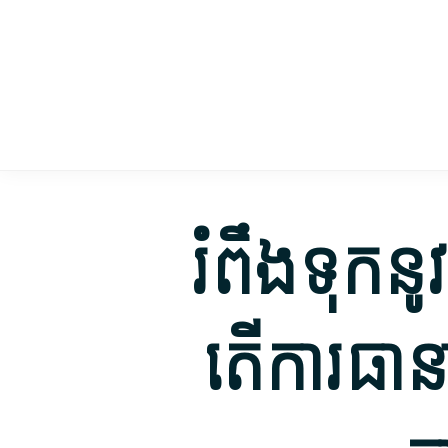
Skip
Skip
to
to
main
footer
content
រំពឹង​ទុក​ន
តើ​ការធានា