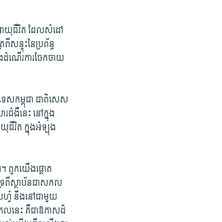
ង​អាយុជីវិត ដែល​សំដៅ​
សន្ទុះ​នៃ​ប្រព័ន្ធ​
្ម និង​ដំណើរការ​ចែកចាយ​
ប្រទេស​កម្ពុជា ជាពិសេស​
​ជំងឺ​នេះ នៅ​ក្នុង​
ាយុជីវិត ក្នុងអំឡុង
រ។ ពួក​យើង​ផ្តោត​
រ​ពី​ស្ថាប័ន​ជាស​កល​
​ហ្វ៍ នឹង​នៅ​ជា​មួយ​
កល​នេះ គឺជា​ឱកាស​ដ៏​