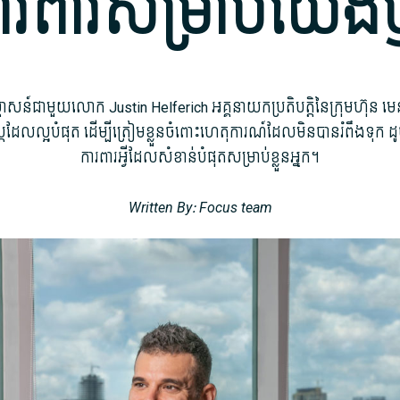
ារពារ​សម្រាប់​យើង​
ាសន៍​ជាមួយ​លោក Justin Helferich អគ្គនាយក​ប្រតិបត្តិ​នៃ​ក្រុមហ៊ុន មេនូ
្ត្រ​ដែល​ល្អ​បំផុត ដើម្បី​ត្រៀមខ្លួន​ចំពោះ​ហេតុការណ៍​ដែល​មិនបាន​រំពឹង​ទុក ដូ
ការពារ​អ្វី​ដែល​សំខាន់​បំផុត​សម្រាប់​ខ្លួន​អ្នក។
Written By: Focus team