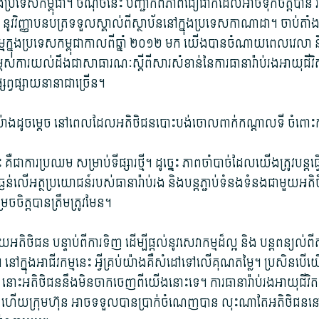
ុង​ប្រទេស​កម្ពុជា។ ចំណុច​នេះ បញ្ជាក់​ពី​ភាព​ជឿជាក់​ដែល​អាច​ទុកចិត្ត​បាន របស
នូវ​វិញ្ញាបនបត្រ​ទទួលស្គាល់​ពី​ស្ថាប័ន​នៅ​ក្នុង​ប្រទេស​កាណាដា។ ចាប់​តា
ីវកម្ម​ក្នុង​ប្រទេស​កម្ពុជា​កាលពី​ឆ្នាំ ២០១២ មក យើង​បាន​ចំណាយ​ពេល​វេលា និង​
ម្ពស់​ការយល់​ដឹង​ជា​សាធារណៈ​ស្ដីពី​សារសំខាន់​នៃ​ការធានា​រ៉ាប់រង​អាយុជីវិត​
ព្វផ្សាយ​នានា​ជាច្រើន។
ាងដូច​ម្ដេច នៅ​ពេល​ដែល​អតិថិជន​បោះបង់ចោល​ពាក់​កណ្ដាល​ទី ចំពោះ​ការ
គឺជា​ការ​ប្រឈម សម្រាប់​ទីផ្សារ​ថ្មី។ ដូច្នេះ ភាព​ចាំបាច់​ដែល​យើង​ត្រូវ​បន្ត​ធ្វើ
់ធ្ងន់​លើ​អត្ថ​ប្រយោជន៍​របស់​ធានារ៉ាប់រង និង​បន្ត​ភ្ជាប់​ទំនង​ទំនងជា​មួយ​អតិ
រេចចិត្ត​បាន​ត្រឹមត្រូវ​មែន។
ួយ​អតិថិជន បន្ទាប់ពី​ការទិញ ដើម្បី​ផ្ដល់​នូវ​សេវាកម្ម​ដ៏​ល្អ និង បន្ត​ពន្យល់​ពី​
 នៅ​ក្នុង​អាជីវកម្ម​នេះ អ្វី​គ្រប់យ៉ាង​គឺ​សំដៅ​ទៅលើ​គុណ​តម្លៃ។ ប្រសិនបើ​
នោះ​អតិថិជន​នឹង​មិន​ចាកចេញ​ពី​យើង​នោះ​ទេ។ ការធានា​រ៉ាប់រង​អាយុជីវិត 
ហើយ​ក្រុមហ៊ុន អាច​ទទួល​បាន​ប្រាក់ចំណេញ​បាន លុះណាតែ​អតិថិជន​នៅ​ជ