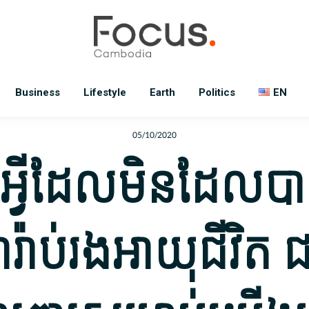
Business
Lifestyle
Earth
Politics
EN
05/10/2020
ូវ​អ្វី​ដែល​មិនដែល​បា
​រ៉ាប់រង​អាយុជីវិត