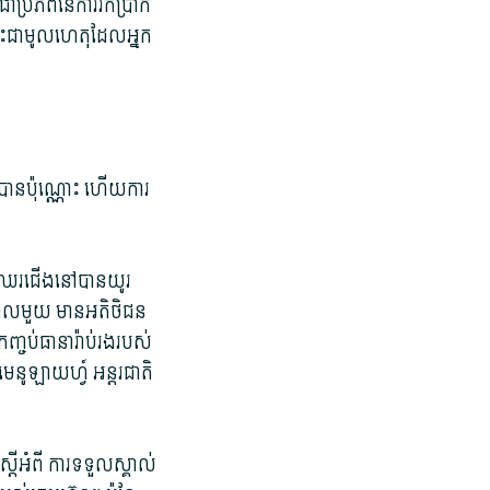
ជា​ប្រភព​នៃ​ការ​រក​ប្រាក់
ជា​មូល​ហេ​តុុ​ដែល​អ្នក​
ះ​បាន​ប៉ុណ្ណោះ ហើយ​ការ
មិន​ឈរជើង​នៅ​បាន​យូរ
មាន​ពេល​មួយ មាន​អតិថិជន​
្ចប់​ធានារ៉ាប់រង​របស់​
ន មេនូ​ឡាយ​ហ្វ៍ អន្តរជាតិ​
្តី​អំពី ការ​ទទួលស្គាល់​