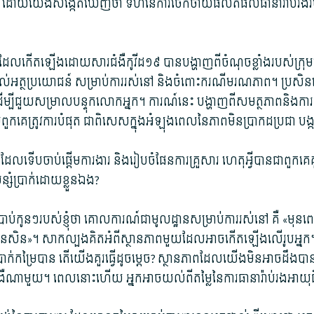
និយោគ ដោយ​យើង​សង្កេតឃើញ​ថា ទំហំ​នៃ​ការ​ចែកចាយ​ផលិតផល​ធានារ៉ាប់រង​រ
ល​កើតឡើង​ដោយសារ​ជំងឺ​កូ​វីដ១៩ បាន​បង្ហាញ​ពី​ចំណុច​ខ្លាំង​របស់​ក្រុមហ៊
តល់​អត្ថ​ប្រយោជន៍ សម្រាប់​ការរស់នៅ និង​ចំពោះ​ករណី​មរណភាព។ ប្រសិនបើ​អ្នក
​ដើម្បី​ជួយ​សម្រាល​បន្ទុក​លោកអ្នក។ ការណ៍​នេះ បង្ហាញ​ពី​សមត្ថភាព​និង​ការ​
ួក​គេ​ត្រូវការ​បំផុត ជាពិសេស​ក្នុងអំឡុងពេល​នៃ​ភាព​មិន​ប្រាកដប្រជា បង្ក​ព
​ដែល​ទើប​ចាប់ផ្ដើម​ការងារ និង​រៀបចំផែនការ​គ្រួសារ ហេតុអ្វីបានជា​ពួក​គេ​គួ
ន្សំប្រាក់​ដោយខ្លួនឯង​?
ំ​ប្រាប់​កូន​ៗ​របស់ខ្ញុំ​ថា គោលការណ៍​ជា​មូលដ្ឋាន​សម្រាប់​ការរស់នៅ គឺ «មុន​ពេ
ារ​ជាមុន​សិន»។ សាកល្បង​គិត​អំពី​ស្ថានភាព​មួយ​ដែល​អាច​កើតឡើង​លើ​រូប​អ
ក់កម្រៃ​បាន តើ​យើង​គួរ​ធ្វើ​ដូចម្ដេច​? ស្ថានភាព​ដែល​យើង​មិន​អាច​ដឹង​បាន ដ
​ណាមួយ។ ពេលនោះ​ហើយ អ្នក​អាច​យល់​ពី​តម្លៃ​នៃ​ការធានា​រ៉ាប់រង​អាយុ