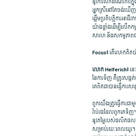
នូវ​ការ​បើក​ដំណើរការ​ក្ន
អ្នកស្រី​នៅតែ​ចង់​ឃើញ 
ផ្ដើម​ប្រតិបត្តិ​ការ​អាជ
យ៉ាង​ខ្លាំង​ដើម្បី​លើកក
សាលា និង​សកម្មភាព​ផ្ស
Focus៖
តើ​លោក​គិត​យ៉
លោក Helferich៖
នេះ 
នៃ​ការទិញ គឺ​ត្រូវ​សង្កត
គេ​ពិតជា​បាន​ធ្វើការ​សម្
ពួក​យើង​ត្រូវ​ធ្វើការ​ជាម
រ៉ាប់រង​ដែល​ពួក​គេ​ទិញ។
នូវ​តម្លៃ​របស់​ផលិតផល 
សម្រាប់​រយៈពេល​យូរ។ 