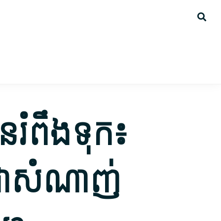
ន​រំពឹង​ទុក៖
 ជា​សំណាញ់​