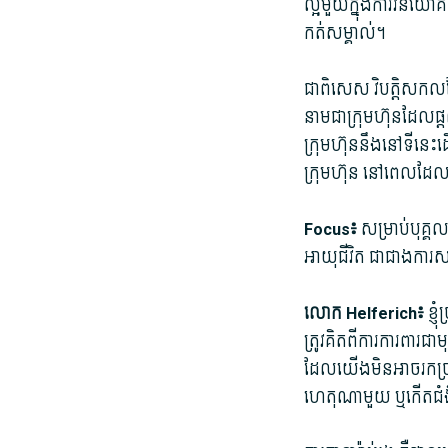
ល្អ​មួយ​ក្នុង​ការ​វិ
កត់សម្គាល់។
ជាពិសេស វិបត្តិ​សកល​ដែ
នាម​ជា​ក្រុមហ៊ុន​ដែល​ផ្
ក្រុមហ៊ុន​នឹង​នៅ​ទីនេះ
ក្រុមហ៊ុន នៅ​ពេល​ដែល​ព
Focus៖
សម្រាប់​បុគ្គល
អាយុជីវិត ជាជាង​ការ​ស
លោក Helferich៖
ខ្ញុ
ត្រូវ​គិត​ពី​ការ​ការព
ដែល​យើង​មិន​អាច​រក​ប្រា
ហេតុ​ណាមួយ ឬ​កើតជំងឺ