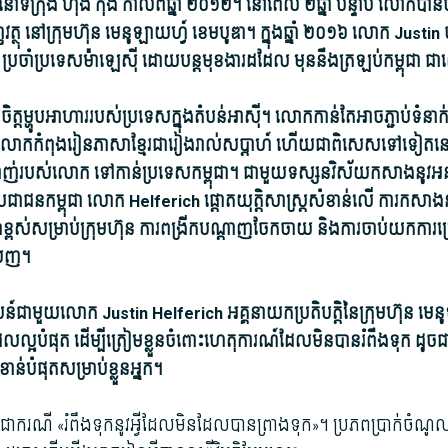
ៅ​ទីក្រុង ហុង កុង កាលពី​ឆ្នាំ ២០១២។ នៅ​ពេល ២ឆ្នាំ បន្ទាប់ លោក​បាន​ចា
ញវត្ថុ នៅ​ក្រុមហ៊ុន មេនូ​ឡាយ​ហ្វ៍ ខេម​បូ​ឌា។ ក្នុង​ឆ្នាំ ២០១៦ លោក Justin បា
៍ ប្រចាំ​ប្រទេស​ម៉ាឡេស៊ី ដោយ​បន្ត​មុខងារ​ដដែល មុននឹង​ត្រឡប់​កម្ពុជា ជា
ម្ហូបអាហារ​របស់​ប្រទេស​ក្នុង​តំបន់​អាស៊ី។ លោក​កាន់តែ​អាច​ភ្ជាប់​ទំនាក់ទ
ក​កំពុង​រៀន​ភាសាខ្មែរ​ជា​រៀងរាល់​សប្ដាហ៍ ហើយ​ជាពិសេស​ទៅទៀត​នោះ ភា
ី​ស្រឡាញ់​របស់​លោក ទៅកាន់​ប្រទេស​កម្ពុជា។ ជាមួយ​ទស្សនវិស័យ​កសាង​នូវ​អនាគ
្រជាជន​កម្ពុជា លោក Helferich ផ្ដោត​យុត្តិ​សាស្ត្រ​សំខាន់​លើ ការ​កសាង​នូវ​
ពស់​សម្រាប់​ក្រុមហ៊ុន ការពង្រីក​បណ្ដាញ​ចែកចាយ និង​ការ​ចាប់​យក​ការ​ប្រើ​ប
ញលេញ។
៍​ជាមួយ​លោក Justin Helferich អគ្គនាយក​ប្រតិបត្តិ​នៃ​ក្រុមហ៊ុន មេនូ​ឡ
រ​ដែល​ល្អ​បំផុត ដើម្បី​ត្រៀមខ្លួន​ចំពោះ​ហេតុការណ៍​ដែល​មិនបាន​រំពឹង​ទុក ដូចជា​
ាន់​បំផុត​សម្រាប់​ខ្លួន​អ្នក។
គឺជា​ករណី «រំពឹង​ទុក​នូវ​អ្វី​ដែល​មិនដែល​បាន​ព្រាងទុក»។ ប្រភព​ប្រាក់ចំណ