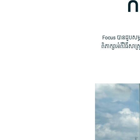
ក
Focus បាន​ជួប​សម្ភ
ពិភាក្សា​អំពី​វិធីសាស