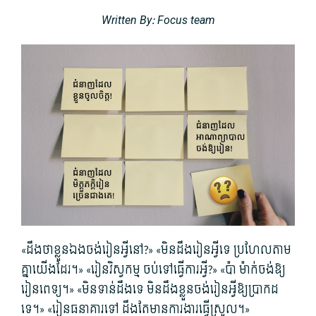
Written By: Focus team
«ដឹង​ថា​ខ្លួនឯង​ចង់​រៀន​អ្វី​នៅ​?» «មិន​ដឹង​រៀន​អ្វី​ទេ ប្រហែល​តាម​
គ្នាយើង​ដែរ។» «រៀន​វិស្វកម្ម ចប់​ទៅ​ធ្វើការ​អ្វី​?» «ប៉ា ម៉ា​​ក់​ចង់​ឱ្យ​
រៀន​ពេទ្យ។» «មិនទាន់​ដឹង​ទេ មិន​ដឹង​ខ្លួន​ចង់​រៀន​អ្វី​ឱ្យ​ប្រាកដ​
ទេ។» «រៀន​ធនាគារ​ទៅ ដឹង​តែ​មានការ​ងារ​ធ្វើ​ស្រួល។»