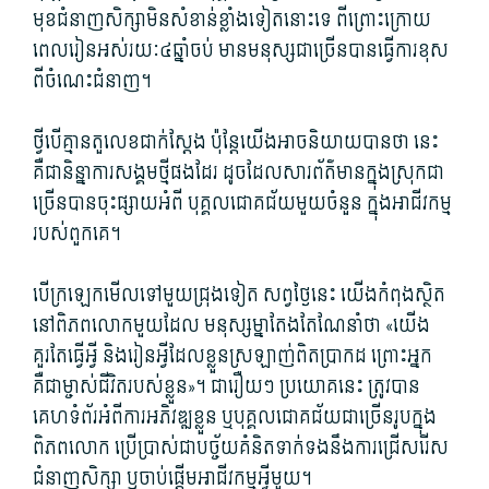
មុខជំនាញ​សិក្សា​មិន​សំខាន់​ខ្លាំង​ទៀត​នោះ​ទេ ពីព្រោះ​ក្រោយ
ពេល​រៀន​អស់​រយៈ៤ឆ្នាំ​ចប់ មាន​មនុស្សជា​ច្រើន​បាន​ធ្វើការ​ខុស​
ពី​ចំណេះ​ជំនាញ។
ថ្វីបើ​គ្មាន​តួលេខ​ជាក់​ស្ដែង ប៉ុន្តែ​យើង​អាច​និយាយ​បាន​ថា នេះ​
គឺជា​និន្នាការ​សង្គមថ្មី​ផង​ដែរ ដូចដែល​សារព័ត៌មាន​ក្នុង​ស្រុក​ជា
ច្រើន​បាន​ចុះផ្សាយ​អំពី បុគ្គល​ជោគជ័យ​មួយ​ចំនួន ក្នុង​អាជីវកម្ម​
របស់​ពួក​គេ។
បើ​ក្រឡេក​មើល​ទៅ​មួយ​ជ្រុង​ទៀត សព្វថ្ងៃ​នេះ យើង​កំពុង​ស្ថិត
នៅ​ពិភពលោក​មួយ​ដែល មនុស្សម្នា​តែងតែ​ណែនាំ​ថា «យើង​
គួរតែ​ធ្វើអ្វី និង​រៀន​អ្វី​ដែល​ខ្លួន​ស្រឡាញ់​ពិតប្រាកដ ព្រោះ​អ្នក​
គឺជា​ម្ចាស់ជីវិត​របស់​ខ្លួន»។ ជា​រឿយ​ៗ ប្រយោគ​នេះ ត្រូ​វ​បាន​
គេហទំព័រ​អំពី​ការ​អភិវឌ្ឍ​ខ្លួន​ ឬ​បុគ្គល​ជោគជ័យ​ជាច្រើន​រូប​ក្នុង​
ពិភពលោក ប្រើប្រាស់​ជា​បច្ច័យ​គំនិត​ទាក់ទង​នឹង​ការ​ជ្រើសរើស​
ជំនាញ​សិក្សា ឬ​ចាប់​ផ្តើម​អាជីវកម្ម​អ្វីមួយ។