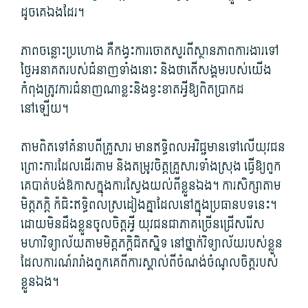
ដូច​គេឯង​ដែរ។
ភាព​ចន្លោះប្រហោង គឺ​កង្វះ​ការ​ចោត​សួរ​ពី​ស្ថានភាព​ការងារ​ទៅ​
ថ្ងៃ​អនាគត​របស់​ជំនាញ​ទាំងនោះ​ និង​ថា​តើ​សង្គម​របស់​យើង​
កំពុង​ត្រូវការ​ជំនាញ​ណាខ្លះ​និង​ខ្វះខាត​អ្វី​ឱ្យ​ពិតប្រាកដ​
នៅឡើយ។
តាមពិត​ទៅ​គំនាប​ពី​គ្រួសារ មាន​ឥទ្ធិពល​អវិជ្ជមាន​ទៅលើ​យុវជន
ព្រោះ​ការដែល​ដើរ​តាម និង​តម្រូវចិត្ត​គ្រួសារ​ទាំងស្រុង ធ្វើ​ឱ្យ​ពួក​
គេ​បាត់បង់​ឱកាស​ក្នុង​ការ​ស្វែងយល់​ពី​ខ្លួនឯង។ ការសិក្សា​តាម​
មិត្តភក្តិ ក៏​ជិះ​ឥទ្ធិពល​ស្រដៀងគ្នា​ដែល​នៅក្នុង​ប្រធានបទ​នេះ។
ដោយ​មិន​ដឹង​ខ្លួន​ចូលចិត្ត​អ្វី​ យុវជន​ជា​ភាគច្រើន​ជ្រើសរើស​
មហាវិទ្យាល័យ​តាម​មិត្តភក្តិ​ជិ​ត​សិ្នទ នៅ​ថ្នាក់​វិទ្យាល័យ​របស់​ខ្លួន
ដែល​ការណ៍​រារាំង​ពួក​គេ​ពី​ការ​ស្គាល់​ពី​ចំណង់​ចំណូលចិត្ត​របស់​
ខ្លួនឯង។