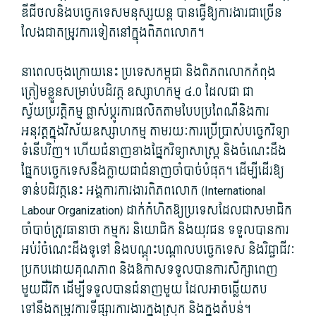
ឌីជីថល​និង​បច្ចេកទេស​មនុស្សយន្ត បាន​ធ្វើ​ឱ្យ​ការងារ​ជាច្រើន​
លែង​ជា​តម្រូវការ​ទៀត​នៅ​ក្នុង​ពិភពលោក។
នា​ពេល​ចុងក្រោយ​នេះ ប្រទេស​កម្ពុជា និង​ពិភពលោក​កំពុង​
ត្រៀមខ្លួន​សម្រាប់​បដិវត្ត ឧស្សាហកម្ម ៤.០ ដែល​ជា ជា​
ស្វ័យប្រវត្តិ​កម្ម ផ្លាស់​ប្តូរ​ការផលិត​តាម​បែប​ប្រពៃណី​និង​ការ
អនុវត្ត​ក្នុង​វិស័យ​ឧស្សាហកម្ម តាមរយៈ​ការ​ប្រើ​ប្រាស់​បច្ចេកវិទ្យា​
ទំនើប​វិញ។ ហើយ​ជំនាញ​ខាង​ផ្នែក​វិទ្យាសាស្ត្រ និង​ចំណេះដឹង​
ផ្នែក​បច្ចេកទេស​នឹង​ក្លាយ​ជា​ជំនាញ​ចាំបាច់​បំផុត។ ដើម្បី​ដើរ​ឱ្យ​
ទាន់​បដិវត្ត​នេះ អង្គការ​ការងារ​ពិភពលោក (International
Labour Organization​) ដាក់កំហិត​ឱ្យ​ប្រទេស​ដែល​ជាស​មា​ជិ​ក
ចាំបាច់​ត្រូវ​ធានា​ថា កម្មករ និយោជិក និង​យុវជន ទទួល​បានការ​
អប់រំ​ចំណេះដឹង​ទូទៅ និង​បណ្ដុះបណ្ដាល​បច្ចេកទេស និង​វិជ្ជាជីវៈ
ប្រកបដោយ​គុណភាព និង​ឱកាស​ទទួល​បានការ​សិក្សា​ពេញ​
មួយ​ជីវិត ដើម្បី​ទទួល​បាន​ជំនាញ​មួយ ដែល​អាច​ឆ្លើយតប
ទៅនឹង​តម្រូវការ​ទីផ្សារ​ការងារ​ក្នុង​ស្រុក និង​ក្នុង​តំបន់។