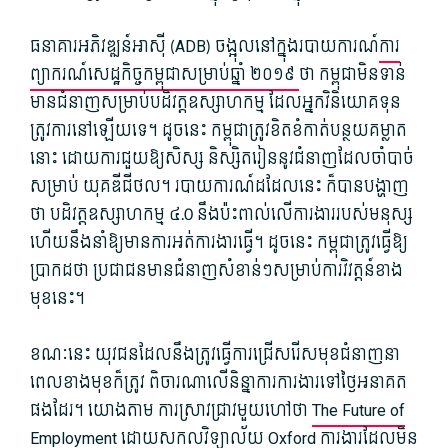
ធនាគារ​អភិវឌ្ឍន៍​អា​សុី (ADB​) ចង្អុល​នៅក្នុង​របាយការណ៍​
ការ
ព្យាករណ៍​សេដ្ឋកិច្ច​កម្ពុជា​សម្រាប់​ឆ្នាំ ២០១៩
ថា កម្ពុជា​មិនទាន់​
មាន​ជំនាញ​សម្រាប់​បដិវត្ត​ឧស្សាហកម្ម ដែល​អ្នកវិនិយោគទុន​
ត្រូវការ​នៅឡើយ​ទេ។ ដូចនេះ កម្ពុជា​ត្រូវ​ខិតខំ​កាត់បន្ថយ​គម្លាត​
នោះ ដោយ​ការ​ជួយ​ឱ្យ​សិស្ស និស្សិត​រៀន​នូវ​ជំនាញ​ដែល​ចាំបាច់​
សម្រាប់ យុគ​ឌីជីថល។ របាយការណ៍​ដដែល​នេះ ក៏បាន​បង្ហាញ​
ថា បដិវត្ត​ឧស្សាហកម្ម ៤.0 នឹង​ប៉ះពាល់​លើ​ការងារ​របស់​មនុស្ស
ហើយ​នឹង​នាំ​ឱ្យ​មានការ​អត់​ការងារ​ធ្វើ។ ដូចនេះ កម្ពុជា​ត្រូវ​ធ្វើ​ឱ្យ​
ប្រាកដ​ថា ប្រជាជន​មាន​ជំនាញ​សំ​ខាន់​ៗ​សម្រាប់​ការវិវត្តន៍​ខាង
មុខនេះ។
ខណៈនេះ យុវជន​ដែល​នឹង​ត្រូវ​ធ្វើការ​ជ្រើស​រើ​សមុខជំនាញ​នា​
ពេល​ខាងមុខ​ក៏​ត្រូវ ពិចារណា​លើ​និន្នាការ​ការងារ​ទៅ​ថ្ងៃ​អនាគត​
ផង​ដែរ។ យោង​តាម ការស្រាវជ្រាវ​មួយ​ហៅថា​
The Future of
Employment
ដោយសកល​វិទ្យាល័យ Oxford ការងារ​ដែល​មិន​