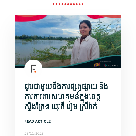
ជួបជាមួយនឹងការផ្សព្វផ្សាយ និង
ការការពារសហគមន៍ក្នុងខេត្ត
ស្ទឹងត្រែង យុវតី រៀម ស្រីរ៉ាត់
READ ARTICLE
23/11/2023