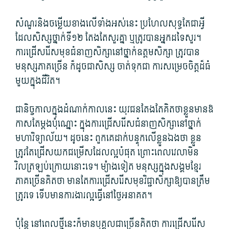
សំណួរ​និង​ចម្លើយ​ខាងលើ​ទាំងអស់​នេះ ប្រហែល​សុទ្ធតែ​ជា​អ្វី​
ដែល​សិស្ស​ថ្នាក់​ទី១២ តែងតែ​សួរ​គ្នា ឬ​ត្រូវ​បាន​អ្នកដទៃ​សួរ។
ការ​ជ្រើសរើស​មុខជំនាញ​សិក្សា​នៅ​ថ្នាក់​ឧត្ដម​សិក្សា ត្រូវ​បាន​
មនុស្ស​ភាគច្រើន ក៏ដូចជា​សិស្ស ចាត់ទុកជា ការសម្រេច​ចិត្ត​ដ៏​ធំ​
មួយ​ក្នុង​ជីវិត។
ជានិច្ចកាល​ក្នុង​ដំណាក់កាល​នេះ យុវជន​តែងតែ​គិត​ថា​ខ្លួន​មាន​ឱ​
កា​ស​តែ​ម្ត​ង​ប៉ុ​​ណ្នោះ ក្នុង​ការ​ជ្រើសរើស​ជំនាញ​សិក្សា​នៅ​ថ្នាក់​
មហាវិទ្យាល័យ។ ដូចនេះ ពួក​គេ​ដាក់​បន្ទុក​លើ​ខ្លួន​ឯង​ថា ខ្លួន​
ត្រូវតែ​ជ្រើស​យក​ជម្រើស​ដែល​ល្អ​បំផុត ព្រោះ​ពេលវេលា​មិន​
វិលត្រឡប់​ក្រោយ​នោះ​ទេ។ ម្យ៉ាងទៀត មនុស្ស​ក្នុង​សង្គម​ខែ្មរ
ភាគច្រើន​គិត​ថា មានតែ​ការ​ជ្រើសរើស​មុខវិជ្ជា​សិក្សា​ឱ្យ​បាន​ត្រឹម
ត្រូវ​ទេ ទើប​មានការ​ងារ​ល្អ​ធ្វើ​នៅ​ថ្ងៃ​អនាគត។
ប៉ុន្តែ នៅ​ពេល​ថ្មី​នេះក៏​មាន​បុគ្គល​ជាច្រើន​គិត​ថា ការ​ជ្រើសរើស​