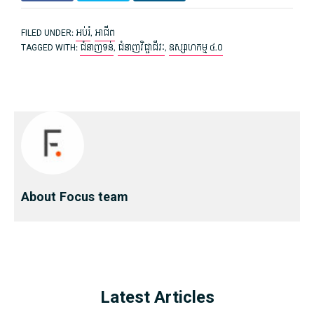
FILED UNDER:
អប់រំ
,
អាជីព
TAGGED WITH:
ជំនាញទន់
,
ជំនាញ​វិជ្ជាជីវៈ
,
ឧស្សាហកម្ម​ ៤.០
About Focus team
Latest Articles