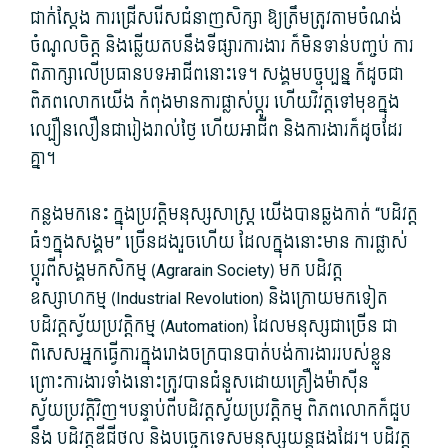
ជាក់​ស្តែង ការ​ជ្រើសរើស​ជំនាញ​សិក្សា ឱ្យ​ត្រឹមត្រូវ​តាម​ចំណង់​
ចំណូលចិត្ត និង​ឆ្លើយតប​នឹង​ទីផ្សារ​ការងារ ក៏​មិនទាន់​បញ្ចប់ ការ
ពិភាក្សា​លើ​ប្រធានបទ​អាជីព​នោះ​ទេ។ សង្គម​បច្ចុប្បន្ន​ ក៏ដូចជា​
ពិភពលោក​យើង កំពុង​មានការ​ផ្លាស់​ប្តូរ ហើយ​វិវត្ត​ទៅមុខ​ក្នុង​
ល្បឿន​លឿន​ជា​រៀងរាល់ថ្ងៃ ហើយ​អាជីព និង​ការងារ​ក៏​ដូច​ដែរ​
គ្នា។
កន្លងមក​នេះ ក្នុង​ប្រវត្តិ​មនុស្ស​សាស្រ្ត យើង​បាន​ឆ្លងកាត់ “បដិ​វត្ត​
ធំៗ​ក្នុង​សង្គម​” ច្រើនដង​រួចហើយ ដែល​ក្នុង​នោះ​មាន ការ​ផ្លាស់​
ប្ដូរ​ពីសង្គម​កសិកម្ម (Agrarain Society​) មក បដិវត្ត​
ឧស្សាហកម្ម (Industrial Revolution​) និង​ក្រោយមក​ទៀត
បដិវត្ត​ស្វ័យប្រវត្តិ​កម្ម (Automation​) ដែល​មនុស្សជា​ច្រើន ជា
ពិសេស​អ្នកធ្វើការ​ក្នុង​រោងចក្រ​បាន​បាត់បង់​ការងារ​របស់​ខ្លួន
ព្រោះ​ការងារ​ទាំងនោះ​ត្រូវ​បាន​ជំនួស​ដោយ​គ្រឿង​ម៉ា​សុីន​
ស្វ័យប្រវត្តិ​វិញ។បន្ទាប់ពី​បដិវត្ត​ស្វ័យប្រវត្តិ​កម្ម ពិភពលោក​ក៏​ជួប​
នឹង បដិវត្ត​ឌីជីថល និង​បច្ចេកទេស​មនុស្សយន្ត​ផង​ដែរ។ បដិវត្ត​