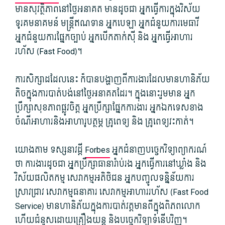
មាន​សុវត្ថិភាព​នៅ​ថ្ងៃ​អនាគត មាន​ដូចជា អ្នកធ្វើការ​ក្នុង​វិស័យ​
ទូរគមនាគមន៍ មន្ត្រី​ឥណទាន អ្នក​បេឡា អ្នកជំនួយ​ការ​មេធាវី
អ្នកជំនួយ​ការ​ផ្នែក​ច្បាប់ អ្នក​បើ​ក​តា​ក់​​សុី និង អ្នកធ្វើ​អាហារ​
រហ័ស (Fast Food​)។
ការសិក្សា​ដដែល​នេះ ក៏បាន​បង្ហាញ​ពី​ការងារ​ដែល​មាន​ហានិភ័យ​
តិច​ក្នុង​ការបាត់បង់​នៅ​ថ្ងៃ​អនាគត​ដែរ។ ក្នុង​នោះ​រួមមាន អ្នក​
ប្រឹក្សា​សុខភាព​ផ្លូវចិត្ត អ្នក​ប្រឹក្សា​ផ្នែកការ​ងារ អ្នកឯកទេស​ខាង​
ចំណីអាហារ​និង​អាហារូបត្ថម្ភ គ្រូពេទ្យ និង គ្រូពេទ្យ​វះកាត់។
យោង​តាម ទស្សនាវដ្ដី
Forbes
អ្នក​ជំនាញ​បច្ចេកវិទ្យា​ព្យាករណ៍​
ថា ការងារ​ដូចជា​ អ្នក​ប្រឹក្សា​ធានារ៉ាប់រង អ្នកធ្វើការ​នៅ​ឃ្លាំង និង
វិស័យ​ផលិតកម្ម សេវាកម្ម​អតិថិជន អ្ន​ក​បញ្ចូល​ទន្និ​ន័យ​ការ
ស្រាវជ្រាវ សេវាកម្ម​ធនាគារ សេវាកម្ម​អាហារ​រហ័ស (Fast Food
Service​) មាន​ហានិភ័យ​ក្នុង​ការ​បាត់​វត្តមាន​ពី​ក្នុង​ពិភពលោក
ហើយ​ជំនួស​ដោយគ្រឿងយន្ត និង​បច្ចេកវិទ្យា​ទំនើប​វិញ។