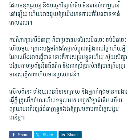
ដែល​មនុស្សយន្ត និង​បច្ចេកវិទ្យា​ទំនើប មិនទាន់​បំពេញ​បាន​
នៅឡើយ ហើយ​អាច​ជួយ​ឱ្យ​យើង​មានការ​បត់បែន​បាន​ទាន់​
ពេល​វេលា។
ការពិភាក្សា​លើ​ជំនាញ គឺជា​ប្រធានបទ​ដែល​មិន​ចេះ ចប់​មិន​ចេះ​
ហើយ​មួយ ព្រោះ​សង្គម​តែងតែ​ផ្លាស់​ប្ដូរ​ជា​រៀងរាល់ថ្ងៃ ហើយ​អ្វី​
ដែល​យើង​អាច​ធ្វើ​បាន នោះ​គឺ​ការសម្រប​ខ្លួន​ហើយ ស្វ័យ​សិក្សា​
បន្ថែម​តាម​ប្រព័ន្ធ​អុីន​ធឺណិត និង​ការ​ប្រើ​ប្រាស់​វា​ឱ្យ​បាន​ត្រឹមត្រូវ
មាន​សុវត្ថិភាព​ហើយ​មានប្រយោជន៍។
លើស​ពី​នេះ ទាំង​យុវជន​ជំនាន់​ក្រោយ និង​អ្នក​កំពុង​មានការ​ងារ​
ធ្វើ​ក្តី ត្រូវ​បើកចំហ​រហើយ​ទទួលយក បច្ចេកវិទ្យា​ទំនើប​ ហើយ​
ព្យាយាម​អភិវឌ្ឍន៍​ជំនាញ​ខ្លួនឯង​ឱ្យ​ស្របតាម​ការ​វិវត្ត​សង្គម​
ជានិច្ច​៕
Share
Share
Share