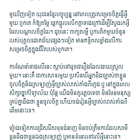
មួយវិញទៀត យុវជន​ខ្មែរ​បច្ចុប្បន្ន នៅ​ពេល​ត្រូវ​សម្រេចចិត្ត​ធ្វើអ្វី​
មួយ ពួក​គេ ក៏​ឱ្យ​តម្លៃ ផ្ដេក​​​ផ្ដួល​លើក​ត្តា​ខាងក្រៅ​ដើម្បី​ស្វែងរក​អ្វី​
ដែល​បណ្ដាល​ចិត្ត​ដែរ។ ដូចនេះ ពាក្យ​សម្តី ឬការ​គិត​មួយ​ចំនួន​
របស់​បុគ្គល​ជោគ​ជ័យ​ផ្សេង​ៗ​ទៀត មាន​ឥទ្ធិពល​ខ្លាំង​លើ​ការ
សម្រេច​ចិត្ត​ក្នុង​ជីវិត​របស់​ពួក​គេ។
ការណែនាំ​ខាងលើ​នេះ ស្តាប់​ទៅ​ដូចជា​រឿង​ដែល​ងាយស្រួល​
មួយ។ នោះ​គឺ ជា​ការ​សាទរ​មួយ ប្រសិនបើ​អ្នកដឹង​ច្បាស់​ថា​ខ្លួន
ចូលចិត្ត​និង​ស្រឡាញ់​អ្វី​ច្បាស់លាស់​តាំងពី​ក្មេង ឬ នៅ​ក្នុង​ពេល​
សិក្សា​ថ្នាក់​វិទ្យាល័យ ប៉ុន្តែ យើង​មិន​គួរ​ភ្លេច​ទេ​ថា មិនមែន​មនុស្ស​
គ្រប់គ្នា​ដឹង​ថា ខ្លួន​ចូលចិត្ត ហើយ​ចង់​រៀន​អ្វី​ច្បាស់លាស់​តាំងពី​
ដើម​នោះ​ទេ។
ម្យ៉ាងទៀត​ការ​ជ្រើសរើស​មុខជំនាញ មិន​ចប់​ត្រឹម​ការដែល​សាមី
ខ្លួន​ដឹង​ថា​ខ្លួនឯង​ស្រឡាញ់ ឬ​មាន​ទំនោរ​ទៅលើ​អ្វី​នោះ​ទេ។