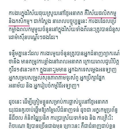
ការងារ​ក្នុង​វិស័យ​ផុយ​ស្រួយ​នៅ​ថ្ងៃ​អនាគត គឺ
​វិស័យ​ផលិតកម្ម
និង​កសិកម្
ម។ ជាក់ស្ដែង នា​ពេល​បច្ចុប្បន្ន​នេះ ការងារ​ដែល​ប្រើ​
កម្លាំង​ពលកម្ម​មួយ​ចំនួន​នៅក្នុង​វិស័យ​ទាំងពីរ​នេះ​ត្រូវ​បាន​ជំនួស​
ដោ​ម៉ា​សុី​នប​ណ្តើរៗ​ផង​ដែរ។
ទន្ទឹមគ្នា​នេះ​ដែល ការងារ​មួយ​ចំនួន​ត្រូវ​បាន​អ្នក​ជំនាញ​ព្យាករណ៍​
ថា​នឹង មាន​តម្រូវការ​ខ្លាំង​នៅពេលអនាគត ក្រោយពេល​ជួប​វិ​បិ​ត្ត​
កូ​វីដ១៩នេះ​មក។
ក្នុង​នោះ​រួមមាន
​ អ្នក​ឯក​ទេ​សម្លេង​អន​ឡាញ
អ្នក​សម្របសម្រួល​សុខភាព​តាម​ទូរស័ព្ទ អ្នក​ប្រឹក្សា​ផ្នែក​
អនាម័យ និង អ្នក​រៀបចំ​កម្មវិធី​អឡាញ។
ដូចនេះ ដើម្បី​ត្រៀមខ្លួន​សម្រាប់​ការ​ផ្លាស់​ប្តូរ​នៅ​ថ្ងៃ​អនាគត
យុវជន​គួរ​ចាប់ផ្តើម​ឱ្យ​តម្លៃ​លើ​ជំនាញ​ទន់ ដូចជា អក្ខរកម្ម​ប្រព័ន្ធ​
ឌីជីថល គំនិត​ឆ្នៃ​ប្រឌិត ការ​ប្រាស្រ័យ​ទាក់ទង និង ការ​ត្រិះរិះ​
ពិចារណា ឱ្យ​បាន​ច្រើនជាង​មុន ព្រោះ​នេះ គឺជា​ជំនាញ​ជាប់​ខ្លួន​