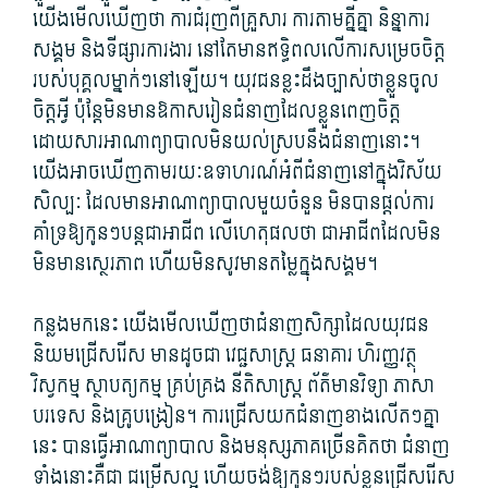
យើង​មើល​ឃើញ​ថា ការ​ជំរុញ​ពី​គ្រួសារ ការ​តាម​គ្នីគ្នា និន្នាការ​
សង្គម និង​ទីផ្សារ​ការងារ នៅតែ​មាន​ឥទ្ធិពល​លើ​ការសម្រេច​ចិត្ត​
របស់​បុគ្គល​ម្នា​ក់ៗ​នៅឡើយ។ យុវជន​ខ្លះ​ដឹង​ច្បាស់​ថា​ខ្លួន​ចូល
ចិត្ត​អ្វី ប៉ុន្តែ​មិន​មានឱកាស​រៀន​ជំនាញ​ដែល​ខ្លួន​ពេញចិត្ត
ដោយសារ​អាណាព្យាបាល​មិន​យល់ស្រប​នឹង​ជំនាញ​នោះ។
យើង​អាច​ឃើញ​តាមរយៈ​ឧទាហរណ៍​អំពី​ជំនាញ​នៅក្នុង​វិស័យ​
សិល្បៈ ដែល​មាន​អាណាព្យាបាល​មួយ​ចំនួន មិនបាន​ផ្តល់​ការ​
គាំទ្រ​ឱ្យ​កូន​ៗបន្ត​ជា​អាជីព លើ​ហេតុផល​ថា ជា​អាជីព​ដែល​មិន​
មិន​មាន​ស្ថេរ​ភាព ហើយ​មិនសូវ​មានតម្លៃ​ក្នុង​សង្គម។
កន្លងមក​នេះ យើង​មើល​ឃើញ​ថា​ជំនាញ​សិក្សា​ដែល​យុវជន​
និយម​ជ្រើសរើស មាន​ដូចជា វេជ្ជសាស្ត្រ ធនាគារ ហិរញ្ញវត្ថុ
វិស្វកម្ម ស្ថាបត្យកម្ម គ្រប់គ្រង នីតិសាស្ត្រ ព័ត៌មាន​វិទ្យា ភាសា
បរទេស និង​គ្រូបង្រៀន។ ការ​ជ្រើស​យក​ជំនាញ​ខាង​លើ​តៗ​គ្នា​
នេះ បាន​ធ្វើ​អាណាព្យាបាល និង​មនុស្ស​ភាគច្រើន​គិត​ថា ជំនាញ​
ទាំងនោះ​គឺជា ជម្រើស​ល្អ ហើយ​ចង់​ឱ្យ​កូន​ៗរបស់​ខ្លួន​ជ្រើសរើស​