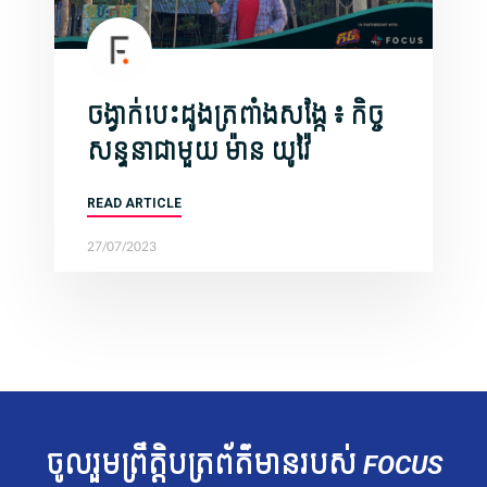
ចង្វាក់បេះដូងត្រពាំងសង្កែ ៖ កិច្ច
សន្ទនាជាមួយ ​ម៉ាន យូវ៉ៃ
READ ARTICLE
27/07/2023
ចូលរួម​ព្រឹត្តិបត្រ​ព័ត៌មាន​របស់​
FOCUS