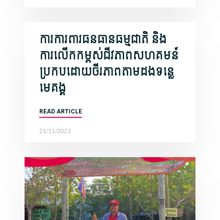
ការការពារធនធានធម្មជាតិ និង
ការលើកកម្ពស់ជីវភាពសហគមន៍
ប្រកបដោយចីរភាពតាមដងទន្លេ
មេគង្គ
READ ARTICLE
21/11/2023