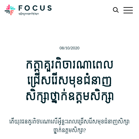
Skip
Skip
to
to
main
footer
08/10/2020
content
កត្តាគួរពិចារណាពេល
ជ្រើសរើសមុខជំនាញ
សិក្សាថ្នាក់ឧត្តមសិក្សា
តើយុវជនគួរពិចារណាលើអ្វីខ្លះពេលជ្រើសរើសមុខជំនាញសិក្សា
ថ្នាក់ឧត្តមសិក្សា?