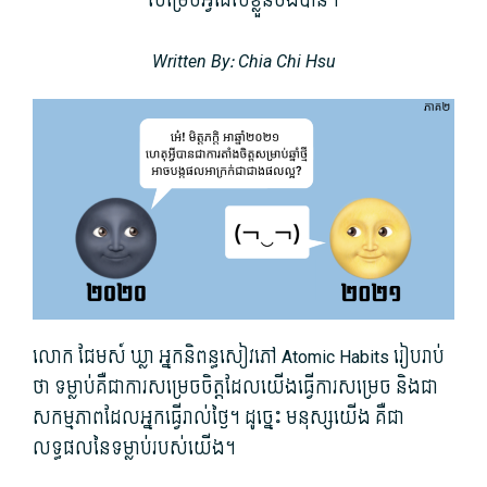
សម្រេច​អ្វី​ដែល​ខ្លួន​ចង់បាន។
Written By: Chia Chi Hsu
លោក ជែមស៍ ឃ្លា អ្នកនិពន្ធ​សៀវភៅ Atomic Habits រៀបរាប់​
ថា ទម្លាប់​គឺជា​ការសម្រេច​ចិត្ត​ដែល​យើង​ធ្វើការ​សម្រេច និង​ជា
សកម្ម​ភាព​ដែល​អ្នកធ្វើ​រាល់ថ្ងៃ។ ដូច្នេះ មនុស្សយើង គឺជា​
លទ្ធផល​នៃ​ទម្លាប់​របស់​យើង។