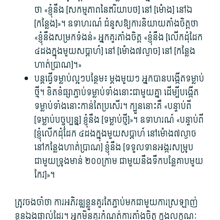
ថា «ខ្ញុំ​នឹង [សកម្មភាព​នៃ​ឥរិយាបថ​] នៅ [ម៉ោង​] នៅឯ
[កន្លែង​]»។ ឧទាហរណ៍ ជំនួស​ឱ្យ​ការ​និយាយ​តាំងចិត្ត​ថា
«ខ្ញុំ​នឹង​សម្រក​ទំ​ងន់» អ្នក​គួរ​តាំងចិត្ត «ខ្ញុំ​នឹង [លើក​ដុំដែក
៤ដង​ក្នុង​មួយ​សប្ដាហ៍​] នៅ [ម៉ោង៧ល្ងាច​] នៅ [កន្លែង​
ហាត់ប្រាណ​]។»
បន្តធ្វើ​ទម្លាប់​ល្អ​ៗបន្ថែម៖ ម្តង​មួយ​ៗ អ្នក​បាន​បង្កើត​ទម្លាប់​
ថ្មី។ ខិតខំ​ផ្សា​ភ្ជាប់​ទម្លាប់​ទាំងនោះ​ជាមួយគ្នា ដើម្បី​បង្កើត​
ទម្លាប់​ទាំងនោះ​កាន់តែ​ប្រសើរ។ ក្បួន​នោះ​គឺ «បន្ទាប់ពី
[ទម្លាប់​បច្ចុប្បន្ន​] ខ្ញុំ​នឹង [ទម្លាប់​ថ្មី​]»។ ឧទាហរណ៍ «បន្ទាប់ពី
[ខ្ញុំ​លើក​ដុំដែក ៤ដង​ក្នុង​មួយ​សប្តាហ៍ នៅ​ម៉ោង៧ល្ងាច
នៅកន្លែង​ហាត់ប្រាណ​] ខ្ញុំ​នឹង [ទទួលទាន​អង្ករសម្រូប
ជាមួយ​ទ្រូង​មាន់ ២០០ក្រាម ជាមួយនឹង​ទឹក​បន្លែ​គាប​មួយ​
កែវ​]»។
ត្រូវ​ចងចាំ​ថា ការ​អភិវឌ្ឍ​ខ្លួន​គួរតែ​ភ្ជាប់​មក​ជាមួយ​ការ​ស្រឡាញ់​
ខ្លួនឯង​ផ្ទាល់​ដែរ។ អ្នក​មិន​គួរ​កំណត់​ការ​តាំងចិត្ត ក្នុង​លក្ខណៈ​