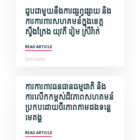
ជួបជាមួយនឹងការផ្សព្វផ្សាយ និង
ការការពារសហគមន៍ក្នុងខេត្ត
ស្ទឹងត្រែង យុវតី រៀម ស្រីរ៉ាត់
READ ARTICLE
23/11/2023
ការការពារធនធានធម្មជាតិ និង
ការលើកកម្ពស់ជីវភាពសហគមន៍
ប្រកបដោយចីរភាពតាមដងទន្លេ
មេគង្គ
READ ARTICLE