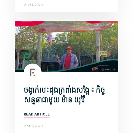
21/11/2023
ចង្វាក់បេះដូងត្រពាំងសង្កែ ៖ កិច្ច
សន្ទនាជាមួយ ​ម៉ាន យូវ៉ៃ
READ ARTICLE
27/07/2023