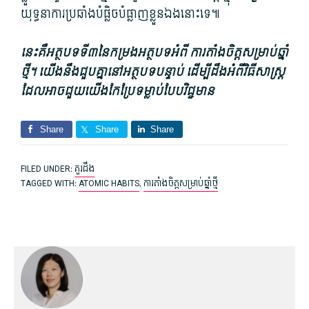
យុទ្ធនាការ​ប្រឆាំង​បំផ្លិច​បំផ្លាញ​ខ្លួនឯង​នោះ​ទេ​៕
នេះ​គឺ​អត្ថបទ​ទី៣នៃ​កម្រង​អត្ថបទ​អំពី ការ​តាំងចិត្ត​សម្រាប់​ឆ្នាំ​
ថ្មី។ យើង​នឹង​ជួប​គ្នា​នៅ​អត្ថបទ​បន្ទាប់ ដើម្បី​ដឹង​អំពី
វិធីសាស្ត្រ
ដែលអាចជួយយើងកែប្រែទម្លាប់បែបវិជ្ជមាន
Share
Share
Share
FILED UNDER:
គួរដឹង
TAGGED WITH:
ATOMIC HABITS
,
ការ​តាំងចិត្ត​សម្រាប់​ឆ្នាំ​ថ្មី