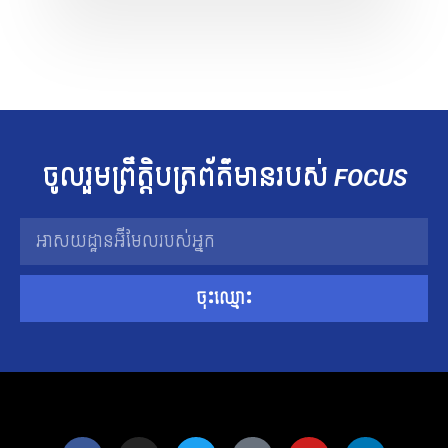
ចូលរួម​ព្រឹត្តិបត្រ​ព័ត៌មាន​របស់​
FOCUS
ចុះឈ្មោះ