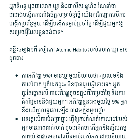
អ្នកនិពន្ធ ដូចជា​លោក ឃ្លា និង​ឆា​លីស ឌូ​ហិច ណែនាំ​ថា
ជាជាង​បង្កើត​ការ​តាំងចិត្ត​សម្រាប់​ឆ្នាំ​ថ្មី យើង​គួរតែ​ផ្តោត​លើ​ការ
បង្កើត​ប្រព័ន្ធ​មួយ ដើម្បី​បង្កើត​ទម្លាប់​ប្រចាំថ្ងៃ ដើម្បី​ជួយ​អ្នក​ឱ្យ​
សម្រេច​អ្វី​ដែល​ខ្លួន​ចង់បាន។
គន្លឹះ​ចម្បង​ៗពី សៀវភៅ Atomic Habits របស់​លោក ឃ្លា មាន​
ដូចជា៖
ការ​អភិវឌ្ឍ ១%៖ មាន​ឃ្លា​មួយ​និយាយ​ថា «ប្រឈម​នឹង​
ការ​លំបាក ឬក៏​ដេក​ផ្ទះ» មិនបាន​ជួយ​អ្វី​នោះ​ទេ។ អ្នក​
គួរតែ​ផ្តោត​លើ ការ​អភិវឌ្ឍ​តូច​ៗក្នុង​ជីវិត​ប្រចាំថ្ងៃ និង​ការ​
គិត​វិជ្ជមាន​នឹង​ជួយ​អ្នក។ អភិវឌ្ឍ​ខ្លួនឯង​មួយថ្ងៃ ១% អ្នក​
នឹង​ឃើញ​លទ្ធផល​ឡើង ៣៨​%ក្នុង​មួយឆ្នាំ​!
អនុវត្ត​លើ​ការប៉ងប្រាថ្នា៖ ធ្វើ​ឱ្យ​ការកំណត់​គោលដៅ​របស់​
អ្នកមាន​ភាព​ជាក់លាក់ ដូចជា​គិតថា តើ​អ្នក​នឹង​ធ្វើសកម្ម
ភាព​យ៉ាងដូច​ម្តេច​ទៅលើ​ទម្លាប់​របស់​អ្នក ដោយ​និយាយ​