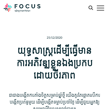
Skip
Skip
to
to
main
footer
25/12/2020
content
យុទ្ធសាស្រ្តដើម្បីធ្វើមាន
ការអភិវឌ្ឍខ្លួនឯងប្រកប
ដោយចីរភាព
ជាជាង​បង្កើត​ការ​តាំងចិត្ត​សម្រាប់​ឆ្នាំ​ថ្មី យើង​គួរតែ​ផ្តោត​លើ​ការ
បង្កើត​ប្រព័ន្ធ​មួយ ដើម្បី​បង្កើត​ទម្លាប់​ប្រចាំថ្ងៃ ដើម្បី​ជួយ​អ្នក​ឱ្យ​