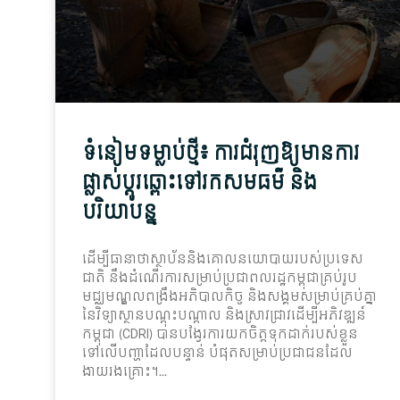
ទំនៀមទម្លាប់ថ្មី៖ ការជំរុញឱ្យមានការ
ផ្លាស់ប្ដូរឆ្ពោះទៅរកសមធម៌ និង
បរិយាបន្ន
ដើម្បីធានាថាស្ថាប័ននិងគោលនយោបាយរបស់ប្រទេស
ជាតិ នឹងដំណើរការសម្រាប់ប្រជាពលរដ្ឋកម្ពុជាគ្រប់រូប
មជ្ឈមណ្ឌលពង្រឹងអភិបាលកិច្ច និងសង្គមសម្រាប់គ្រប់គ្នា
នៃវិទ្យាស្ថានបណ្តុះបណ្តាល និងស្រាវជ្រាវដើម្បីអភិវឌ្ឍន៍
កម្ពុជា (CDRI) បានបង្វែរការយកចិត្តទុកដាក់របស់ខ្លួន
ទៅលើបញ្ហាដែលបន្ទាន់ បំផុតសម្រាប់ប្រជាជនដែល
ងាយរងគ្រោះ។