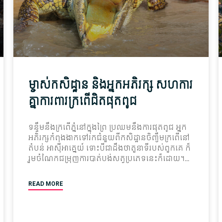
ម្ចាស់កសិដ្ឋាន និងអ្នកអភិរក្ស សហការ
គ្នាការពារក្រពេីជិតផុតពូជ
ទន្ទឹមនឹងក្រពើភ្នំនៅក្នុងព្រៃ ប្រឈមនឹងការផុតពូជ អ្នក
អភិរក្សកំពុងងាកទៅរកជំនួយពីកសិដ្ឋានចិញ្ចឹមក្រពើនៅ
តំបន់ អាស៊ីអាគ្នេយ៍ ទោះបីជាដឹងថាតួនាទីរបស់ពួកគេ ក៏
រួមចំណែកជម្រុញការបាត់បង់សត្វប្រភេទនេះក៏ដោយ។
READ MORE