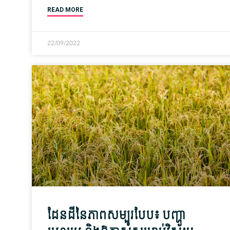
READ MORE
22/09/2022
ដែនដី​នៃ​ភាព​សម្បូរ​បែប៖ បញ្ហា​