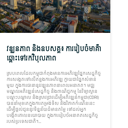
វឌ្ឍនភាព និងឧបសគ្គ៖ ការរៀបចំមាគ៌ា
ឆ្ពោះទៅរកវិបុលភាព
ស្របពេលដែលកម្ពុជាកំពុងមានការអភិវឌ្ឍផ្នែកសេដ្ឋកិច្ច
ការសង្កេតទៅលើគន្លងការអភិវឌ្ឍ ក្លាយជាផ្នែកសំខាន់
មួយ ក្នុងការធានានូវវឌ្ឍនភាពនាពេលអនាគត។ មជ្ឈ
មណ្ឌលអភិវឌ្ឍន៍សេដ្ឋកិច្ច និងពាណិជ្ជកម្ម នៃវិទ្យាស្ថាន
បណ្តុះបណ្តាល និងស្រាវជ្រាវដើម្បីអភិវឌ្ឍន៍កម្ពុជា(CDRI)
បាននាំមុខគេក្នុងការតម្រង់ទិស និងវិភាគកំណើននេះ
ដើម្បីផ្តល់ជូននូវទិន្នន័យដ៏មានតម្លៃ ទៅដល់អ្នក
បង្កើតគោលនយោបាយ ក្នុងការរៀបចំអនាគតសេដ្ឋកិច្ច
របស់ប្រទេសជាតិ។