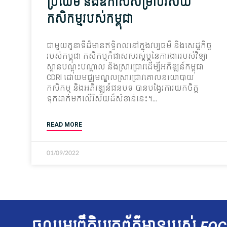
ប្រឈម និង​ឱកាស​សម្រាប់​វិស័យ​
កសិកម្ម​របស់​កម្ពុជា
ជាមួយ​តួនាទី​ដ៏​មាន​ឥទ្ធិពល​នៅ​ក្នុង​វប្បធម៌ និង​សេដ្ឋកិច្ច​
របស់​កម្ពុជា កសិកម្ម​ក៏​ជាស​សរ​ស្តម្ភ​នៃ​ការងារ​របស់​វិទ្យា
ស្ថាន​បណ្ដុះ​បណ្ដាល និង​ស្រាវ​ជា្រវ​ដើម្បី​អភិ​ឌ្ឍ​ន៍​កម្ពុជា
CDRI ដោយ​មជ្ឈមណ្ឌល​ស្រាវជ្រាវ​គោលនយោបាយ​
កសិកម្ម និង​អភិវឌ្ឍន៍​ជនបទ បាន​បង្វែរ​ការ​យកចិត្ត​
ទុកដាក់​មក​លើ​វិស័យ​ដ៏​សំខាន់​នេះ។
READ MORE
01/09/2022