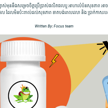
ច្បាស់​មុននឹង​សម្រេចចិត្ត​ប្រើប្រាស់​ផលិតផល​ឬ អាហារ​បំប៉ន​សុខភាព អាច​
 ដែល​មិន​ប៉ះពាល់​ដល់​សុខភាព ខាតបង់​ពេលវេលា និង ប្រាក់កាស​របស
Written By: Focus team