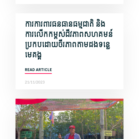
ការការពារធនធានធម្មជាតិ និង
ការលើកកម្ពស់ជីវភាពសហគមន៍
ប្រកបដោយចីរភាពតាមដងទន្លេ
មេគង្គ
READ ARTICLE
21/11/2023