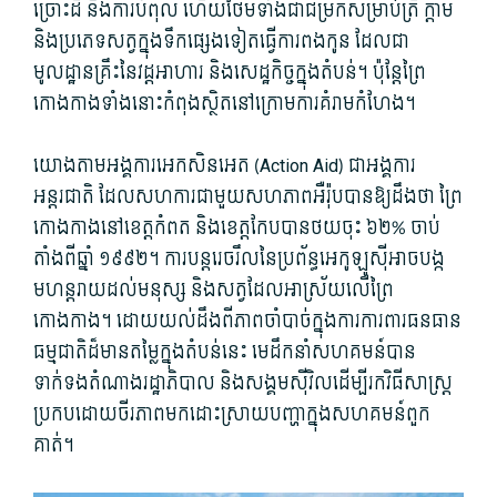
ច្រោះដី និងការបំពុល ហើយថែមទាំងជាជម្រកសម្រាប់ត្រី ក្តាម
និងប្រភេទសត្វក្នុងទឹកផ្សេងទៀតធ្វើការពងកូន ដែលជា
មូលដ្ឋានគ្រឹះនៃវដ្តអាហារ និងសេដ្ឋកិច្ចក្នុងតំបន់។ ប៉ុន្តែព្រៃ
កោងកាងទាំងនោះកំពុងស្ថិតនៅក្រោមការគំរាមកំហែង។
យោងតាមអង្គការអេកសិនអេត (Action Aid) ជាអង្គការ
អន្តរជាតិ ដែលសហការជាមួយសហភាពអឺរ៉ុបបានឱ្យដឹងថា ព្រៃ
កោងកាងនៅខេត្តកំពត និងខេត្តកែបបានថយចុះ ៦២% ចាប់
តាំងពីឆ្នាំ ១៩៩២។ ការបន្តរេចរឹលនៃប្រព័ន្ធអេកូឡូស៊ីអាចបង្ក
មហន្តរាយដល់មនុស្ស និងសត្វដែលអាស្រ័យលើព្រៃ
កោងកាង។ ដោយយល់ដឹងពីភាពចាំបាច់ក្នុងការការពារធនធាន
ធម្មជាតិដ៏មានតម្លៃក្នុងតំបន់នេះ មេដឹកនាំសហគមន៍បាន
ទាក់ទងតំណាងរដ្ឋាភិបាល និងសង្គមស៊ីវិលដើម្បីរកវិធីសាស្រ្ត
ប្រកបដោយចីរភាពមកដោះស្រាយបញ្ហាក្នុងសហគមន៍ពួក
គាត់។