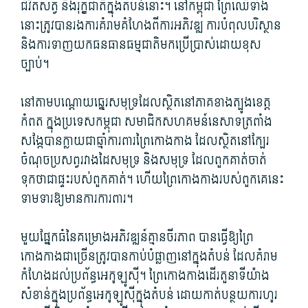
ជីវិតសត្វ និងរុក្ខជាតិក្នុងតំបន់នោះ។ នៅកម្ពុជា ព្រៃឈើទាំង
នោះត្រូវបានរងការគំរាមគំហែងពីការអភិវឌ្ឍ ការបំពុលបរិស្ថាន
និងការទាញយកធនធានធម្មជាតិមកប្រើប្រាស់ដោយខុស
ច្បាប់។
នៅតាមបណ្តោយឆ្នេរសមុទ្រដែលស្ថិតនៅភាគខាងត្បូងខេត្ត
កំពត ក្នុងប្រទេសកម្ពុជា សមាជិកសហគមន៍នេសាទត្រពាំង
សង្កែ​បានក្លាយជាឆ្មាំការពារព្រៃកោងកាង ដែលស្ថិតនៅក្បែរ
ចំណុចប្រសព្វរវាងដៃសមុទ្រ និងសមុទ្រ ដែលពួកគាត់ចាត់
ទុកថាជាផ្ទះរបស់ពួកគាត់។ ហើយព្រៃកោងកាងរបស់ពួកគេនេះ
ទាមទារឱ្យមានការការពារ។
មួយផ្នែកធំនៃគម្រោងអភិវឌ្ឍន៍គ្មានចីរភាព បានធ្វើឱ្យព្រៃ
កោងកាងជាច្រើនត្រូវបានកាប់បំផ្លាញនៅក្នុងតំបន់ ដែលគំរាម
កំហែងដល់ប្រព័ន្ធអេកូឡូស៊ី។ ព្រៃកោងកាងដើរតួនាទីយ៉ាង
សំខាន់ក្នុងប្រព័ន្ធអេកូឡូស៊ីក្នុងតំបន់ ដោយកាត់បន្ថយការហូរ