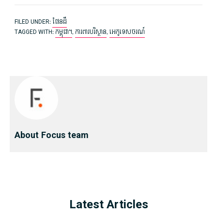
FILED UNDER:
ផែនដី
TAGGED WITH:
កម្ពុជា។
,
ការពារ​បរិស្ថាន
,
អេកូទេសចរណ៍
About Focus team
Latest Articles