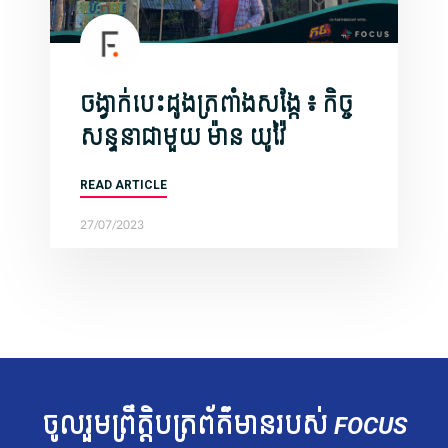
ចង្វាក់បេះដូងត្រពាំងសង្កែ ៖ កិច្ច
សន្ទនាជាមួយ ​ម៉ាន យូវ៉ៃ
READ ARTICLE
27/07/2023
ចូលរួម​ព្រឹត្តិបត្រ​ព័ត៌មាន​របស់​
FOCUS