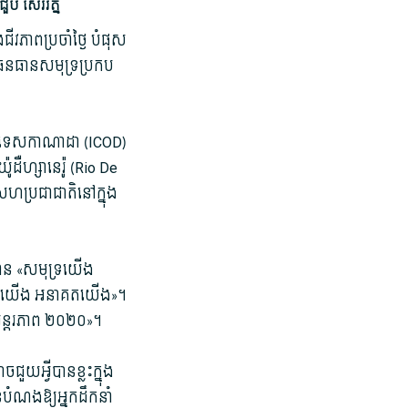
ប សេរីរ័ត្ន
វភាព​ប្រចាំ​ថ្ងៃ បំផុស
់​ធនធាន​សមុទ្រ​ប្រកប​
ិ​ប្រទេស​កាណាដា (ICOD)
ីយ៉ូដឺហ្សានេរ៉ូ (Rio De
​សហប្រជាជាតិ​នៅក្នុង​
ួមមាន «សមុទ្រ​យើង
ុទ្រ​យើង អនាគត​យើង»។
និរន្តរភាព ២០២០»។
​អ្វី​បាន​ខ្លះ​ក្នុង​
បំណង​ឱ្យ​អ្នក​ដឹកនាំ​