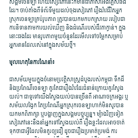
សង្គម​ចេនឡា ហើយ​សៀវភៅ​នេះ​ក៏​មាន​ជា​ភាសា​អង់គ្លេស​ផង​
ដែរ។ ចាប់​តាំងពី​ទំព័រ​ទី​មួយ​ដល់​ចុង​សៀវភៅ រឿងរ៉ាវ​ជីវិត​អ្នក
ស្រុក​ចេនឡា​គ្រប់រូប​ភាព ត្រូវ​បាន​យក​មក​បកស្រាយ របៀប​ជា​
ការ​និទាន​តាម​ការយល់ឃើញ និង​ដំណើរ​របស់​ជីវតា​ក្វាន់។ ក្នុង​
នោះ​ផង​ដែរ មាន​រូបភាព​មួយ​ចំនួន​ដែរ​មើល​ទៅ​ចម្លែក​សម្រាប់​
អ្នកអាន​ដែល​រស់នៅ​ក្នុង​សម័យថ្មី។
មូលហេតុ​នៃ​ការណែនាំ៖
ជា​សម័យ​មួយ​ក្នុង​ចំ​នោម​ប្រវត្តិសាស្ត្រ​ដំបូង​របស់​កម្ពុជា ទឹកដី
និង​ប្រពៃណី​ចេនឡា គួរតែ​ជា​រឿងរ៉ាវ​ដែរ​ជំនាន់​ក្រោយ​គួរ​ស្វែង
យល់។ ជាទូទៅ​យើង​ស្វែងយល់​បាន​ច្រើន​ពី អាណាចក្រ​អង្គរ ឬ​
សម័យ​លង្វែក តែ​ប្រពៃណី​អ្នកស្រុក​ចេនឡា​ហាក់​មិនសូវ​បាន​
យក​មក​ពិភាក្សា ឬ​បង្ហាញ​ក្នុង​សង្គម​បច្ចុប្បន្ន។ ម្យ៉ាងវិញទៀត
សៀវភៅ​នេះ​នឹង​នាំ​អ្នក​ទៅ​ស្វែងយល់​ពី រឿង​ខ្លះ​ដែល​អាច​ចាត់
ទុកថា​ជា​អ្វី​ដែល​មិន​គួរឲ្យ​ជឿ ដូច​ជា​រឿង​ប្រមាត់​ប្រមង់ ការ​