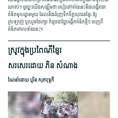
ណាស់។ ដូច្នេះ​យើង​សង្ឃឹមថា សៀវភៅទាំងនេះ​នឹងបង្កើត​ជា​
គំនិត​មូលដ្ឋាន​មួយ ដែល​នឹង​ជំរុញ​ទឹក​ចិត្តយុវជន​ខ្មែរ​ ឱ្យ
ស្រឡាញ់​ ​ចូលរួម​ថែរក្សា​ ក៏ដូចជាច្នៃបង្កើត​គំនិត​ថ្មីៗ​ ​ចេញពី​
គំនិត​គោល​ទាំង​នេះ។
ស្រូវ​ក្នុង​ប្រពៃណី​ខ្មែរ
សរសេរ​ដោយ ភិន សំណាង
ណែនាំ​ដោយ បូរិ​ន សុភា​វុទ្ធ​តី