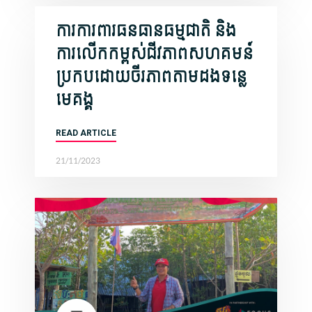
ការការពារធនធានធម្មជាតិ និង
ការលើកកម្ពស់ជីវភាពសហគមន៍
ប្រកបដោយចីរភាពតាមដងទន្លេ
មេគង្គ
READ ARTICLE
21/11/2023