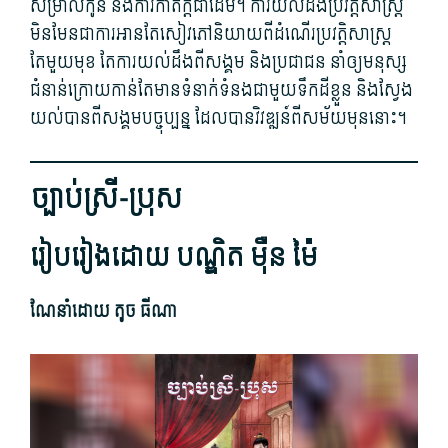
សម្រាលកូន និង​ការ​កាត់ក្ដី​ជាដើម។ ការយល់​ដឹង​ប្រវត្តិសាស្ត្រ
មិនមែន​ជា​ការ​អាន​តែ​សៀវភៅ​និយាយ​ពី​ដំណើរ​ប្រវត្តិសាស្ត្រ​
តែមួយមុខ តែ​ការយល់​ដឹងពី​សង្គម និង​ប្រជាជន នាំឲ្យ​មនុស្ស​
ជំនាន់​ក្រោយ​កាន់តែ​មាន​ទំនាក់ទំនង​ជាមួយ​ទឹកដី​ខ្លួន និង​ស្វែង
យល់​បាន​ពីសង្គម​បច្ចុប្បន្ន ដែល​បាន​វិវឌ្ឍន៍​ពី​សម័យ​មុន​នោះ។
ច្បាប់ស្រី​-ប្រុស
​រៀបរៀង​ដោយ បណ្ឌិត ម៉ឺន ម៉ៃ​
ណែនាំ​ដោយ តូច ធី​ណា​