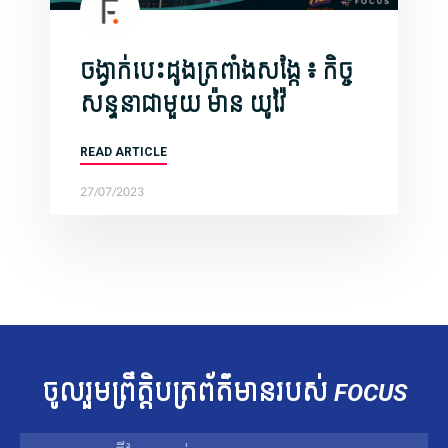
ចង្វាក់បេះដូងត្រពាំងសង្កែ ៖ កិច្ច
សន្ទនាជាមួយ ​ម៉ាន យូវ៉ៃ
READ ARTICLE
27/07/2023
ចូលរួម​ព្រឹត្តិបត្រ​ព័ត៌មាន​របស់​
FOCUS