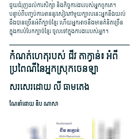
ជួយ​ជំរុញ​ដល់​ការសិក្សា និង​កិច្ចការ​ងារ​របស់​អ្នក​ពួក​គេ។
បន្ទាប់ពី​បញ្ចប់​ការ​អាន​នូវ​សៀវភៅ​មួយ​ក្បាល​នេះ​អ្នក​នឹង​យល់
ដឹង​បាន​ច្រើន​អំពី​ក្បាច់​ខ្មែរ ហើយ​អ្នក​អាច​នឹង​មានគំនិត​ច្រើន
ក្នុង​ការ​បំបែក​ក្បាច់​ខ្មែរ ចូល​ទៅ​ក្នុង​ការងារ​របស់​អ្នក។
កំណត់​ហេតុ​របស់ ជីវ តាក្វាន់៖ អំពី​
ប្រពៃណី​នៃ​អ្នកស្រុក​ចេនឡា​
សរសេរ​ដោយ លី ធា​មតេង
​ណែនាំ​ដោយ ឌិប ណា​សា