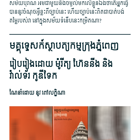
សម័យ​បុរាណ អម​ជាមួយ​នឹង​ចម្ងល់​មក​លើ​ខ្លួនឯង​ថា​តើ​អ្នកធ្វើ​
បាន​នូវ​ចំណុច​អ្វីខ្លះ​ពី​ច្បាប់​នេះ ហើយ​ច្បាប់​នេះ​ពិតជា​បាត់បង់​
តម្លៃ​របស់​វា នៅ​ក្នុង​សម័យ​ទំនើប​នេះ​កម្រិត​ណា​?
មគ្គុទ្ទេសក៍​ស្ថាបត្យកម្ម​ក្រុងភ្នំពេញ
​រៀបរៀងដោយ ម៉ូរីត្យ ហ៊ែននីង និង
វ៉ាល់ទ័រ កូឌីទែក
​ណែនាំ​ដោយ នូវ ពៅ​លក្ខិ​ណា​