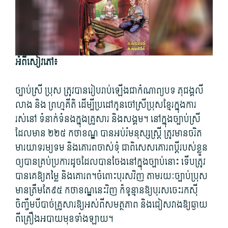
អំពី​សៀវភៅ៖
ច្បាប់ស្រី ប្រុស ត្រូវ​បាន​រៀបរាប់​ឡើងជា​កំណាព្យ​បទ ភុជង្គ​លី​
លាង និង ព្រហ្មគីតិ ដើម្បី​ប្រដៅ​កូនចៅ​ស្រី​ប្រុស​ខ្មែរ​ក្នុង​ការ
រស់នៅ ទំនាក់ទំនង​ក្នុង​គ្រួសារ និង​សង្គម។ នៅ​ក្នុង​ច្បាប់ស្រី​
ដែល​មាន ២២៥ កថាខណ្ឌ បាន​អប់រំ​មនុស្ស​ស្រ្តី ត្រូវ​មាន​ចរិត​
មារយាទ​រម្យទម និង​គោរព​ចាស់​ទុំ ជាពិសេស​គោរព​ប្តី​របស់​ខ្លួន
ឲ្យបាន​គ្រប់ប្រការ​ដូចដែល​បាន​ចែង​នៅ​ក្នុង​ច្បាប់​នោះ ទើប​ត្រូវ​
បាន​គេ​ឱ្យ​តម្លៃ និង​គោរព។ចំពោះ​បុរស​វិញ តាមរយៈ​ច្បាប់ប្រុស​
មានត្រឹមតែ៩៥ កថាខណ្ឌ​នេះ​វិញ ក៏​ទូន្មាន​ឱ្យ​បុរស​ចេះ​រក​ស៊ី​
ចិញ្ចឹម​បីបាច់​គ្រួសារ​ឱ្យ​អស់ពី​សមត្ថភាព និង​ជៀសវាង​ឱ្យ​ឆ្ងាយ​
ពី​គ្រឿង​អបាយមុខ​ទាំងឡាយ។