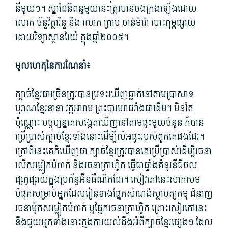
នី​មួយៗ។ ស្នាដៃ​និពន្ធ​មួយ​នេះ​ត្រូវ​បាន​ចងក្រង​ឡើង​ដោយ​
លោក ច័ន្ទវិត្ថារិន្ទ និង លោក ព្រាប ចាន់​ម៉ា​រ៉ា បោះ​ពុម្ព​ផ្សាយ​
ដោយ​វិទ្យាស្ថាន​រៃ​យំ ក្នុង​ឆ្នាំ២០០៥។
មូលហេតុ​នៃ​ការណែនាំ៖
ក្បាច់​ខ្មែរ​ជាច្រើន​ត្រូវ​បាន​ប្រទះឃើញ​ឆ្លាក់​នៅ​តាម​ប្រាសាទ​
បុរាណ​ខ្មែរ​នានា វត្តអារាម ព្រះ​បា​រម​រាជវាំង​ជាដើម។ មិន​តែ
ប៉ុណ្ណោះ បច្ចុប្បន្ន​គេ​សង្កេតឃើញ​នៅ​តាម​ផ្ទះ​មួយ​ចំនួន ក៏បាន​
ប្រើប្រាស់​ក្បាច់​ខ្មែរ​ទាំងនោះ​ដើម្បី​លំអ​ផ្ទះ​របស់​ពួក​គេ​ផង​ដែរ។
ក្រៅពី​នេះ​គេ​ក៏​ឃើញ​ថា ក្បាច់​ខ្មែរ​ត្រូវ​បាន​គេ​ប្រើប្រាស់​ដើម្បី​រចនា​
លើ​សម្លៀក​បំពាក់ និង​រចនា​ក្រាហ្វិក ធ្វើជា​ផ្ទាំង​គំនូរ​ឌីជីថល​
ផ្សព្វផ្សាយ​ក្នុង​ប្រព័ន្ធ​អ៊ីនធឺណិត​ដែរ។ សៀវភៅ​នេះ​សាក​សម​
បំផុត​សម្រាប់​អ្នក​ដែល​រៀន​ខាង​ផ្នែក​សំណង់​ស្ថាបត្យកម្ម ជំនាញ​
រចនា​ម៉ូត​សម្លៀក​បំពាក់ ឬ​ផ្នែក​រចនា​ក្រាហ្វិក ព្រោះ​សៀវភៅ​នេះ​
នឹង​ជួយ​អ្នក​ទាំងនោះ​ក្នុង​ការយល់​ដឹង​អំពី​ក្បាច់​ខ្មែរ​ផ្សេងៗ ដែល​