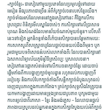
«ក្បាច់​ខ្មែរ» ជា​សៀវភៅ​មួយ​ប្រភេទ​ដែល​ប្រមូលផ្ដុំ​ទៅ​ដោយ​
មេរៀន នឹង​រូបភាព​ជាច្រើន អំពី​គំរូ​ក្បាច់រចនា​របស់​ខ្មែរយើង។
ក្បាច់​ទាំងអស់​ដែល​មាននៅ​ក្នុង​សៀវភៅ​នេះ គឺ​ផ្អែកលើ​ការ
ស្រាវជ្រាវ ពិនិត្យមើល​ស្នា​ដៃ​ចាស់ៗ ការសិក្សា​ទៅលើ​ប្រាសាទ​
បុរាណ និង​សំណង់​ដែល​មាន​វ័យ​ចំណាស់​មួយ​ចំនួន។ លើស​ពី​
នេះ​ទៅទៀត អ្នកនិពន្ធ​ទាំងពីរ​ក៏បាន​សិក្សា​បាន​បន្ថែម​តាមរយៈ
ការសាកសួរ​ពី​សាស្ត្រាចារ្យ​ដែល​ធ្លាប់​បាន​យល់ដឹង​ពី​មុនៗ បូក
រួម​ជាមួយ​បទពិសោធន៍​របស់​លោក​ទាំងពីរ ដែល​បាន​សិក្សា​នៅ​
ឯ​សាកលវិទ្យាល័យ​ភូមិន្ទ​វិចិត្រ​សិល្បៈ ឬ​សាលា​រចនា។
សៀវភៅ​នេះ​ផ្ដោត​សំខាន់​ទៅលើ​ការរចនា​ក្បាច់​ខ្មែរ ដោយ​ចាប់
ផ្ដើម​តាំងពី​ការ​បង្ហាញ​ក្បាច់​មូលដ្ឋាន រហូតដល់​ការ​បង្ហាញ​ពី​
របៀប​គូរ និង​ការ​បំបែក​ក្បាច់​តាំងពី​សន្លឹក​ក្បាច់​ដំបូង​រហូតដល់​
ចេញ​ជា​រូបភាព​ក្នុង​ការ​តាក់តែង។ គ្រប់​ក្បាច់​សុទ្ធសឹងតែ​ត្រូវ​បាន​
យក​មក​បង្ហាញ​ដោយមាន​ទ្រុង​ទ្រាយ​ជា​រូបភាព បូករួម​ជាមួយ​
ការ​ពន្យល់​ជា​ពីរ​ភាសា – ខ្មែរ និង​អង់គ្លេស – ដែល​វា​បាន​ផ្ដល់​
ភាព​ងាយស្រួល​ដល់​អ្នកអាន​ក្នុង​ការសិក្សា​ស្វែងយល់​អំពី​ក្បាច់​