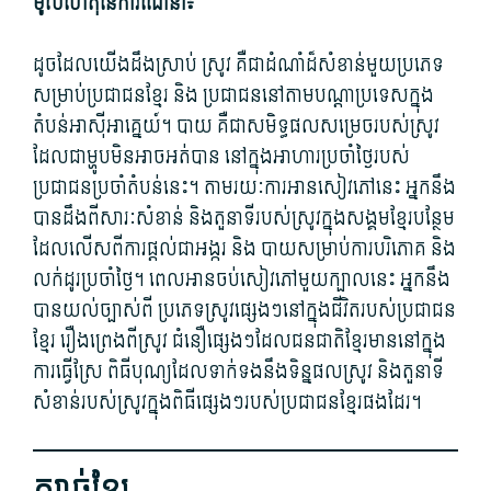
មូលហេតុ​នៃ​ការណែនាំ៖
ដូចដែល​យើង​ដឹង​ស្រាប់ ស្រូវ គឺជា​ដំណាំ​ដ៏​សំខាន់​មួយ​ប្រភេទ
សម្រាប់​ប្រជាជន​ខ្មែរ និង ប្រជាជន​នៅ​តាម​បណ្ដា​ប្រទេស​ក្នុង​
តំបន់​អាស៊ី​អាគ្នេយ៍។ បាយ គឺជា​សមិទ្ធផល​សម្រេច​របស់​ស្រូវ
ដែល​ជា​ម្ហូប​មិន​អាច​អត់​បាន នៅ​ក្នុង​អាហារ​ប្រចាំថ្ងៃ​របស់​
ប្រជាជន​ប្រចាំ​តំបន់​នេះ។ តាមរយៈ​ការ​អាន​សៀវភៅ​នេះ អ្នក​នឹង​
បាន​ដឹង​ពី​សារៈសំ​ខាន់ និង​តួនាទី​របស់​ស្រូវ​ក្នុង​សង្គម​ខ្មែរ​បន្ថែម
ដែល​លើស​ពី​ការ​ផ្តល់​ជា​អង្ករ និង បាយ​សម្រាប់​ការ​បរិភោគ និង​
លក់ដូរ​ប្រចាំថ្ងៃ។ ពេល​អាន​ចប់​សៀវភៅ​មួយ​ក្បាល​នេះ អ្នក​នឹង​
បាន​យល់​ច្បាស់​ពី ប្រភេទ​ស្រូវ​ផ្សេងៗ​នៅ​ក្នុង​ជីវិត​របស់​ប្រជាជន​
ខ្មែរ រឿងព្រេង​ពី​ស្រូវ ជំនឿ​ផ្សេងៗ​ដែល​ជនជាតិ​ខ្មែរ​មាននៅ​ក្នុង​
ការ​ធ្វើស្រែ ពិធីបុណ្យ​ដែល​ទាក់ទង​នឹង​ទិន្នផល​ស្រូវ និង​តួនាទី​
សំខាន់​របស់​ស្រូវ​ក្នុង​ពិធី​ផ្សេងៗ​របស់​ប្រជាជន​ខ្មែរ​ផង​ដែរ។