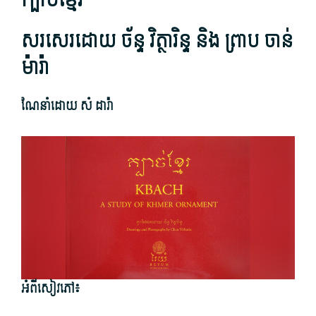
ក្បាច់​ខ្មែរ​
សរសេរ​ដោយ ច័ន្ទ ​វិ​ត្ថា​រិន្ទ និង ព្រាប​ ចាន់​
ម៉ា​រ៉ា
​ណែនាំ​ដោយ សំ ដារ៉ា
អំពី​សៀវភៅ៖