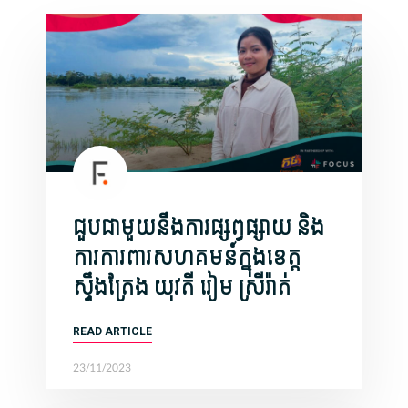
ជួបជាមួយនឹងការផ្សព្វផ្សាយ និង
ការការពារសហគមន៍ក្នុងខេត្ត
ស្ទឹងត្រែង យុវតី រៀម ស្រីរ៉ាត់
READ ARTICLE
23/11/2023