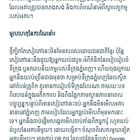
ដែល​អគារ​ត្រូវ​បាន​សាងសង់ និង​ការ​ពិពណ៌នា​អំពី​ស្ថាបត្យកម្ម​
របស់​អគារ។
មូលហេតុ​នៃ​ការណែនាំ៖
ថ្វីត្បិតតែ​សៀវភៅ​នេះ​មិនមែន​សរសេរ​ដោយ​ជនជាតិ​ខ្មែរ ប៉ុន្តែ​
សៀវភៅ​នេះ​នឹង​ជួយ​ឱ្យ​អ្នក​យល់ជា​រួម អំពី​គំនិត​នៃ​របៀបរៀបចំ​
ទីក្រុង ឬ​នគរោបនីយកម្ម​របស់​ទីក្រុង​ភ្នំពេញ។ ហើយ​ចុងក្រោយ​
អ្នក​នឹង​យល់​ច្រើនជាង​មុន​ថា សម្រាប់​ទីក្រុង​ភ្នំពេញ​ដែល​ស្ថិត
នៅ​តំបន់​ត្រូពិក គួរ​មានការ​រៀបចំ​ទីក្រុង​បែប​ណា តាមរយៈ​បទ
ពិសោធន៍​ក្នុង​អតីតកាល និង​ពឹងផ្អែក​តាម​ស្ថានភាព​នា​ពេល​
បច្ចុប្បន្ន​?បន្ទាប់ពី​អាន​សៀវភៅ​នេះ​ចប់ អ្នក​នឹង​មិន​មើល​អគារ​
នានា​នៅ​ភ្នំពេញ តាមរបៀប​ដែល​អ្នក​ធ្លាប់​មើល​ពីមុន​មក​នោះ​
ទេ។ អ្នក​នឹង​ចាប់​ផ្តើម​សង្កេតមើល​ចាប់​តាំង​ពី​ឥដ្ឋការ៉ូ រហូតដល់​
ដំបូល​នៃ​អគារ​នី​មួយៗ ដោយ​លម្អិត។ ចំណុច​ពិសេស​មួយទៀត
អគារ​នី​មួយៗ មាន​ភ្ជាប់ QR កូដ ដែល​ជា​ផែនទី​របស់ Google