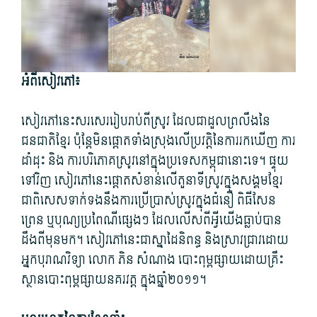
អំពី​សៀវភៅ៖
សៀវភៅ​នេះ​សរសេរ​រៀបរាប់​ពី​ស្រូវ ដែល​ជា​ដួល​ព្រលឹង​នៃ​
ជនជាតិ​ខ្មែរ ប៉ុន្តែ​មិន​ផ្ដោត​ទាំង​ស្រុង​លើ​ប្រ​វត្តិនៃ​ការ​រក​ឃើញ ការ​
ដាំដុះ និង ការ​បរិភោគ​ស្រូវ​នៅ​ក្នុង​ប្រទេស​កម្ពុជា​នោះ​ទេ។ ផ្ទុយ
ទៅវិញ សៀវភៅ​នេះ​ផ្តោត​សំខាន់​លើ​តួនាទី​ស្រូវ​ក្នុង​សង្គម​ខ្មែរ
ជាពិសេស​ទាក់ទង​នឹង​ការ​ប្រើ​ប្រាស់​ស្រូវ​ក្នុង​ជំនឿ ពិធី​សែន​
ព្រេន ឬ​បុណ្យ​ប្រពៃ​ណី​ផ្សេងៗ ដែល​លើស​ពី​អ្វី​យើង​ធ្លាប់​បាន​
ដឹង​ពីមុន​មក។ សៀវភៅ​នេះ​ជា​ស្នាដៃ​និពន្ធ និង​ស្រាវជ្រាវ​ដោយ
អ្នក​បុរាណវិទ្យា លោក ភិន សំណាង បោះ​ពុម្ព​ផ្សាយ​ដោយ​គ្រឹះ​
ស្ថាន​បោះ​ពុម្ព​ផ្សាយ​នគរវត្ត ក្នុង​ឆ្នាំ២០១១។