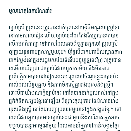
មូលហេតុ​នៃ​ការណែនាំ៖
ច្បាប់ស្រី ប្រុស​នេះ ត្រូវ​បាន​ដាក់​ចូល​នៅ​កម្មវិធី​អក្សរសាស្ត្រ​ខ្មែរ
នៅ​តាម​សាលារៀន ហើយ​ច្បាប់​នេះ​ដែរ តែងតែ​ត្រូវ​បាន​គេ​បាន​
លើក​មក​ពិភាក្សា នៅ​ពេល​ដែលគេ​ចង់​ទូន្មាន​កូនចៅ ប្រុស​ស្រី
ឲ្យ​ក្លាយ​ខ្លួន​ជា​បុគ្គល​ល្អ​មួយ​រូប។ ប៉ុន្តែ​បើ​ងាក​មក​មើល​ស្ថានភាព​
ជាក់​ស្តែង​នៅ​ក្នុង​សង្គម​សម័យ​ទំនើប​បច្ចុប្បន្ន​នេះ​វិញ វា​ត្រូវ​បាន​
គេ​មើល​ឃើញ​ថា ជា​ច្បាប់​ដែល​ហួសសម័យ និង​មិន​អាច​
ប្រតិបត្តិ​តាម​បាន​ទៅទៀត​នោះ​ទេ ព្រោះ​នៅ​ចំណុច​ខ្លះ​វា​បាន​ប៉ះ
ពាល់​ដល់​សិទ្ធ​បុគ្គល និង​ភាព​មិន​ស្មើគ្នា​រវាង​បុរស​និង​ស្ត្រី។
ទោះបីជា​យ៉ាងណា​ក្តី​ច្បាប់​នេះ នៅតែ​បាន​​ចាក់ឫស​គល់​នៅ​ក្នុង​
ផ្នត់គំនិត​សង្គម​ខ្មែរ​នៅឡើយ ពីព្រោះ​តុល្យភាព​នៃ​អំណាច​រវាង​
បុរស​និង​ស្ត្រី នៅតែ​ជា​បញ្ហា​ប្រឈម​មួយ​នៅ​ក្នុង​សង្គម​ខ្មែរ។ នៅ​
ពេល​ដែល​អ្នក​បាន​អាន​ច្បាប់​នេះ ជាមួយ​នឹង​ការវិភាគ អ្នក​អាច​
ទទួល​បាន​នូវ​អារម្មណ៍​មួយ ដែល​អាច​នាំ​អ្នក​ទៅកាន់​សង្គម​ខ្មែរ​