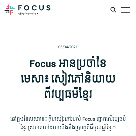
Skip
Skip
to
to
main
footer
05/04/2021
content
Focus អានប្រចាំខែ
មេសា៖ សៀវភៅ​និយាយ​
ពីវប្បធម៌ខ្មែរ
នៅ​ក្នុង​ខែ​មេសា​នេះ ក្លឹប​សៀវភៅ​របស់ Focus ផ្តោត​លើ​វប្បធម៌​
ខ្មែរ ស្រប​ពេល​ដែល​យើង​នឹង​ប្រារព្ធ​ពិធី​ចូលឆ្នាំខ្មែរ។