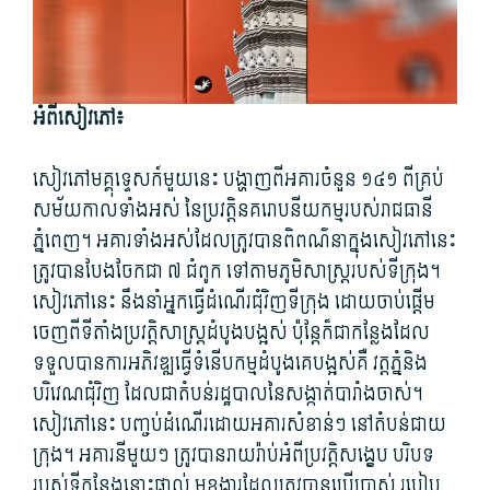
អំពី​សៀវភៅ៖
សៀវភៅ​មគ្គុទ្ទេសក៍​មួយ​នេះ បង្ហាញ​ពី​អគារ​ចំនួន ១៤១ ពី​គ្រប់​
សម័យកាល​ទាំងអស់ នៃ​ប្រវត្តិ​នគរោបនីយកម្ម​របស់​រាជធានី​
ភ្នំពេញ។ អគារ​ទាំងអស់​ដែល​ត្រូវ​បាន​ពិពណ៌នា​ក្នុង​សៀវភៅ​នេះ
ត្រូវ​បាន​បែងចែក​ជា ៧ ជំពូក ទៅតាម​ភូមិសាស្ត្រ​របស់​ទីក្រុង។
សៀវភៅ​នេះ នឹង​នាំ​អ្នកធ្វើ​ដំណើរ​ជុំវិញ​ទីក្រុង ដោយ​ចាប់​ផ្តើម​
ចេញពី​ទីតាំង​ប្រវត្តិសាស្ត្រ​ដំបូងបង្អស់ ប៉ុន្តែ​ក៏​ជា​កន្លែង​ដែល​
ទទួល​បានការ​អភិវឌ្ឍ​ធ្វើ​ទំនើបកម្ម​ដំបូង​គេ​បង្អស់​គឺ វត្តភ្នំ​និង​
បរិវេណ​ជុំវិញ ដែល​ជា​តំបន់​រដ្ឋបាល​នៃ​សង្កាត់​បារាំង​ចាស់។
សៀវភៅ​នេះ បញ្ចប់​ដំណើរ​ដោយ​អគារ​សំខាន់ៗ​ នៅ​តំបន់​ជាយ
ក្រុង។ អគារ​នី​មួយៗ ត្រូវ​បាន​រាយ​រ៉ាប់​អំពី​ប្រវត្តិ​សង្ខេប បរិបទ​
របស់​ទីកន្លែង​នោះ​ផ្ទាល់ មុខងារ​ដែល​ត្រូវ​បាន​ប្រើប្រាស់ របៀប​