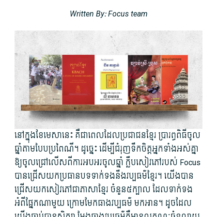
Written By: Focus team
នៅ​ក្នុង​ខែ​មេសា​នេះ​ គឺជា​ពេល​ដែល​ប្រជាជន​ខ្មែរ ប្រារព្ធ​ពិធី​ចូល
ឆ្នាំ​តាម​បែប​ប្រពៃណី។ ដូច្នេះ ដើម្បី​ជំរុញ​ទឹក​ចិត្ត​អ្នក​ទាំង​អស់​គ្នា​
ឱ្យ​ចូលជ្រៅ​លើស​ពី​ការ​អបអរ​ចូលឆ្នាំ ក្លឹប​សៀវភៅ​របស់​ Focus
បាន​ជ្រើសយក​ប្រធានបទទាក់ទងនឹង​វប្បធម៌ខ្មែរ។ យើង​បាន​
ជ្រើសយក​សៀវភៅជាភាសា​ខ្មែរ​ ចំនួន៥ក្បាល ​ដែល​ទាក់ទង​
អំពី​ផ្នែក​ណាមួយ​ ក្រោម​មែកធាង​វប្បធម៌ មក​អាន​។ ដូចដែល​
យើង​ធ្លាប់​បាន​សិក្សា​ ​មែងធាង​វប្បធម៌គឺ​មាន​លក្ខណៈ​ធំទូលាយ​