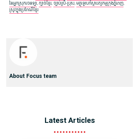
នៃ​អ្នកស្រុក​ចេនឡា​
,
ក្បាច់​ខ្មែរ​
,
ច្បាប់ស្រី​-ប្រុស
,
មគ្គុទ្ទេសក៍​ស្ថាបត្យកម្ម​ក្រុងភ្នំពេញ
,
ស្រូវ​ក្នុង​ប្រពៃណី​ខ្មែរ
About Focus team
Latest Articles