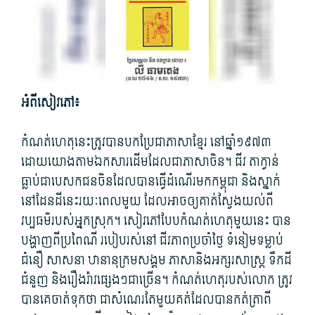
អំពី​សៀវភៅ៖
កំណត់​ហេតុនេះ​ត្រូវ​បាន​បកប្រែ​ជា​ភាសាខ្មែរ នៅ​ឆ្នាំ១៩៧៣
ដោយ​យោង​តាម​ឯកសារ​ដើម​ដែល​ជា​ភាសា​ចិន។ ជីវ តាក្វាន់
ធ្លាប់​ជា​បេសកជន​ចិន​ដែល​បាន​ធ្វើដំណើរ​មក​កម្ពុជា និង​ស្នាក់
នៅ​ដែនដី​នេះ​រយៈពេល​មួយ ដែល​អាច​ឲ្យ​គាត់​ស្វែងយល់​ពី​
វប្បធម៌​របស់​អ្នកស្រុក។ សៀវភៅ​បែប​កំណត់​ហេតុ​មួយ​នេះ បាន​
បង្ហាញ​ពី​ប្រពៃណី របៀបរស់នៅ ជីវភាព​ប្រចាំថ្ងៃ ទំនៀមទម្លាប់
ជំនឿ សាសនា ឋានានុក្រម​សង្គម ភាសា​និង​អក្សរសាស្ត្រ ទឹកដី
ជំនួញ និង​រឿង​រ៉ាវ​ផ្សេងៗ​ជា​ច្រើន។ កំណត់​ហេតុ​របស់​លោក ត្រូវ​
បាន​គេ​ចាត់ទុកថា ជា​សំណេរ​តែមួយគត់​ដែល​បាន​កត់ត្រា​ពី