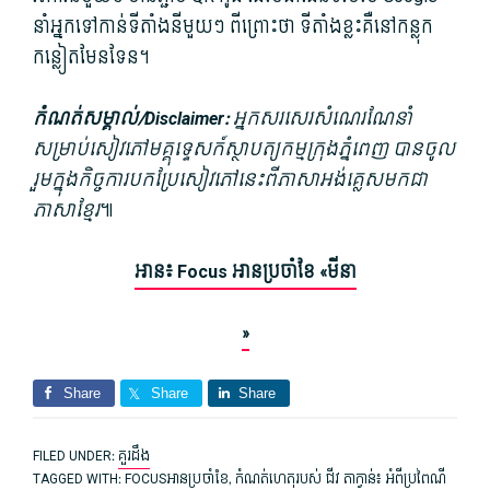
នាំ​អ្នក​ទៅកាន់​ទីតាំង​នី​មួយៗ ពីព្រោះ​ថា ទីតាំង​ខ្លះ​គឺ​នៅ​កន្លុក
កន្លៀត​មែនទែន។
កំណត់សម្គាល់​/Disclaimer​:
អ្នក​សរសេរ​សំណេរ​ណែនាំ​
សម្រាប់​សៀវភៅ​មគ្គុទ្ទេសក៍​ស្ថាបត្យកម្ម​ក្រុងភ្នំពេញ បាន​ចូល
រួម​ក្នុង​កិច្ចការ​បកប្រែ​សៀវភៅ​នេះ​ពី​ភាសា​អង់គ្លេស​មក​ជា​
ភាសាខ្មែរ
៕
អាន៖ Focus អាន​ប្រចាំខែ «មីនា
»
Share
Share
Share
FILED UNDER:
គួរដឹង
TAGGED WITH:
FOCUSអានប្រចាំខែ
,
កំណត់​ហេតុ​របស់ ជីវ តាក្វាន់៖ អំពី​ប្រពៃណី​