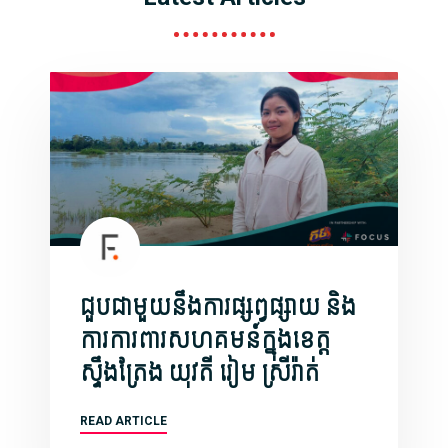
ជួបជាមួយនឹងការផ្សព្វផ្សាយ និង
ការការពារសហគមន៍ក្នុងខេត្ត
ស្ទឹងត្រែង យុវតី រៀម ស្រីរ៉ាត់
READ ARTICLE