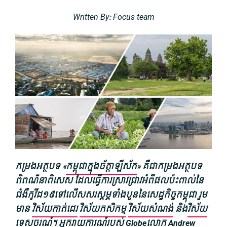
Written By: Focus team
កម្រង​អត្ថបទ «
កម្ពុ​ជា​ក្នុង​ច័ត្តាឡីស័ក
»
គឺជាកម្រង​អត្ថបទ​
ពិពណ៌នាពិសេស
ដែលធ្វើការស្រាវជ្រាវ
អំពី​ផល​ប៉ះពាល់​នៃ​
ជំងឺ​កូ​វីដ១៩ទៅលើ​សសរស្ដម្ភ​ទាំងបួន​នៃ​សេដ្ឋកិច្ច​កម្ពុជា រួម
មាន
វិស័យ​កាត់ដេរ
វិស័យ​កសិកម្ម
វិស័យ​សំណង់
និង
​វិស័យ​
ទេសចរណ៍
។ អ្នករាយការណ៍​របស់ Globeលោក Andrew