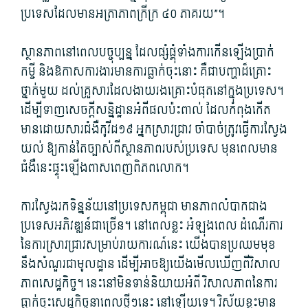
ប្រទេស​ដែល​មាន​អត្រា​ភាព​ក្រីក្រ ៤០ ភាគរយ​”។
ស្ថានភាព​នៅពេល​បច្ចុប្បន្ន ដែល​ផ្សំផ្គុំ​ទាំង​ការ​កើនឡើង​ប្រាក់
កម្ចី និង​ឱកាស​ការងារ​មានការ​ធ្លាក់ចុះ​នោះ គឺជា​បញ្ហា​ដ៏​គ្រោះ
ថ្នាក់​មួយ ដល់​គ្រួសារ​ដែល​ងាយ​រងគ្រោះ​បំផុត​នៅក្នុង​ប្រទេស។
ដើម្បី​ទាញ​សេចក្តី​សន្និដ្ឋាន​អំពី​ផល​ប៉ះពាល់ ដែល​កំពុង​កើត
មាន​ដោយសារ​ជំងឺ​កូ​វីដ១៩ អ្នកស្រាវជ្រាវ ចាំបាច់​ត្រូវ​ធ្វើការ​ស្វែង
យល់ ឱ្យ​កាន់តែ​ច្បាស់​ពី​ស្ថានភាព​របស់​ប្រទេស មុន​ពេល​មាន​
ជំងឺ​នេះ​ផ្ទុះឡើង​ពាសពេញ​ពិភពលោក។
ការស្វែងរក​ទិន្នន័យ​នៅ​ប្រទេស​កម្ពុជា មាន​ភាព​លំបាក​ជាង​
ប្រទេស​អភិវឌ្ឍន៍​ជាច្រើន។ នៅពេល​ខ្លះ អំឡុង​ពេល ដំណើរការ​
នៃ​ការស្រាវជ្រាវ​សម្រាប់​រាយការណ៍​នេះ យើង​បាន​ប្រឈមមុខ
នឹង​សំណួរ​ជា​មូលដ្ឋាន ដើម្បី​អាច​ឱ្យ​យើង​មើលឃើញ​ពី​វិសាល
ភាព​សេដ្ឋកិច្ច។ នេះ​នៅ​មិនទាន់​និយាយ​អំពី វិសាលភាព​នៃ​ការ​
ធ្លាក់ចុះ​សេដ្ឋកិច្ច​នា​ពេល​ថ្មី​ៗនេះ នៅឡើយ​ទេ។ វិស័យ​ខ្លះ​មាន​