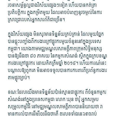
រចនាសម្ព័ន្ធ​ល្អ​ជាង​វិ​ស័យ​ផ្សេង​ៗទៀត ហើយ​បាន​កត់ត្រា​
ប្រតិបត្តិ​ការ ក្នុង​កម្រិត​មួយ ដែល​អាច​បំពេញ​នូវ​ចម្ងល់​នៃ​ការ
ស្រាវជ្រាវ​របស់​អ្នក​សារព័ត៌​ជាច្រើន។
ក្នុង​វិស័យ​ផ្សេង មិនសូវ​មាន​ទិន្នន័យ​គ្រប់គ្រាន់ ដែល​មួយ​ផ្នែក​
បាន​ឆ្លុះបញ្ចាំង​ពី​ការងារ​ក្រៅផ្លូវការ​មួយចំនួន​នៅក្នុង​ប្រទេស​
កម្ពុជា។ យោង​តាម​មជ្ឈមណ្ឌល​សាមគ្គីភាព​ក្រុ​មសិ​ទិ្ធ​មនុស្ស​
បានឱ្យ​ដឹង​ថា ៨០ ភាគរយ នៃ​កម្មករ​សំណង់ ស្ថិត​ក្នុង​ក្របខណ្ឌ​
ការងារ​ក្រៅផ្លូវការ ដោយ​គិត​ត្រឹម​ឆ្នាំ ២០១៨។ ហើយ​ការណ៍​នេះ​
បណ្តាល​ឱ្យ​ពួក​គេ មិន​អាច​ទទួល​បានការ​ការពារ​ពី​ប្រព័ន្ធ​ការងារ​
តាមផ្លូវ​ច្បាប់។
ខណៈ​ដែល​យើង​មាន​ទិន្នន័យ​ប៉ាន់ស្មាន​ជា​ផ្លូវការ ពី​ចំនួន​កម្មករ​
សំណង់​នៅក្នុង​ប្រទេស​កម្ពុជា លោក ឃុន ថា​រ៉ូ អ្នកសម្រប
សម្រួល​កម្មវិធី នៅ​មជ្ឈមណ្ឌល​សាមគ្គីភាព​បាន​និយាយ​ថា វា​
មានការ​លំបាក​ដើម្បីឲ្យ​ដឹង​ថា​តើ តួលេខ​ទាំងនេះ​អាច​រាប់