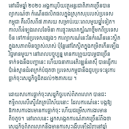
នៅដើម​ឆ្នាំ ២០២០ អង្គការ​រូបិយវត្ថុ​អន្តរជាតិ​ភាគច្រើន​បាន​
ព្យាករណ៍​ថា កំណើន​ផលិតផល​ក្នុង​ស្រុក​សរុប​របស់​ប្រទេស​
កម្ពុជា គឺ​លើស​ពី៧ ភាគរយ សម្រាប់​រយៈពេល​មួយឆ្នាំ​ទៀត។
កាលពី​អំឡុង​ពេល​ខែ​មិនា ការ​ផ្ទុះ​មេរោគ​កូ​រ៉ូ​ណា​ថ្មី​មក​ពី​ប្រទេស​
ចិន ទៅកាន់​ប្រទេស​ផ្សេង​ៗ ការព្យាករណ៍​នេះ​នៃ​កំណើន​នេះ​ស្ថិត​
ក្នុង​សភាព​មិន​ច្បាស់លាស់ ប៉ុន្តែ​នៅតែ​ស្ថិត​ក្នុង​កម្រិត​កើនឡើង​
វិជ្ជ​មាន​មួួយ។ នៅពេល​បច្ចុប្បន្ន មានការ​ព្រួយបារម្ភ​ជាច្រើន​
ទាក់ទង​នឹង​បញ្ហា​នេះ ហើយ​ធនាគារ​អភិវឌ្ឍន៍​អាស៊ី បាន​ធ្វើការ​
ប៉ាន់ស្មាន​ដ៏​អាក្រក់​បំផុត​ថា ប្រទេស​កម្ពុជា​នឹង​ជួបប្រទះ​នូវ​ការ​
ធ្លាក់ចុះ​សេដ្ឋកិច្ច​ជិតដល់១២ភាគរយ ។
ដោយសារ​ការ​ធ្លាក់ចុះ​សេដ្ឋកិច្ច​របស់​ពិភពលោក បាន​ជះ
ឥទ្ធិពល​លើ​ស្ទើរតែ​គ្រប់​វិស័យ​នោះ​ ដែល​ការណ៍​នេះ បង្ក​ឱ្យ​
ឱកាស​ការងារ​មានការ​ធ្លាក់ចុះ ហើយ​ជម្រើស​ការងារ​មាន​
តិចតួច។ នៅពេល​នេះ អ្នកសង្កេតការណ៍​ភាគច្រើន​រំពឹង​ថា
សេដ្ឋកិច្ច​ពិភពលោក​នឹង​មានការ​ស្ទុះ​ងើបឡើង​វិញ​នៅ​ឆ្នាំ