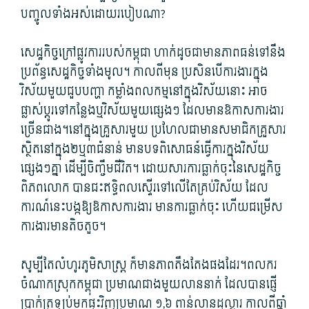
បញ្ចូល​ទាំងអស់​ដោយ​របៀបណា​?
សេដ្ឋកិច្ច​ក្រៅផ្លូវការ​របស់​កម្ពុជា ហាក់ដូចជា​មាន​ភាព​ធន់​ទៅ​នឹង​
ប្រព័ន្ធ​សេដ្ឋកិច្ច​ទាំងមូល។ កាលពីមុន ប្រសិនបើ​ការងារ​ក្នុង​
វិស័យ​មួយ​ជួប​បញ្ហា កម្លាំង​ពលកម្ម​នៅក្នុង​វិស័យ​នោះ អាច​
ផ្លាស់​ប្តូរ​ទៅ​កន្លែង​ឬវិស័យ​មួយ​ផ្សេង​ៗ ដែល​មានឱកាស​ការងារ​
ច្រើនជាង។នៅក្នុង​គ្រួសារ​មួយ ប្រហែលជា​មាន​សមាជិក​គ្រួសារ
ស្ថិតនៅ​ក្នុង២ឬ៣ជំនាន់ មានបទពិសោធន៍​ធ្វើការ​ក្នុង​វិ​ស័យ​
ផ្សេង​ៗគ្នា ដើម្បី​ចិញ្ចឹមជីវិត។ ដោយសារ​ការ​ធ្លាក់ចុះ​នៃ​សេដ្ឋកិច្ច​
ពិភពលោក បាន​ជះឥទ្ធិពល​ស្ទើរ​ទៅលើ​តែ​គ្រប់​វិស័យ ដែល​
ការណ៍​នេះ​បង្ក​ឱ្យ​ឱកាស​ការងារ មានការ​ធ្លាក់ចុះ ហើយ​ជម្រើស​
ការងារ​មាន​តិចតួច។
សូម្បីតែ​លំហូរ​ភូមិសាស្ត្រ ក៏​មាន​ភាព​តឹងតែង​ផង​ដែរ។ពលករ​
ចំណាកស្រុក​កម្ពុជា ប្រមាណ​ជាង​មួយ​លាន​នាក់ ដែល​បាន​ផ្ញើ​
ប្រាក់​ត្រឡប់​មក​ផ្ទះ​វិញ​ប្រមាណ ១,៦ ពាន់​លាន​ដុល្លារ កាលពី​ឆ្នាំ