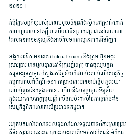
២០២១។
ក៏​ប៉ុន្តែ​សេដ្ឋកិច្ច​របស់​ប្រទេស​មួួយ​ចំនួន​នឹង​ស្ថិតនៅ​ក្នុង​ដំណាក់
កាល​ព្យាបាល​នៅឡើយ ហើយ​វា​មិន​ប្រាកដប្រជា​នៅពេល​ណា
ដែល​ធនធានមនុស្ស​នឹងអាច​វិល​មករ​កស្ថានភាព​ដើម​វិញ។
អង្គការ​វេទិកា​អនាគត ​(Future Forum ) និង​ក្រុមហ៊ុន​អង្គរ​
ស្រាវជ្រាវ មាន​មូលដ្ឋាន​នៅ​ទីក្រុង​ភ្នំពេញ បាន​ចូលរួម​ក្នុង​
គម្រោង​រួមគ្នា​មួយ ស្វែងរក​ទិន្នន័យ​ពី​ផល​ប៉ះពាល់​លើ​សេដ្ឋកិច្ច​
កម្ពុជា​ដោយ​ជំងឺ​កូ​វីដ១៩។ គម្រោង​នេះ​បាន​ចាប់ផ្តើម ក្នុងរយៈ
ពេល​ប៉ុន្មាន​ខែ​កន្លងមក​នេះ ហើយនឹង​បន្ត​ប្រមូល​ទិន្នន័យ​
ក្នុងរយៈពេល​ពេញ​មួយឆ្នាំ លើ​ផល​ប៉ះពាល់​នៃ​ការ​ធ្លាក់ចុះ​នៃ​
សេដ្ឋកិច្ច​ពិភពលោក​លើ​ប្រជាជន​កម្ពុជា។
រហូតមកដល់​ពេលនេះ លទ្ធផល​ដែល​ទទួល​បាន​ពី​ការស្រាវជ្រាវ
គឺ​មិនសូវ​ជា​ល្អ​នោះ​ទេ ព្រោះ​វា​បង្ហាញ​ពី​ទម្ងន់​កាន់តែ​ធ្ងន់ អំពី​ការ​