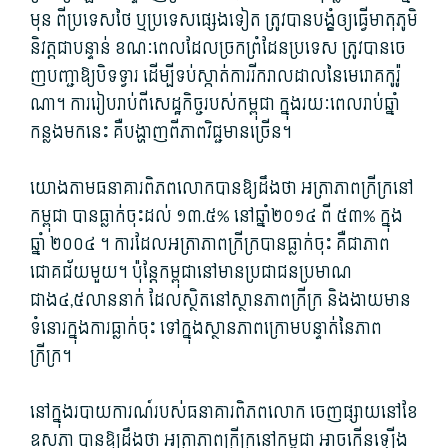
មុន ពី​ប្រទេស​ថៃ ឬប្រទេស​ផ្សេងទៀត ត្រូវ​បាន​បង្ខំឲ្យ​ធ្វើ​មាតុភូមិ​
និវត្ត​ជាបន្ទាន់ ខណៈ​ពេល​ដែល​ច្រកព្រំដែន​ប្រទេស ត្រូវ​បាន​ចេ​
ញ​បញ្ជា​ឱ្យ​បិទទ្វារ ដើម្បី​ទប់ស្កាត់​ការ​រីក​រាលដាល​នៃ​មេរោគ​កូ​រ៉ូ​
ណា។ ការ​រៀបរាប់​ពី​សេដ្ឋកិច្ច​របស់​កម្ពុជា ក្នុងរយៈពេល​រាប់​ឆ្នាំ​
កន្លងមក​នេះ គឺ​បង្ហាញ​ពី​ភាព​វិជ្ជមាន​ច្រើន។
យោង​តាម​ធនាគារពិភពលោក​បានឱ្យ​ដឹង​ថា អត្រា​ភាព​ក្រីក្រ​នៅ​
កម្ពុជា បាន​ធ្លាក់ចុះ​ដល់ ១៣.៥​% នៅ​ឆ្នាំ២០១៤ ពី ៥៣​% ក្នុង​
ឆ្នាំ ២០០៤ ។ ការដែល​អត្រា​ភាព​ក្រីក្រ​បាន​ធ្លាក់ចុះ គឺជា​ភាព​
ជោគជ័យ​មួយ។ ប៉ុន្តែ​កម្ពុជា​នៅ​មាន​ប្រជាជន​ប្រមាណ​
ជាង៤,៥លាន​នាក់ ដែល​ស្ថិតនៅ​ស្ថានភាព​ក្រីក្រ និង​ងាយ​មាន​
ទំនោរ​ក្នុង​ការ​ធ្លាក់ចុះ ទៅ​ក្នុង​ស្ថានភាព​ក្រោម​បន្ទាត់​នៃ​ភាព​
ក្រីក្រ។
នៅក្នុង​របាយការណ៍​របស់​ធនាគារពិភពលោក ចេញផ្សាយ​នៅ​ខែ
ឧសភា បានឱ្យ​ដឹង​ថា អត្រា​ភាព​ក្រីក្រ​នៅ​កម្ពុជា អាច​កើនឡើង​