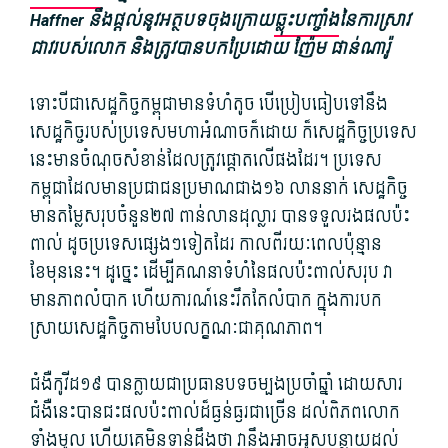
Haffner នឹង​ផ្តល់​នូវ​អត្ថបទ​ចុងក្រោយ
​ឆ្លុះបញ្ចាំង​
នៃ​ការ​ស្រាវ​
ជាវ​របស់​លោក និង​ត្រូវ​បាន​បកប្រែដោយ ញ៉ែម ផាន់ណារ៉ូ
ទោះបីជា​សេដ្ឋកិច្ច​កម្ពុជា​មាន​ទំហំ​តូច បើ​ប្រៀបធៀប​ទៅ​នឹង​
សេដ្ឋកិច្ច​របស់​ប្រទេស​មហាអំណាច​ក៏ដោយ ក៏​សេដ្ឋកិច្ច​ប្រទេស​
នេះ​មាន​ចំណុច​សំខាន់​ដែល​ត្រូវ​ផ្តោត​លើ​ផង​ដែរ។ ប្រទេស​
កម្ពុជា​ដែល​មាន​ប្រជាជន​ប្រមាណ​ជាង១៦ លាន​នាក់ សេដ្ឋកិច្ច​
មានតម្លៃ​សរុប​ចំនួន២៧ ពាន់​លាន​ដុល្លារ បាន​ទទួលរង​ផល​ប៉ះ
ពាល់ ដូច​ប្រទេស​ផ្សេង​ៗទៀត​ដែរ កាលពី​រយៈពេល​ប៉ុន្មាន​
ខែមុន​នេះ។ ដូច្នេះ ដើម្បី​គណនា​ទំហំ​នៃ​ផល​ប៉ះពាល់​សរុប វា​
មាន​ភាព​លំបាក ហើយ​ការណ៍​នេះ​រឹតតែ​លំបាក ក្នុង​ការ​បក
ស្រាយ​សេដ្ឋកិច្ច​តាម​បែប​លក្ខណៈ​ជា​គុណភាព។
ជំងឺ​កូ​វីដ១៩ បាន​ក្លាយជា​ប្រធានបទ​ចម្បង​ប្រចាំឆ្នាំ ដោយសារ​
ជំងឺ​នេះ​បាន​ជះ​ផល​ប៉ះពាល់​ដ៏​ធ្ងន់ធ្ងរ​ជាច្រើន ដល់​ពិភពលោក​
ទាំងមូល ហើយ​គេ​មិនទាន់​ដឹង​ថា វា​នឹងអាច​អូស​បន្លាយ​ដល់​