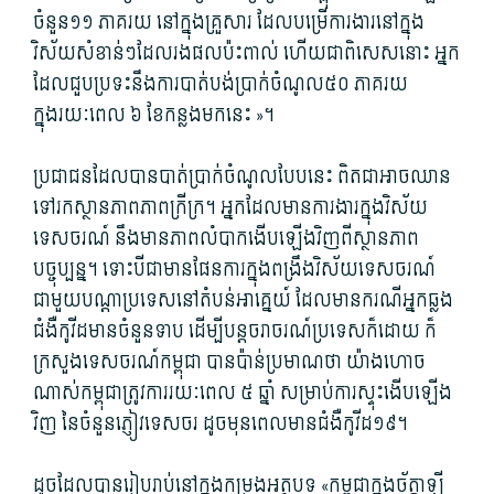
ចំនួន១១ ភាគរយ នៅក្នុង​គ្រួសារ ដែល​បម្រើការ​ងារ​នៅក្នុង​
វិស័យ​សំ​ខាន់​ៗដែល​រង​ផល​ប៉ះពាល់ ហើយ​ជាពិសេស​នោះ អ្នក​
ដែល​ជួបប្រទះ​នឹង​ការបាត់បង់​ប្រាក់ចំណូល៥០ ភាគរយ
ក្នុងរយៈពេល ៦ ខែ​កន្លងមក​នេះ »។
ប្រជាជន​ដែល​បាន​បាត់ប្រាក់​ចំណូល​បែបនេះ ពិតជា​អាច​ឈាន​
ទៅ​រក​ស្ថានភាព​ភាព​ក្រីក្រ។ អ្នក​ដែល​មានការ​ងារ​ក្នុង​វិស័យ​
ទេសចរណ៍ នឹង​មាន​ភាព​លំបាក​ងើបឡើង​វិញ​ពី​ស្ថានភាព​
បច្ចុប្បន្ន។ ទោះបីជា​មាន​ផែនការ​ក្នុង​ពង្រឹង​វិស័យ​ទេសចរណ៍
ជាមួយ​បណ្តា​ប្រទេស​នៅ​តំបន់​អាគ្នេយ៍ ដែល​មាន​ករណី​អ្នក​ឆ្លង​
ជំងឺ​កូ​វី​ដ​មាន​ចំនួន​ទាប ដើម្បី​បន្ត​ចរាចរណ៍​ប្រទេស​ក៏ដោយ ក៏​
ក្រសួងទេសចរណ៍​កម្ពុជា បាន​ប៉ាន់ប្រមាណ​ថា យ៉ាងហោច
ណាស់​កម្ពុជា​ត្រូវការ​រយៈពេល ៥ ឆ្នាំ សម្រាប់​ការ​ស្ទុះ​ងើបឡើង​
វិញ នៃ​ចំនួន​ភ្ញៀវ​ទេសចរ ដូចមុន​ពេល​មាន​ជំងឺ​កូ​វីដ១៩។
ដូចដែល​បាន​រៀបរាប់​នៅក្នុង​កម្រង​អត្ថបទ «កម្ពុ​ជា​ក្នុង​ច័​ត្តា​ឡី​