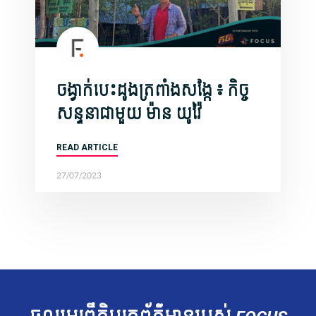
ចង្វាក់បេះដូងត្រពាំងសង្កែ ៖ កិច្ច
សន្ទនាជាមួយ ​ម៉ាន យូវ៉ៃ
READ ARTICLE
27/07/2023