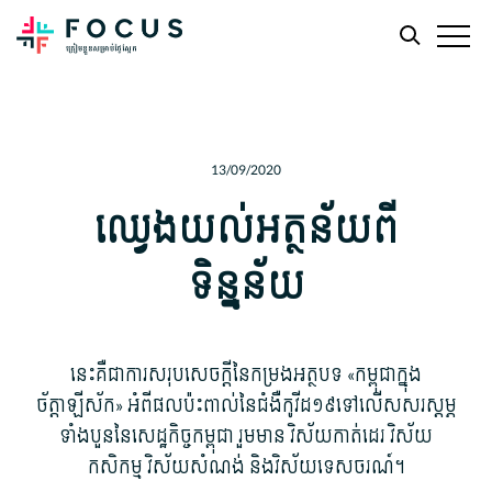
Skip
Skip
to
to
main
footer
13/09/2020
content
ឈ្វេងយល់​អត្ថន័យ​ពី​
ទិន្នន័យ​
នេះ​គឺ​ជា​ការ​សរុប​សេចក្ដី​នៃ​កម្រង​អត្ថបទ «កម្ពុ​ជា​ក្នុង​
ច័ត្តាឡីស័ក» អំពី​ផល​ប៉ះពាល់​នៃ​ជំងឺ​កូ​វីដ១៩ទៅលើ​សសរស្ដម្ភ​
ទាំងបួន​នៃ​សេដ្ឋកិច្ច​កម្ពុជា រួមមាន វិស័យ​កាត់ដេរ វិស័យ​
កសិកម្ម វិស័យ​សំណង់ និង​វិស័យ​ទេសចរណ៍។