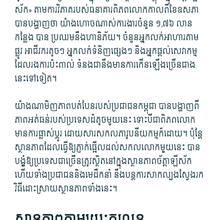
ស័ក» តាម​ការវិភាគ​របស់​ធនាគារពិភពលោក​កាលពី​ខែឧសភា
បាន​បង្ហាញថា យ៉ាងហោចណាស់​ការងារ​ចំនួន ១,៧៦ លាន
កន្លែង បាន ប្រឈម​នឹង​ហានិភ័យ។ ចំនួន​អ្នកលក់​អាហារ​តាម
ផ្លូវ អាជីវ​ករតូចៗ អ្នកលក់​ទំ​និញ​ផ្សេង​ៗ និង​អ្នក​ផ្តល់​សេវាកម្ម
ដែល​រង​ការ​ប៉ះពាល់ ទំនងជា​នឹង​មានការ​កើនឡើង​ច្រើនជាង​
នេះ​ទៅទៀត។
យ៉ាងណាមិញ​ភាព​បត់បែន​របស់​ប្រជាជន​កម្ពុជា ​បាន​បង្ហាញ​ពី​
ភាព​អត់ធន់​របស់​ប្រទេស​ដ៏​តូច​មួយ​នេះ​ ទោះបីជា​ពិភពលោក​
មានការ​ផ្លាស់​ប្តូរ ដោយសារ​សកលភាវូបនីយកម្ម​ក៏ដោយ។ ប៉ុន្តែ​
ស្ថានភាព​ដែល​ធ្វើ​ឱ្យ​ភ្ញាក់ផ្អើល​ដល់​សកល​លោ​កមួួយ​នេះ បាន​
បង្ខំ​ឱ្យ​ប្រទេស​ជាច្រើន​ត្រូវ​ស្ថិតនៅ​ក្នុង​ស្ថាន​ភាព​ច័ត្តា​ឡី​ស័ក
ហើយ​ទាំង​ប្រជាជន​និង​មេដឹកនាំ នឹង​បន្ត​ការសាកល្បង​ស្វែងរក​
វិធី​ដោះស្រាយ​ស្ថានភាព​ទាំងនេះ​។
ស្ថានភាព​តាម​រយៈ​តួលេខ