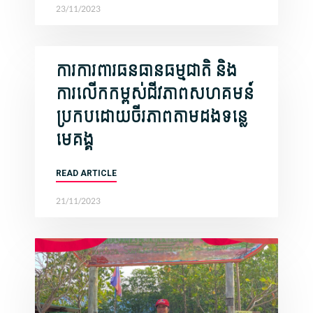
23/11/2023
ការការពារធនធានធម្មជាតិ និង
ការលើកកម្ពស់ជីវភាពសហគមន៍
ប្រកបដោយចីរភាពតាមដងទន្លេ
មេគង្គ
READ ARTICLE
21/11/2023