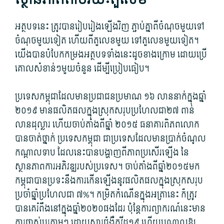
អត្ថបទ​នេះ ត្រូវ​បាន​រៀបរៀង​ឡើងវិញ ភ្ជាប់​គ្នា​ពី​ចំណុច​មួយ​ទៅ​
ចំណុច​មួយទៀត ហើយពី​តួលេខ​មួយ ទៅ​តួលេខ​មួយទៀត។
យើង​បាន​បំបែក​កម្រង​អត្ថបទ​ទាំងនេះ​ដូច​ខាងក្រោម ដោយ​ប្រើ​
គោល​សំ​ខាន់​ៗមួយ​ចំនួន ដើម្បី​ប្រៀបធៀប។
ប្រទេស​កម្ពុជា​ដែល​មាន​ប្រជាជន​ប្រមាណ ១៦ លាន​នាក់​ក្នុង​ឆ្នាំ
២០១៩ មាន​ផលិតផល​ក្នុង​ស្រុក​សរុប​ប្រហែលជា២៧ ពាន់​
លាន​ដុល្លារ ហើយ​ចាប់តាំងពី​ឆ្នាំ ២០១៥ ធនាគារពិភពលោក​
បាន​ចាត់​ថ្នាក់ ប្រទេស​កម្ពុជា ជា​ប្រទេស​ដែល​មាន​ប្រាក់ចំណូល​
កណ្ដាល​ទាប ដែល​នេះ​បាន​បង្ហាញ​ពី​ភាព​ប្រសើរ​ឡើង នៃ​
ស្ថានភាព​ការ​អភិវឌ្ឍ​របស់​ប្រទេស។ ចាប់តាំងពី​ឆ្នាំ២០១៥មក
កម្ពុជា​បាន​ប្រទះ​នឹង​ការ​កើនឡើង​នូវ​ផលិតផល​ក្នុង​ស្រុក​សរុប​
ប្រចាំឆ្នាំ​ប្រហែលជា ៧%។ កម្រិត​កំណើន​ក្នុង​អត្រា​នេះ ក៏​ត្រូវ​
បាន​គេ​រំពឹង​នៅក្នុង​ឆ្នាំ២០២០ផង​ដែរ ប៉ុន្តែ​ការព្យាករណ៍​នេះ​មាន
ការ​ផ្លាស់​ប្តូរ​ភ្លាម​ៗ ដោយសារ​ជំងឺ​កូ​វីដ១៩ ហើយ​បណ្តាល​ឱ្យ​