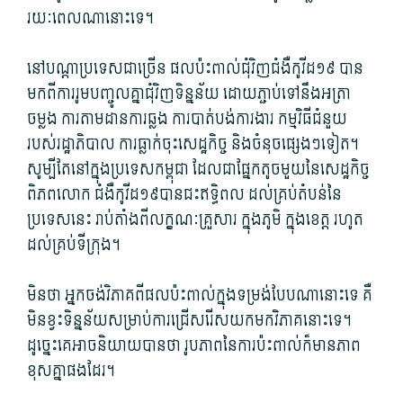
រយៈពេល​ណា​នោះ​ទេ។
នៅ​បណ្តា​ប្រទេស​ជាច្រើន ផល​ប៉ះពាល់​ជុំវិញ​ជំងឺ​កូ​វីដ១៩ បាន​
មក​ពី​ការ​រូ​ម​បញ្ចូល​គ្នា​ជុំវិញ​ទិន្នន័យ ដោយ​ភ្ជាប់​ទៅ​នឹង​អត្រា​
ចម្លង ការ​តាមដាន​ការ​ឆ្លង ការបាត់បង់​ការងារ កម្មវិធី​ជំនួយ​
របស់​រដ្ឋាភិបាល ការ​ធ្លាក់ចុះ​សេដ្ឋកិច្ច និង​ចំនុច​ផ្សេង​ៗទៀត។
សូម្បីតែ​នៅក្នុង​ប្រទេស​កម្ពុជា ដែល​ជាផ្នែក​តូច​មួយ​នៃ​សេដ្ឋកិច្ច​
ពិភពលោក ជំងឺ​កូ​វីដ១៩បាន​ជះឥទ្ធិពល ដល់​គ្រប់តំបន់​នៃ​
ប្រទេស​នេះ រាប់​តាំងពី​លក្ខណៈ​គ្រួសារ ក្នុង​ភូមិ ក្នុង​ខេត្ត រហូត
ដល់​គ្រប់​ទីក្រុង។
មិនថា អ្នក​ចង់​វិភាគ​ពី​ផល​ប៉ះពាល់​ក្នុង​ទម្រង់​បែប​ណា​នោះ​ទេ គឺ​
មិន​ខ្វះ​ទិន្នន័យ​សម្រាប់​ការ​ជ្រើសរើស​យក​មក​វិភាគ​នោះ​ទេ។
ដូច្នេះ​គេ​អាច​និយាយ​បាន​ថា រូបភាព​នៃ​ការ​ប៉ះពាល់​ក៏​មាន​ភាព​
ខុសគ្នា​ផង​ដែរ។