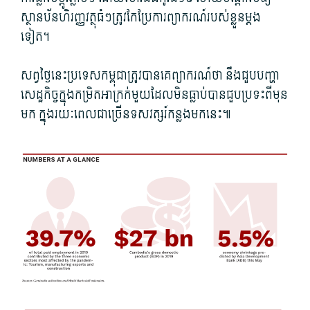
ស្ថាន​ប័ន​ហិរញ្ញ​វត្ថុ​ធំៗ​ត្រូវ​កែប្រែ​ការ​ព្យាករណ៍​របស់​ខ្លួន​ម្តង​
ទៀត។
សព្វថ្ងៃ​នេះ​ប្រទេស​កម្ពុជា​ត្រូវ​បាន​គេ​ព្យាករណ៍​ថា នឹង​ជួប​បញ្ហា​
សេដ្ឋកិច្ច​ក្នុង​កម្រិត​អាក្រក់​មួយ​ដែល​មិនធ្លាប់​បាន​ជួបប្រទះ​ពីមុន​
មក ក្នុងរយៈពេល​ជាច្រើន​ទសវត្សរ៍​កន្លងមក​នេះ៕