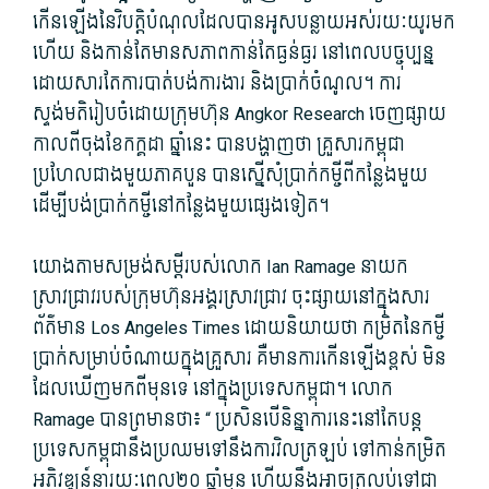
កើនឡើង​នៃ​វិបត្តិ​បំណុល​ដែល​បាន​អូស​បន្លាយ​អស់​រយៈ​យូរ​មក​
ហើយ និង​កាន់តែ​មាន​សភាព​កាន់តែ​ធ្ងន់ធ្ងរ នៅពេល​បច្ចុប្បន្ន
ដោយសារតែ​ការបាត់បង់​ការងារ និង​ប្រាក់ចំណូល។ ការ
ស្ទង់មតិ​រៀបចំ​ដោយក្រុម​ហ៊ុន Angkor Research ចេញផ្សាយ​
កាលពី​ចុងខែ​កក្គ​ដា ឆ្នាំនេះ បាន​បង្ហាញថា គ្រួសារ​កម្ពុជា​
ប្រហែល​ជាង​មួយ​ភាគ​បួន បាន​ស្នើសុំ​ប្រាក់កម្ចី​ពី​កន្លែង​មួយ
ដើម្បី​បង់ប្រាក់​កម្ចី​នៅកន្លែង​មួយផ្សេងទៀត។
យោង​តាម​សម្រង់​សម្តី​របស់​លោក Ian Ramage នាយក​
ស្រាវជ្រាវ​របស់​ក្រុមហ៊ុន​អង្គរ​ស្រាវជ្រាវ ចុះផ្សាយ​នៅក្នុង​សារ
ព័ត៌មាន Los Angeles Times ដោយ​និយាយ​ថា កម្រិត​នៃ​កម្ចី​
ប្រាក់​សម្រាប់​ចំណាយ​ក្នុង​គ្រួសារ គឺ​មានការ​កើនឡើង​ខ្ពស់ មិន
ដែល​ឃើញ​មក​ពីមុន​ទេ នៅក្នុង​ប្រទេស​កម្ពុជា។ លោក
Ramage បាន​ព្រមាន​ថា៖ “ ប្រសិនបើ​និន្នាការ​នេះ​នៅតែ​បន្ត
ប្រទេស​កម្ពុជា​នឹង​ប្រឈម​ទៅ​នឹង​ការ​វិលត្រឡប់ ទៅកាន់​កម្រិត​
អភិវឌ្ឍន៍​នា​រយៈពេល២០ ឆ្នាំមុន ហើយនឹង​អាច​ត្រលប់​ទៅជា​