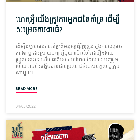
ហេតុអ្វីយើងត្រូវការអ្នកដទៃគាំទ្រ ដើម្បី
សម្រេចការងារធំ?
ដើម្បី​ទទួល​បានការ​គាំទ្រ​ពី​មនុស្ស​ជុំវិញ​ខ្លួន ក្នុង​ការសម្រេច​
ការងារ​ឬដោះស្រាយ​បញ្ហា​អ្វីមួយ វា​មិនមែន​ជា​រឿង​ងាយ
ស្រួល​នោះ​ទេ ហើយ​ជាពិសេស​នៅពេល​ដែល​វា​ជា​បញ្ហា​រួម
ហើយ​អាច​ប៉ះទង្គិច​ដល់​ផលប្រយោជន៍​របស់​បុគ្គល ឬក្រុម​
ណាមួយ។
READ MORE
04/05/2022