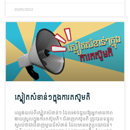
03/05/2022
ស្នៀត​សំខាន់ៗ​ក្នុង​ការ​តស៊ូ​មតិ
ឈ្វេងយល់​ពី​ស្នៀត​សំខាន់ៗ ដែល​អាច​ជួយ​ឱ្យ​អ្នកមាន​ភាព​
ងាយស្រួល​ក្នុង​ការ​តស៊ូ​មតិ។ ជំនាញ​តស៊ូ​មតិ ត្រូវ​បាន​ទទួល
ស្គាល់​ថា​ជា​ជំនាញ​មួយ​ដ៏​សំខាន់ ដែល​មាន​អត្ថ​ប្រយោជន៍។