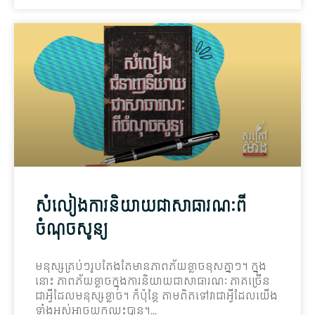
សំលៀង​ការ​និយាយ​ជា​សាធារណៈ​ពី​
ចំណុចសូន្យ
មនុស្ស​គ្រប់ៗ​រូប​តែង​តែ​មាន​ភាព​ភ័យខ្លាច​ខុស​គ្នាៗ។ ក្នុង​
នោះ ភាព​ភ័យខ្លាច​ក្នុង​ការ​និយាយ​ជា​សាធារណៈ ភាគច្រើន​
ជា​អ្វី​ដែល​មនុស្ស​ខ្លាច។ ក៏ប៉ុន្តែ តាមពិត​ទៅ​វា​ជា​អ្វី​ដែល​យើង​
ទាំងអស់​អាច​យក​ឈ្នះ​បាន។