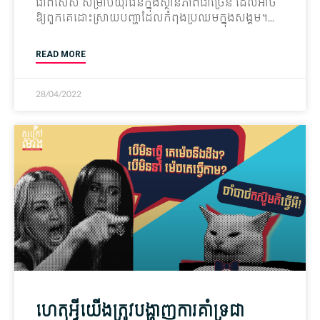
ជាពិសេស សម្រាប់​យុវជន​ក្នុង​ស្ថានភាព​ជាច្រើន ដែល​អាច​
ឱ្យ​ពួក​គេ​ដោះស្រាយ​បញ្ហា​ដែល​កំពុង​ប្រឈម​ក្នុង​សង្គម។
READ MORE
28/04/2022
ហេតុអ្វី​យើង​ត្រូវ​បង្ហាញ​ការ​គាំទ្រ​ជា​