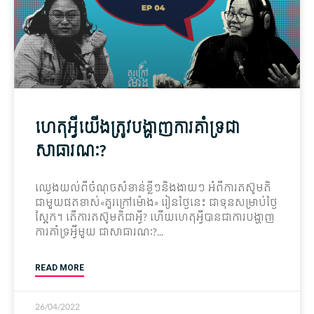
ហេតុអ្វី​យើង​ត្រូវ​បង្ហាញ​ការ​គាំទ្រ​ជា​
សាធារណៈ?
ឈ្វេងយល់​ពី​ចំណុច​សំ​ខាន់​ខ្លីៗ​និង​ងាយៗ អំពី​ការ​តស៊ូ​មតិ
ជាមួយ​ផតខាស់«គួរ​ក្រៅ​ម៉ោង» រៀន​ថ្ងៃនេះ ជា​ទុន​សម្រាប់​ថ្ងៃ
ស្អែក។ តើ​ការ​តស៊ូ​មតិ​ជា​អ្វី? ហើយ​ហេតុអ្វីបានជា​ការ​បង្ហាញ​
ការ​គាំទ្រ​អ្វីមួយ ជា​សាធារណៈ?
READ MORE
26/04/2022