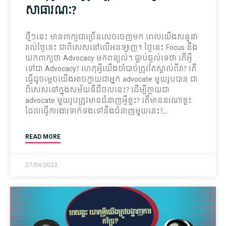
សាធារណៈ?
ថ្មីៗនេះ មាន​ពាក្យ​ជា​ច្រើន​លេចចេញ​មក ពេល​យើង​សន្ទនា​
រាល់ថ្ងៃ​នេះ ជា​ពិសេស​នៅ​លើ​អន​ឡាញ។ ថ្ងៃនេះ​ Focus នឹង​
យកពាក្យ​ថា Advocacy មក​ពន្យល់។ ធ្លាប់​ឆ្ងល់​ទេ​ថា តើ​អ្វី
ទៅ​ជា Advocacy? ហេតុអ្វី​យើង​ចាំបាច់​ត្រូវតែ​ស្គាល់​ពី​វា? តើ​
ធ្វើ​ដូច​ម្ដេច​យើង​អាច​ក្លាយ​ជា​អ្នក advocate មួយ​រូប​បាន ជា
ពិសេស​នៅ​ក្នុង​សម័យ​ឌីជីថល​នេះ? ដើម្បី​ក្លាយ​ជា
advocate មួយ​រូប​ត្រូវ​មាន​ជំនាញ​អ្វីខ្លះ? តើ​មាន​នរណា​ខ្លះ​
ដែល​ធ្វើ​ការងារ​ទាក់ទង​ទៅ​នឹង​ជំនាញ​មួយ​នេះ?
READ MORE
27/04/2022