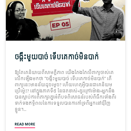
ចង្កឹះ​មួយ​បាច់ ទើប​គេ​កាច់​មិន​បាក់
ឱ្យ​តែ​គេ​និយាយ​ពី​សាមគ្គីភាព យើង​តែងតែ​លឺ​ពាក្យចាស់​គេ​
លើកឡើង​មក​ថា “ចង្កឹះ​មួយ​បាច់ ទើប​គេ​កាច់​មិន​បាក់” តើ​
ពាក្យ​នេះ​មានន័យ​ដូច​ម្តេច? ហើយ​ហេតុអ្វីបានជា​គេ​និយម​
ប្រើ​ម្ល៉េះ? នៅ​ក្នុង​ភាគ​ទី៥ នៃ​ផតខាស់«គួរ​ក្រៅ​ម៉ោង»អ្នក​នឹង​
បាន​ស្តាប់​ការពិភាក្សា​គ្នា​អំពី​បទពិសោធន៍​របស់​ពិធីករ​ទាំងពីរ​
ទាក់ទង​ឥទ្ធិពល​នៃ​ការ​ទទួល​បានការ​គាំទ្រ​ពី​អ្នក​នៅ​ជុំវិញ​
ខ្លួន។
READ MORE